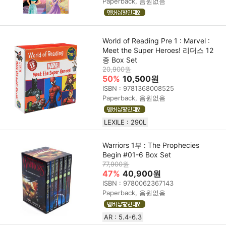
Paperback, 음원없음
World of Reading Pre 1 : Marvel :
Meet the Super Heroes! 리더스 12
종 Box Set
20,900원
50%
10,500원
ISBN : 9781368008525
Paperback, 음원없음
LEXILE : 290L
Warriors 1부 : The Prophecies
Begin #01-6 Box Set
77,900원
47%
40,900원
ISBN : 9780062367143
Paperback, 음원없음
AR : 5.4-6.3