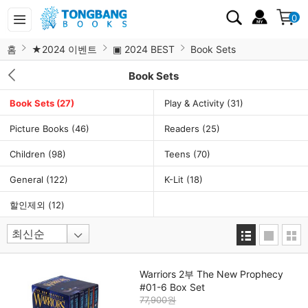
0
홈
★2024 이벤트
▣ 2024 BEST
Book Sets
Book Sets
Book Sets
(27)
Play & Activity
(31)
Picture Books
(46)
Readers
(25)
Children
(98)
Teens
(70)
General
(122)
K-Lit
(18)
할인제외
(12)
Warriors 2부 The New Prophecy
#01-6 Box Set
77,900원