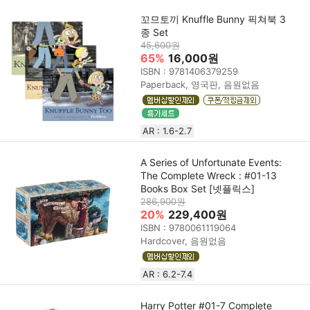
꼬므토끼 Knuffle Bunny 픽쳐북 3
종 Set
45,600원
65%
16,000원
ISBN : 9781406379259
Paperback, 영국판, 음원없음
AR : 1.6-2.7
A Series of Unfortunate Events:
The Complete Wreck : #01-13
Books Box Set [넷플릭스]
286,900원
20%
229,400원
ISBN : 9780061119064
Hardcover, 음원없음
AR : 6.2-7.4
Harry Potter #01-7 Complete