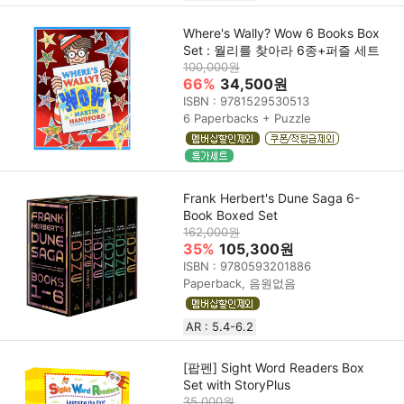
Where's Wally? Wow 6 Books Box
Set : 월리를 찾아라 6종+퍼즐 세트
100,000원
66%
34,500원
ISBN : 9781529530513
6 Paperbacks + Puzzle
Frank Herbert's Dune Saga 6-
Book Boxed Set
162,000원
35%
105,300원
ISBN : 9780593201886
Paperback, 음원없음
AR : 5.4-6.2
[팝펜] Sight Word Readers Box
Set with StoryPlus
35,000원