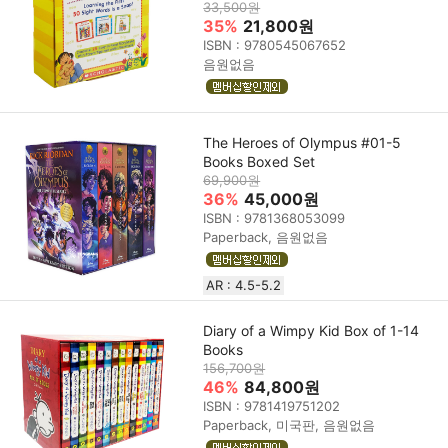
33,500원
35%
21,800원
ISBN : 9780545067652
음원없음
The Heroes of Olympus #01-5
Books Boxed Set
69,900원
36%
45,000원
ISBN : 9781368053099
Paperback, 음원없음
AR : 4.5-5.2
Diary of a Wimpy Kid Box of 1-14
Books
156,700원
46%
84,800원
ISBN : 9781419751202
Paperback, 미국판, 음원없음