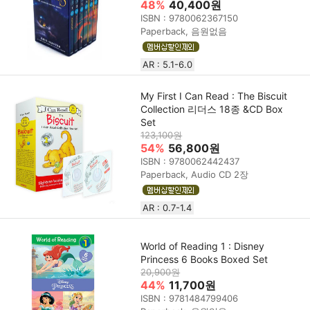
48%
40,400원
ISBN : 9780062367150
Paperback, 음원없음
AR : 5.1-6.0
My First I Can Read : The Biscuit
Collection 리더스 18종 &CD Box
Set
123,100원
54%
56,800원
ISBN : 9780062442437
Paperback, Audio CD 2장
AR : 0.7-1.4
World of Reading 1 : Disney
Princess 6 Books Boxed Set
20,900원
44%
11,700원
ISBN : 9781484799406