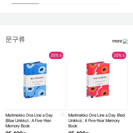
문구류
more
20%↓
20%↓
Marimekko One Line a Day
Marimekko One Line a Day (Red
An
(Blue Unikko) : A Five-Year
Unikko) : A Five-Year Memory
Gu
Memory Book
Book
2