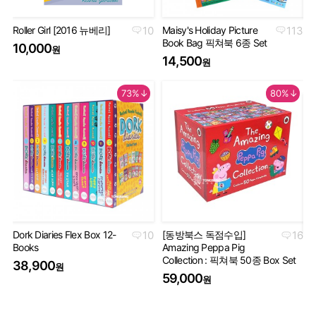
Roller Girl [2016 뉴베리]
10
Maisy's Holiday Picture
113
Th
Book Bag 픽쳐북 6종 Set
Co
10,000
원
Se
14,500
원
5
73%↓
80%↓
Dork Diaries Flex Box 12-
10
[동방북스 독점수입]
16
Books
Amazing Peppa Pig
Ha
Collection : 픽쳐북 50종 Box Set
Co
38,900
원
세
59,000
원
5