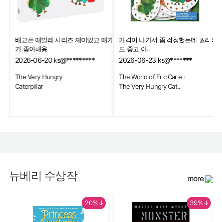
배고픈 애벌레 시리즈 재미있고 애기
가격이 나가서 좀 걱정했는데 퀄리티
내읽
가 좋아해용
도 좋고 아..
2026-06-20
ks@*********
2026-06-23
ks@*******
The Very Hungry
The World of Eric Carle :
Caterpillar
The Very Hungry Cat..
뉴베리 수상작
more
20%↓
39%↓