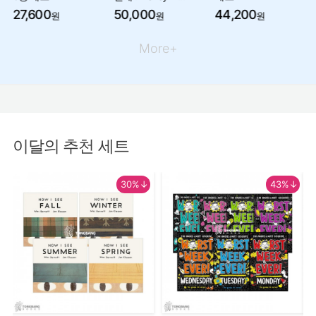
27,600
50,000
44,200
원
원
원
More+
이달의 추천 세트
30%↓
43%↓