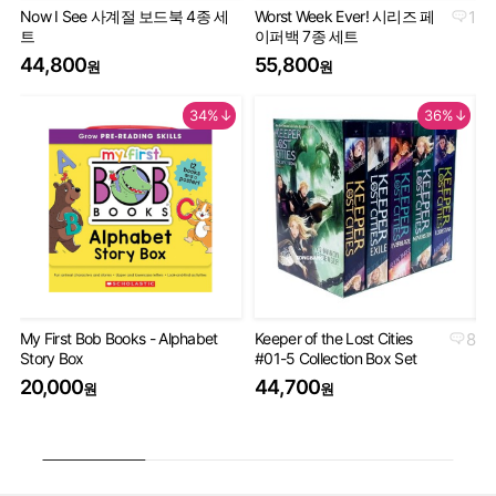
Now I See 사계절 보드북 4종 세
Worst Week Ever! 시리즈 페
1
Geo
트
이퍼백 7종 세트
Th
44,800
55,800
9
원
원
34%↓
36%↓
My First Bob Books - Alphabet
Keeper of the Lost Cities
8
Th
Story Box
#01-5 Collection Box Set
Bo
20,000
44,700
4
원
원