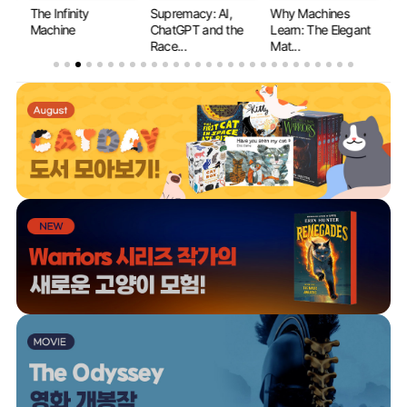
The Infinity
Supremacy: AI,
Why Machines
If 
y...
Machine
ChatGPT and the
Learn: The Elegant
Ev
Race...
Mat...