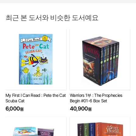
최근 본 도서와 비슷한 도서예요
My First I Can Read : Pete the Cat
Warriors 1부 : The Prophecies
Wa
Scuba Cat
Begin #01-6 Box Set
Se
6,000
40,900
6
원
원