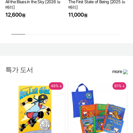
All the Blues in the Sky [2026 뉴
The First State of Being [2025 뉴
베리]
베리]
Th
Wo
12,600
11,000
원
원
17
특가 도서
more
49%↓
81%↓