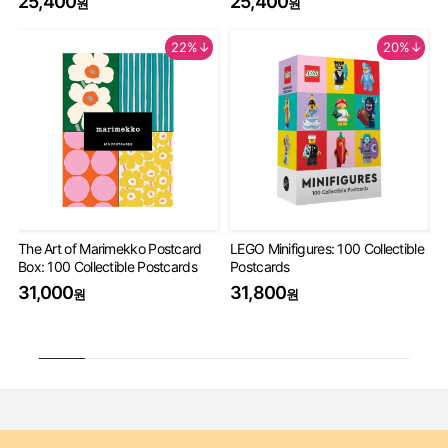
25,400
25,400
원
원
22%↓
20%↓
The Art of Marimekko Postcard
LEGO Minifigures: 100 Collectible
Mi
Box: 100 Collectible Postcards
Postcards
De
31,000
31,800
3
원
원