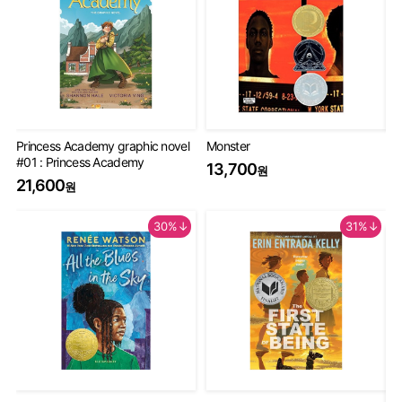
Princess Academy graphic novel
Monster
Th
#01 : Princess Academy
Bo
13,700
원
20
21,600
원
9
30%↓
31%↓