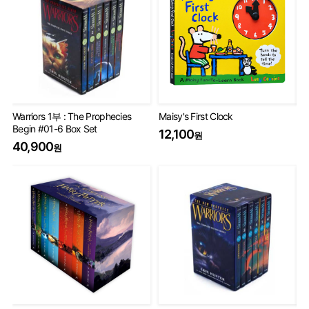
Warriors 1부 : The Prophecies
Maisy's First Clock
Th
Begin #01-6 Box Set
Set
12,100
원
40,900
75
원