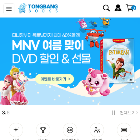
0
3
6
/
전체보기
신간
베스트
북레벨(AR)
연령별
시리즈