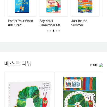
Part of Your World
Say You'll
Just for the
Par
#01 : Part...
Remember Me
Summer
#02
베스트 리뷰
more