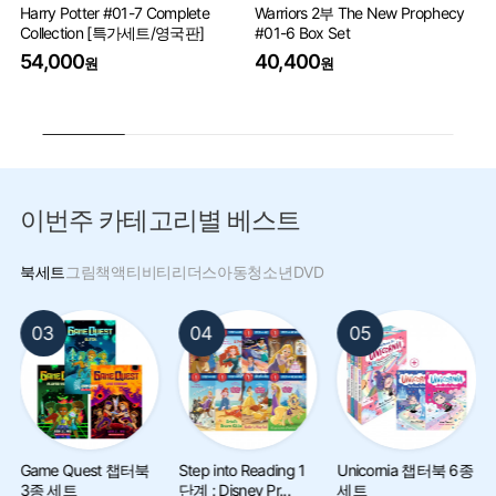
Harry Potter #01-7 Complete
Warriors 2부 The New Prophecy
Pe
Collection [특가세트/영국판]
#01-6 Box Set
9
54,000
40,400
원
원
이번주 카테고리별 베스트
북세트
그림책
액티비티
리더스
아동
청소년
DVD
03
04
05
Game Quest 챕터북
Step into Reading 1
Unicornia 챕터북 6종
3종 세트
단계 : Disney Pr...
세트