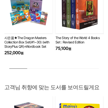
사은품★The Dragon Masters
The Story of the World 4 Books
Ha
Collection Box Set(#1~30) (with
Set : Revised Edition
Co
StoryPlus QR)+Wordbook Set
75,100
5
원
252,000
원
고객님 취향에 맞는 도서를 보여드릴게요