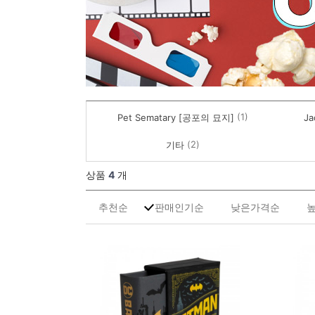
(1)
Pet Sematary [공포의 묘지]
Ja
(2)
기타
상품
4
개
추천순
판매인기순
낮은가격순