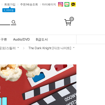
회원가입
주문/배송조회
마이페이지
▲
2,000점
0
문구류
Audio/DVD
B급도서
공포/스릴러
The Dark Knight [다크 나이트]