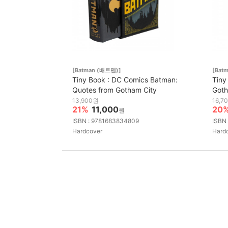
[Batman (배트맨)]
[Bat
Tiny Book : DC Comics Batman:
Tiny
Quotes from Gotham City
Goth
13,900원
16,7
21%
11,000
20
원
ISBN : 9781683834809
ISBN
Hardcover
Hard