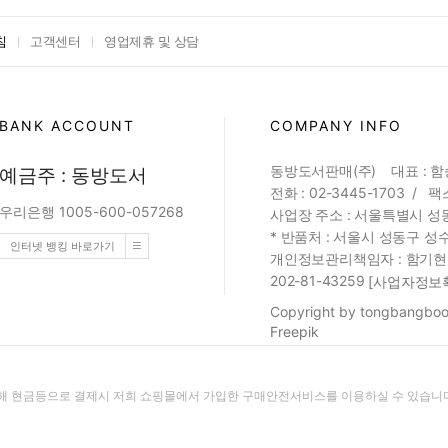
침
고객센터
영업제휴 및 상담
BANK ACCOUNT
COMPANY INFO
동방도서판매(주) 대표 : 
예금주 : 동방도서
전화 : 02-3445-1703 / 팩스
우리은행 1005-600-057268
사업장 주소 : 서울특별시 성동
* 반품처 : 서울시 성동구 성수
인터넷 뱅킹 바로가기
개인정보관리책임자 : 함기현 (web
202-81-43259
[사업자정보
Copyright by tongbangbook
Freepik
 현금등으로 결제시 저희 쇼핑몰에서 가입한 구매안전서비스를 이용하실 수 있습니다