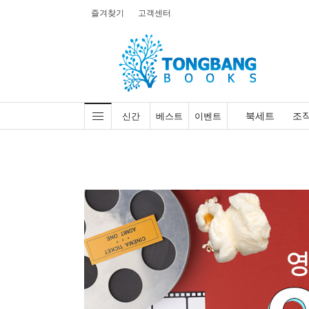
즐겨찾기
고객센터
북세트
조
신간
베스트
이벤트