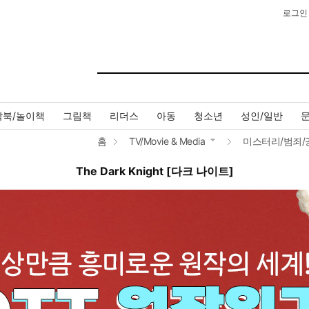
로그인
작북/놀이책
그림책
리더스
아동
청소년
성인/일반
홈
TV/Movie & Media
미스터리/범죄/
The Dark Knight [다크 나이트]