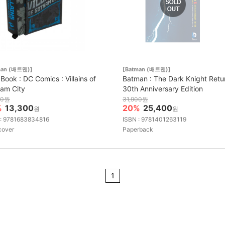
man (배트맨)]
[Batman (배트맨)]
 Book : DC Comics : Villains of
Batman : The Dark Knight Retu
am City
30th Anniversary Edition
00원
31,900원
%
13,300
20%
25,400
원
원
 : 9781683834816
ISBN : 9781401263119
cover
Paperback
1