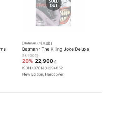
[Batman (배트맨)]
rns
Batman : The Killing Joke Deluxe
28,700원
20%
22,900
원
ISBN : 9781401294052
New Edition, Hardcover