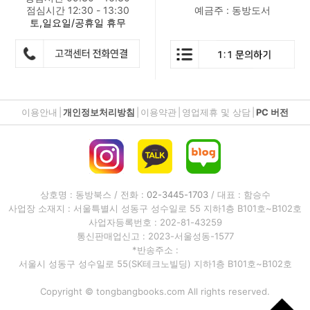
점심시간 12:30 - 13:30
예금주 : 동방도서
토,일요일/공휴일 휴무
이용안내
|
개인정보처리방침
|
이용약관
|
영업제휴 및 상담
|
PC 버전
상호명 : 동방북스 / 전화 :
02-3445-1703
/ 대표 : 함승수
사업장 소재지 : 서울특별시 성동구 성수일로 55 지하1층 B101호~B102호
사업자등록번호 : 202-81-43259
통신판매업신고 : 2023-서울성동-1577
*반송주소 :
서울시 성동구 성수일로 55(SK테크노빌딩) 지하1층 B101호~B102호
Copyright © tongbangbooks.com All rights reserved.