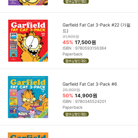
Garfield Fat Cat 3-Pack #22 (가필
드)
31,900원
45%
17,500원
ISBN : 9780593156384
Paperback
Garfield Fat Cat 3-Pack #6
29,900원
50%
14,900원
ISBN : 9780345524201
Paperback