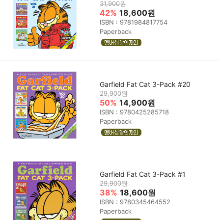
31,900원
42%
18,600원
ISBN : 9781984817754
Paperback
Garfield Fat Cat 3-Pack #20
29,900원
50%
14,900원
ISBN : 9780425285718
Paperback
Garfield Fat Cat 3-Pack #1
29,900원
38%
18,600원
ISBN : 9780345464552
Paperback