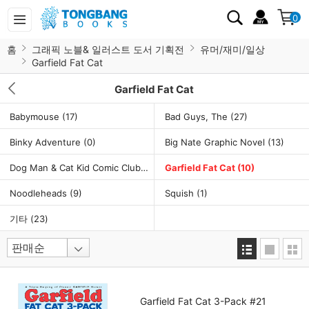
0
홈
그래픽 노블& 일러스트 도서 기획전
유머/재미/일상
Garfield Fat Cat
Garfield Fat Cat
Babymouse
(17)
Bad Guys, The
(27)
Binky Adventure
(0)
Big Nate Graphic Novel
(13)
Dog Man & Cat Kid Comic Club
(20)
Garfield Fat Cat
(10)
Noodleheads
(9)
Squish
(1)
기타
(23)
Garfield Fat Cat 3-Pack #21