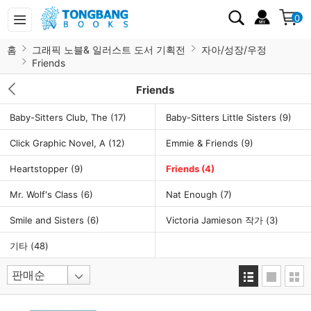
0
홈
그래픽 노블& 일러스트 도서 기획전
자아/성장/우정
Friends
Friends
Baby-Sitters Club, The
(17)
Baby-Sitters Little Sisters
(9)
Click Graphic Novel, A
(12)
Emmie & Friends
(9)
Heartstopper
(9)
Friends
(4)
Mr. Wolf's Class
(6)
Nat Enough
(7)
Smile and Sisters
(6)
Victoria Jamieson 작가
(3)
기타
(48)