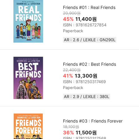
Friends #01 : Real Friends
20,900원
45%
11,400원
ISBN : 9781626727854
Paperback
AR : 2.6 / LEXILE : GN290L
Friends #02 : Best Friends
22,400원
41%
13,300원
ISBN : 9781250317469
Paperback
AR : 2.9 / LEXILE : 380L
Friends #03 : Friends Forever
18,100원
36%
11,500원
ISBN : 9781250317568