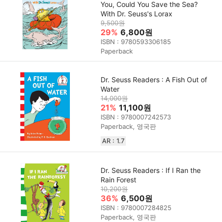
You, Could You Save the Sea?
With Dr. Seuss's Lorax
9,500원
29%
6,800원
ISBN : 9780593306185
Paperback
Dr. Seuss Readers : A Fish Out of
Water
14,000원
21%
11,100원
ISBN : 9780007242573
Paperback, 영국판
AR : 1.7
Dr. Seuss Readers : If I Ran the
Rain Forest
10,200원
36%
6,500원
ISBN : 9780007284825
Paperback, 영국판