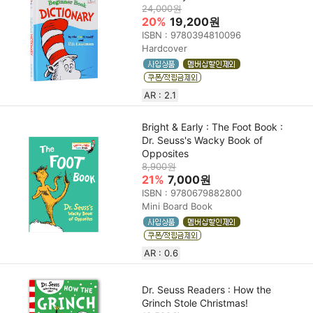
24,000원
20%
19,200원
ISBN : 9780394810096
Hardcover
AR : 2.1
Bright & Early : The Foot Book :
Dr. Seuss's Wacky Book of
Opposites
8,900원
21%
7,000원
ISBN : 9780679882800
Mini Board Book
AR : 0.6
Dr. Seuss Readers : How the
Grinch Stole Christmas!