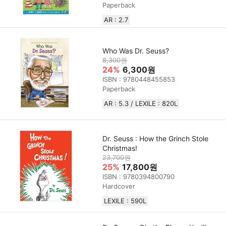
Paperback
AR : 2.7
Who Was Dr. Seuss?
8,300원
24%
6,300원
ISBN : 9780448455853
Paperback
AR : 5.3 / LEXILE : 820L
Dr. Seuss : How the Grinch Stole
Christmas!
23,700원
25%
17,800원
ISBN : 9780394800790
Hardcover
LEXILE : 590L