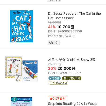
Dr. Seuss Readers : The Cat in the
Hat Comes Back
18,000원
41%
10,700원
ISBN : 9780007355556
Paperback, 영국판
AR : 2.1
겨울 노부영 닥터수스 Snow 2종
25,000원
20%
20,000원
ISBN : 9789919193997
Step into Reading 2단계 : Would