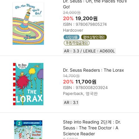
Dr. Seuss : Oh, the Places You'll
Go!
24,000원
20%
19,200원
ISBN : 9780679805274
Hardcover
AR : 3.3 / LEXILE : AD600L
Dr. Seuss Readers : The Lorax
14,700원
20%
11,700원
ISBN : 9780008203924
Paperback, 영국판
AR : 3.1
Step into Reading 2단계 : Dr.
Seuss : The Tree Doctor : A
Science Reader