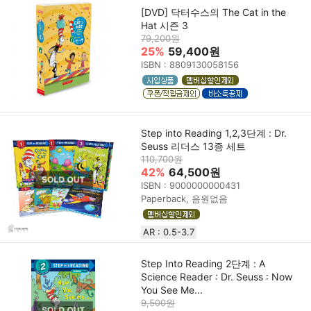
[DVD] 닥터수스의 The Cat in the
Hat 시즌 3
79,200원
25%
59,400원
ISBN : 8809130058156
Step into Reading 1,2,3단계 : Dr.
Seuss 리더스 13종 세트
110,700원
42%
64,500원
ISBN : 9000000000431
Paperback, 음원없음
AR : 0.5-3.7
Step Into Reading 2단계 : A
Science Reader : Dr. Seuss : Now
You See Me...
9,500원