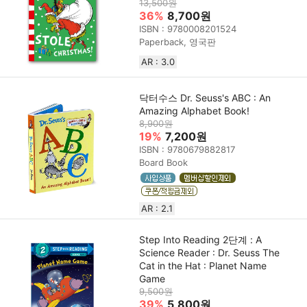
13,500원
36%
8,700원
ISBN : 9780008201524
Paperback, 영국판
AR : 3.0
닥터수스 Dr. Seuss's ABC : An
Amazing Alphabet Book!
8,900원
19%
7,200원
ISBN : 9780679882817
Board Book
AR : 2.1
Step Into Reading 2단계 : A
Science Reader : Dr. Seuss The
Cat in the Hat : Planet Name
Game
9,500원
39%
5,800원