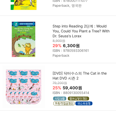
ISBN : 9780007111077
Paperback, 영국판
Step into Reading 2단계 : Would
You, Could You Plant a Tree? With
Dr. Seuss's Lorax
8,900원
29%
6,300원
ISBN : 9780593306161
Paperback
[DVD] 닥터수스의 The Cat in the
Hat DVD 시즌 2
79,200원
25%
59,400원
ISBN : 8809130055414