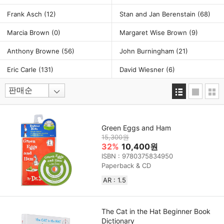
Frank Asch
(12)
Stan and Jan Berenstain
(68)
Marcia Brown
(0)
Margaret Wise Brown
(9)
Anthony Browne
(56)
John Burningham
(21)
Eric Carle
(131)
David Wiesner
(6)
Green Eggs and Ham
15,300원
32%
10,400원
ISBN : 9780375834950
Paperback & CD
AR : 1.5
The Cat in the Hat Beginner Book
Dictionary