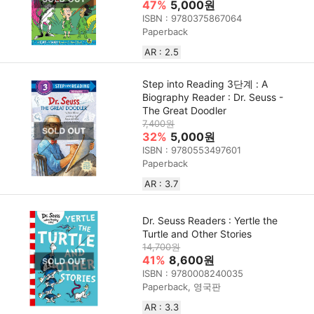
47%
5,000원
ISBN : 9780375867064
Paperback
AR : 2.5
Step into Reading 3단계 : A
Biography Reader : Dr. Seuss -
The Great Doodler
7,400원
32%
5,000원
ISBN : 9780553497601
Paperback
AR : 3.7
Dr. Seuss Readers : Yertle the
Turtle and Other Stories
14,700원
41%
8,600원
ISBN : 9780008240035
Paperback, 영국판
AR : 3.3