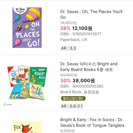
Dr. Seuss : Oh, The Places You'll
Go
16,800원
28%
12,100원
ISBN : 9780007413577
Paperback, UK
AR : 3.3
Dr. Seuss 닥터수스 Bright and
Early Board Books 6종 세트
54,600원
30%
38,000원
ISBN : 9000000000380
Board Book, 음원없음
AR : 0.6-2.1
Bright & Early : Fox in Socks : Dr.
Seuss's Book of Tongue Tanglers
9,000원