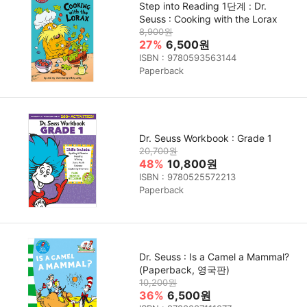
Step into Reading 1단계 : Dr.
Seuss : Cooking with the Lorax
8,900원
27%
6,500원
ISBN : 9780593563144
Paperback
Dr. Seuss Workbook : Grade 1
20,700원
48%
10,800원
ISBN : 9780525572213
Paperback
Dr. Seuss : Is a Camel a Mammal?
(Paperback, 영국판)
10,200원
36%
6,500원