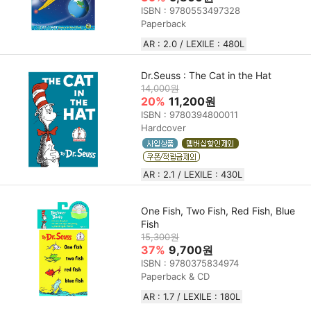
ISBN : 9780553497328
Paperback
AR : 2.0 / LEXILE : 480L
Dr.Seuss : The Cat in the Hat
14,000원
20%
11,200원
ISBN : 9780394800011
Hardcover
AR : 2.1 / LEXILE : 430L
One Fish, Two Fish, Red Fish, Blue
Fish
15,300원
37%
9,700원
ISBN : 9780375834974
Paperback & CD
AR : 1.7 / LEXILE : 180L