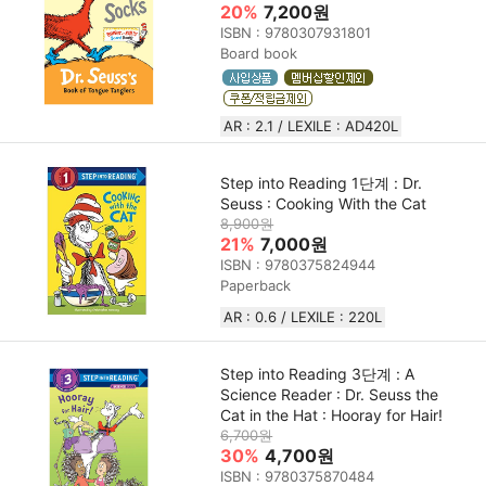
20%
7,200원
ISBN : 9780307931801
Board book
AR : 2.1 / LEXILE : AD420L
Step into Reading 1단계 : Dr.
Seuss : Cooking With the Cat
8,900원
21%
7,000원
ISBN : 9780375824944
Paperback
AR : 0.6 / LEXILE : 220L
Step into Reading 3단계 : A
Science Reader : Dr. Seuss the
Cat in the Hat : Hooray for Hair!
6,700원
30%
4,700원
ISBN : 9780375870484