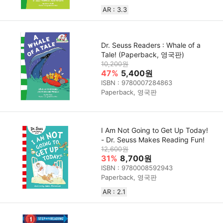
AR : 3.3
Dr. Seuss Readers : Whale of a
Tale! (Paperback, 영국판)
10,200원
47%
5,400원
ISBN : 9780007284863
Paperback, 영국판
I Am Not Going to Get Up Today!
- Dr. Seuss Makes Reading Fun!
12,600원
31%
8,700원
ISBN : 9780008592943
Paperback, 영국판
AR : 2.1