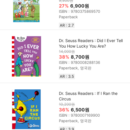
9,500원
27%
6,900원
ISBN : 9780375869570
Paperback
AR : 2.7
Dr. Seuss Readers : Did I Ever Tell
You How Lucky You Are?
14,000원
38%
8,700원
ISBN : 9780008288136
Paperback, 영국판
AR : 3.5
Dr. Seuss Readers : If I Ran the
Circus
10,200원
36%
6,500원
ISBN : 9780007169900
Paperback, 영국판
AR : 3.9