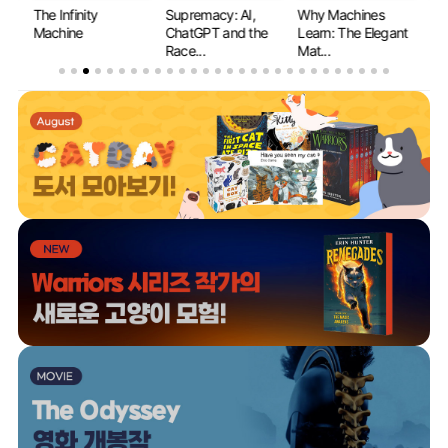
The Infinity
Supremacy: AI,
Why Machines
If 
y...
Machine
ChatGPT and the
Learn: The Elegant
Ev
Race...
Mat...