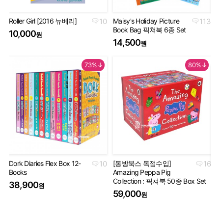
Roller Girl [2016 뉴베리]
10
Maisy's Holiday Picture
113
Th
Book Bag 픽쳐북 6종 Set
Co
10,000
원
Se
14,500
원
5
73%↓
80%↓
Dork Diaries Flex Box 12-
10
[동방북스 독점수입]
16
Books
Amazing Peppa Pig
Ha
Collection : 픽쳐북 50종 Box Set
Co
38,900
원
세
59,000
원
5