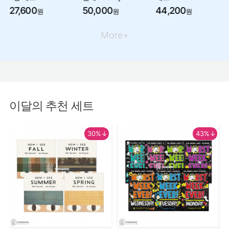
27,600
50,000
44,200
원
원
원
More+
이달의 추천 세트
30%↓
43%↓