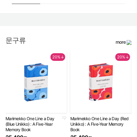
문구류
more
20%↓
20%↓
Marimekko One Line a Day
Marimekko One Line a Day (Red
An
(Blue Unikko) : A Five-Year
Unikko) : A Five-Year Memory
Gu
Memory Book
Book
2