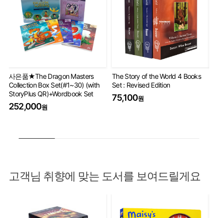
사은품★The Dragon Masters
The Story of the World 4 Books
Ha
Collection Box Set(#1~30) (with
Set : Revised Edition
Co
StoryPlus QR)+Wordbook Set
75,100
5
원
252,000
원
고객님 취향에 맞는 도서를 보여드릴게요