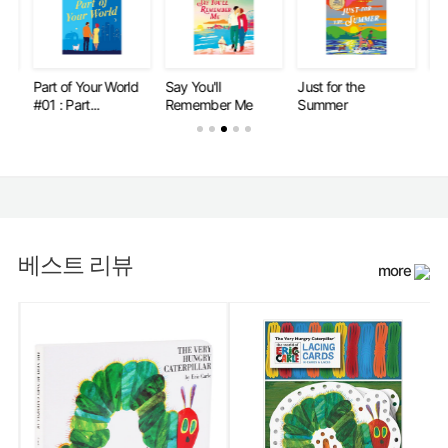
Part of Your World
Say You'll
Just for the
Par
#01 : Part...
Remember Me
Summer
#02
베스트 리뷰
more