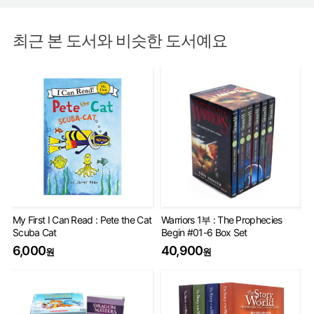
최근 본 도서와 비슷한 도서예요
My First I Can Read : Pete the Cat
Warriors 1부 : The Prophecies
Wa
Scuba Cat
Begin #01-6 Box Set
Se
6,000
40,900
6
원
원