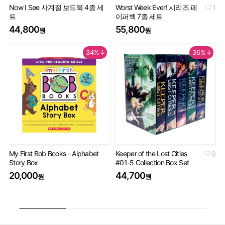
Now I See 사계절 보드북 4종 세
Worst Week Ever! 시리즈 페
1
Geo
트
이퍼백 7종 세트
Th
44,800
55,800
9
원
원
34%↓
36%↓
My First Bob Books - Alphabet
Keeper of the Lost Cities
8
Th
Story Box
#01-5 Collection Box Set
Bo
20,000
44,700
4
원
원