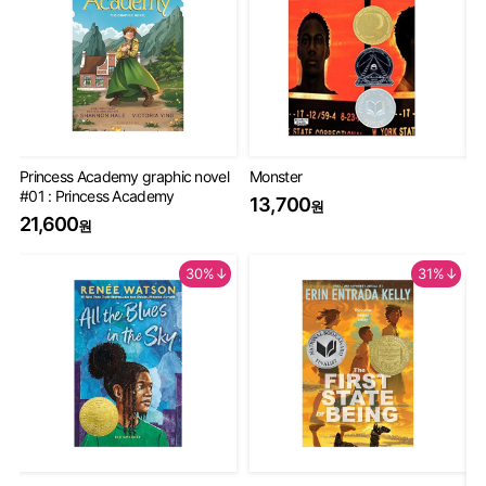
Princess Academy graphic novel
Monster
Th
#01 : Princess Academy
Bo
13,700
원
20
21,600
원
9
30%↓
31%↓