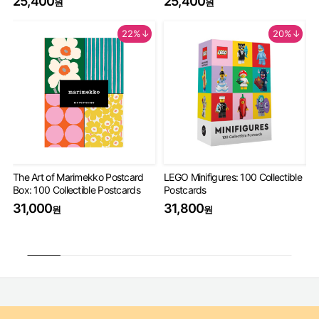
25,400
25,400
원
원
22%↓
20%↓
The Art of Marimekko Postcard
LEGO Minifigures: 100 Collectible
Mi
Box: 100 Collectible Postcards
Postcards
De
31,000
31,800
3
원
원