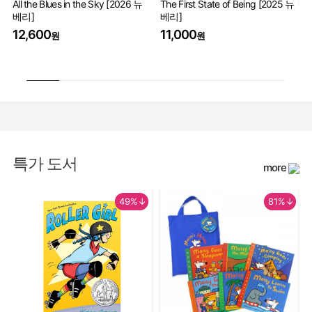
All the Blues in the Sky [2026 뉴
The First State of Being [2025 뉴
베리]
베리]
Th
Wo
12,600
11,000
원
원
17
특가 도서
more
49%↓
81%↓