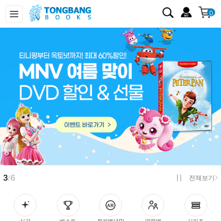
0
3
6
/
전체보기
신간
베스트
북레벨(AR)
연령별
시리즈