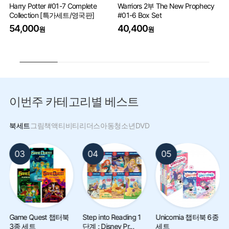
Harry Potter #01-7 Complete
Warriors 2부 The New Prophecy
Pe
Collection [특가세트/영국판]
#01-6 Box Set
9
54,000
40,400
원
원
이번주 카테고리별 베스트
북세트
그림책
액티비티
리더스
아동
청소년
DVD
03
04
05
Game Quest 챕터북
Step into Reading 1
Unicornia 챕터북 6종
3종 세트
단계 : Disney Pr...
세트