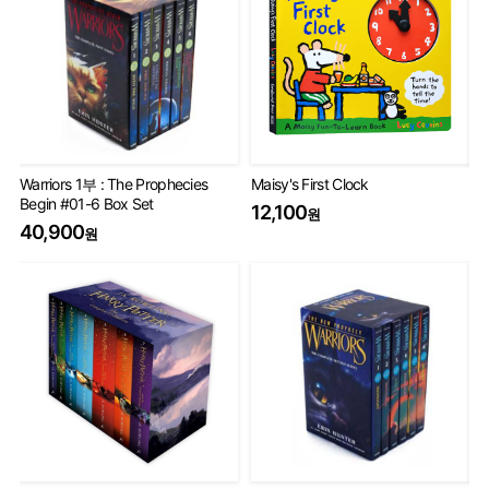
Warriors 1부 : The Prophecies
Maisy's First Clock
Th
Begin #01-6 Box Set
Set
12,100
원
40,900
75
원