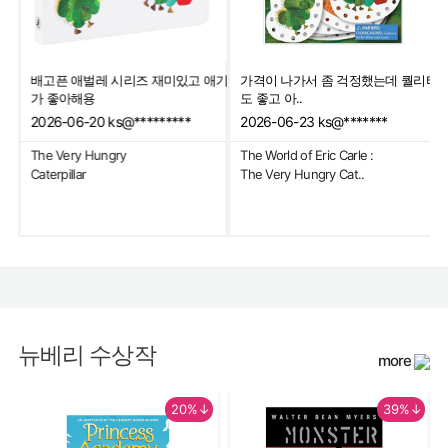
배고픈 애벌레 시리즈 재미있고 애기
가격이 나가서 좀 걱정했는데 퀄리티
내읽
가 좋아해용
도 좋고 아..
2026-06-20
ks@*********
2026-06-23
ks@*******
The Very Hungry
The World of Eric Carle :
Caterpillar
The Very Hungry Cat..
뉴베리 수상작
more
20%↓
39%↓