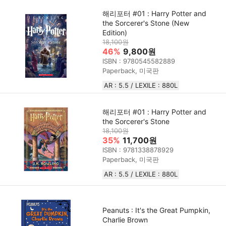
해리포터 #01 : Harry Potter and
the Sorcerer's Stone (New
Edition)
18,100원
46%
9,800원
ISBN : 9780545582889
Paperback, 미국판
AR : 5.5 / LEXILE : 880L
해리포터 #01 : Harry Potter and
the Sorcerer's Stone
18,100원
35%
11,700원
ISBN : 9781338878929
Paperback, 미국판
AR : 5.5 / LEXILE : 880L
Peanuts : It's the Great Pumpkin,
Charlie Brown