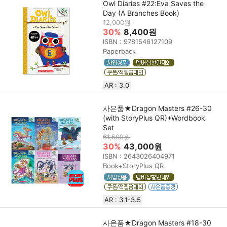
Owl Diaries #22:Eva Saves the
Day (A Branches Book)
12,000원
30%
8,400원
ISBN : 9781546127109
Paperback
AR : 3.0
사은품★Dragon Masters #26-30
(with StoryPlus QR)+Wordbook
Set
61,500원
30%
43,000원
ISBN : 2643026404971
Book+StoryPlus QR
AR : 3.1-3.5
사은품★Dragon Masters #18-30