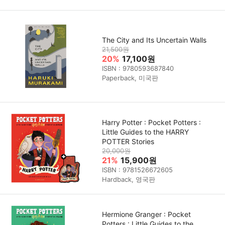
The City and Its Uncertain Walls
21,500원
20%
17,100원
ISBN : 9780593687840
Paperback, 미국판
Harry Potter : Pocket Potters :
Little Guides to the HARRY
POTTER Stories
20,000원
21%
15,900원
ISBN : 9781526672605
Hardback, 영국판
Hermione Granger : Pocket
Potters : Little Guides to the