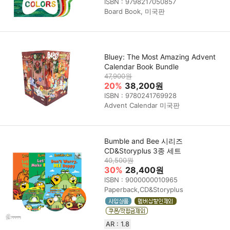
ISBN : 9798217050857
Board Book, 미국판
Bluey: The Most Amazing Advent
Calendar Book Bundle
47,900원
20%
38,200원
ISBN : 9780241769928
Advent Calendar 미국판
Bumble and Bee 시리즈
CD&Storyplus 3종 세트
40,500원
30%
28,400원
ISBN : 9000000010965
Paperback,CD&Storyplus
AR : 1.8