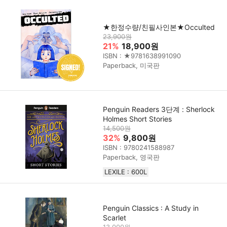
★한정수량/친필사인본★Occulted
23,900원
21%
18,900원
ISBN : ★9781638991090
Paperback, 미국판
Penguin Readers 3단계 : Sherlock
Holmes Short Stories
14,500원
32%
9,800원
ISBN : 9780241588987
Paperback, 영국판
LEXILE : 600L
Penguin Classics : A Study in
Scarlet
13,000원