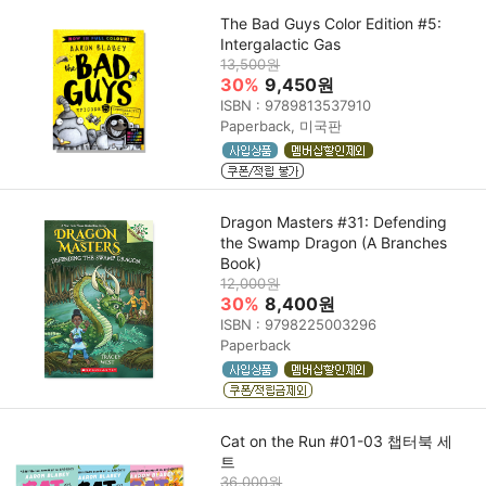
The Bad Guys Color Edition #5:
Intergalactic Gas
13,500원
30%
9,450원
ISBN : 9789813537910
Paperback, 미국판
Dragon Masters #31: Defending
the Swamp Dragon (A Branches
Book)
12,000원
30%
8,400원
ISBN : 9798225003296
Paperback
Cat on the Run #01-03 챕터북 세
트
36,000원