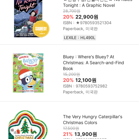
Tonight : A Graphic Novel
28,700원
20%
22,900원
ISBN : ★9780593521304
Paperback, 미국판
LEXILE : HL490L
Bluey : Where's Bluey? At
Christmas: A Search-and-Find
Book
15,200원
20%
12,100원
ISBN : 9780593752982
Paperback, 미국판
The Very Hungry Caterpillar's
Christmas Colors
17,500원
21%
13,900원