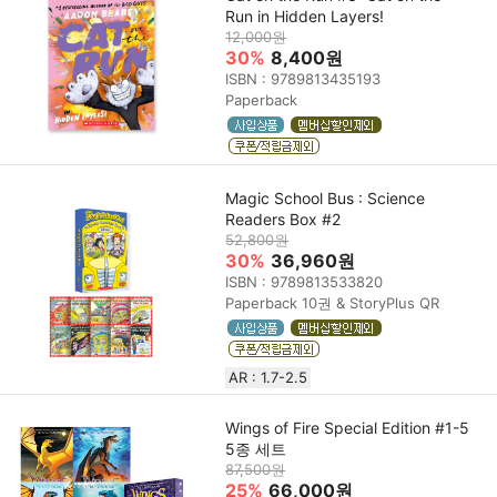
Run in Hidden Layers!
12,000원
30%
8,400원
ISBN : 9789813435193
Paperback
Magic School Bus : Science
Readers Box #2
52,800원
30%
36,960원
ISBN : 9789813533820
Paperback 10권 & StoryPlus QR
AR : 1.7-2.5
Wings of Fire Special Edition #1-5
5종 세트
87,500원
25%
66,000원