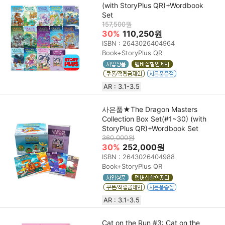
(with StoryPlus QR)+Wordbook
Set
157,500원
30%
110,250원
ISBN : 2643026404964
Book+StoryPlus QR
AR : 3.1-3.5
사은품★The Dragon Masters
Collection Box Set(#1~30) (with
StoryPlus QR)+Wordbook Set
360,000원
30%
252,000원
ISBN : 2643026404988
Book+StoryPlus QR
AR : 3.1-3.5
Cat on the Run #3: Cat on the