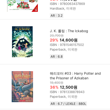
ISBN : 9780063437869
Hardback, 미국판
AR : 3.2
J. K. 롤링 : The Ickabog
20,700원
29%
14,600원
ISBN : 9781546157502
Paperback, 미국판
AR : 6.8
해리포터 #03 : Harry Potter and
the Prisoner of Azkaban
19,400원
36%
12,500원
ISBN : 9781338878943
Paperback, 미국판
AR : 6.7 / LEXILE : 880L