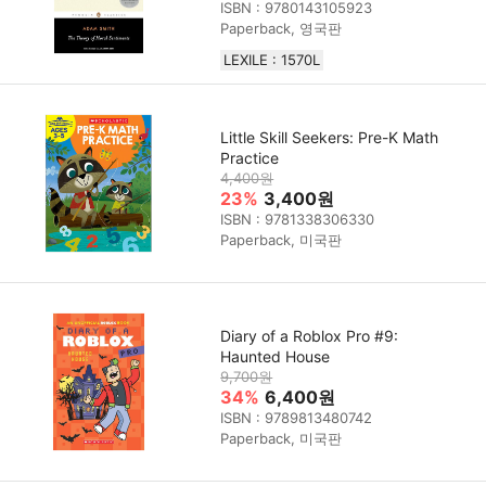
ISBN : 9780143105923
Paperback, 영국판
LEXILE : 1570L
Little Skill Seekers: Pre-K Math
Practice
4,400원
23%
3,400원
ISBN : 9781338306330
Paperback, 미국판
Diary of a Roblox Pro #9:
Haunted House
9,700원
34%
6,400원
ISBN : 9789813480742
Paperback, 미국판