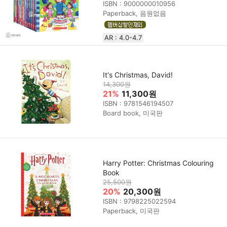
ISBN : 9000000010956
Paperback, 음원없음
AR : 4.0-4.7
It's Christmas, David!
14,300원
21%
11,300원
ISBN : 9781546194507
Board book, 미국판
Harry Potter: Christmas Colouring
Book
25,500원
20%
20,300원
ISBN : 9798225022594
Paperback, 미국판