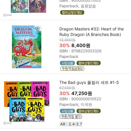
ISBN : 9000000011003
Paperback, 음원없음
Dragon Masters #32: Heart of the
Ruby Dragon (A Branches Book)
12,000원
30%
8,400원
ISBN : 9798225003326
Paperback
The Bad guys 풀컬러 세트 #1-5
67,500원
30%
47,250원
ISBN : 9000000010522
Paperback, 미국판
AR : 2.4-2.7