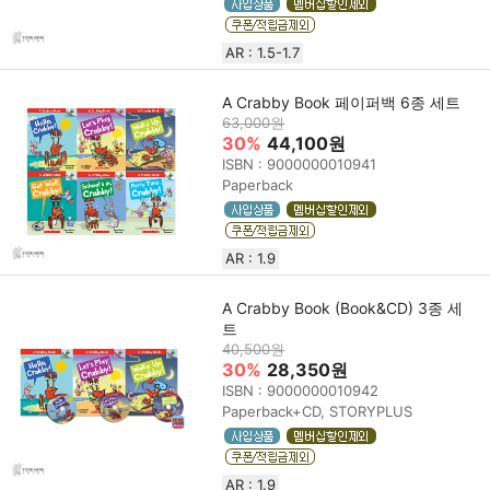
AR : 1.5-1.7
A Crabby Book 페이퍼백 6종 세트
63,000원
30%
44,100원
ISBN : 9000000010941
Paperback
AR : 1.9
A Crabby Book (Book&CD) 3종 세
트
40,500원
30%
28,350원
ISBN : 9000000010942
Paperback+CD, STORYPLUS
AR : 1.9