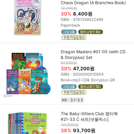
Chaos Dragon (A Branches Book)
12,000원
30%
8,400원
ISBN : 9781339022499
Paperback
Dragon Masters #01-05 (with CD
& Storyplus) Set
67,500원
30%
47,200원
ISBN : 9000000010954
Book+mp3 CD& Storyplus QR
AR : 3.1-3.5
The Baby-Sitters Club 챕터북
#21-33 C 세트[넷플릭스]
147,500원
36%
93,700원