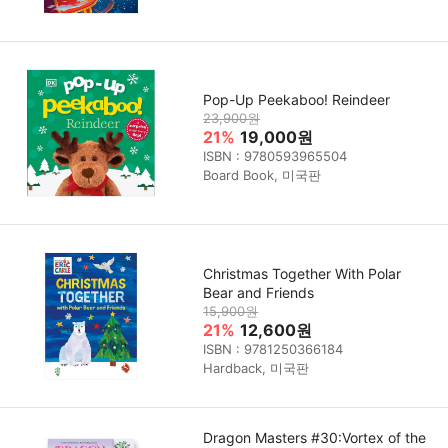
Pop-Up Peekaboo! Reindeer
23,900원
21%
19,000원
ISBN : 9780593965504
Board Book, 미국판
Christmas Together With Polar
Bear and Friends
15,900원
21%
12,600원
ISBN : 9781250366184
Hardback, 미국판
Dragon Masters #30:Vortex of the