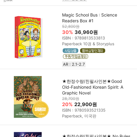
Magic School Bus : Science
Readers Box #1
52,800원
30%
36,960원
ISBN : 9789813533813
Paperback 10권 & Storyplus
AR : 2.1-2.7
★한정수량/친필사인본★Good
Old-Fashioned Korean Spirit: A
Graphic Novel
28,700원
20%
22,900원
ISBN : 9780593521335
Paperback, 미국판
★한정수량/친필사인본★ No Rules