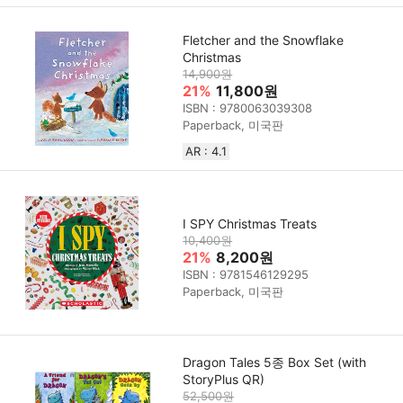
Fletcher and the Snowflake
Christmas
14,900원
21%
11,800원
ISBN : 9780063039308
Paperback, 미국판
AR : 4.1
I SPY Christmas Treats
10,400원
21%
8,200원
ISBN : 9781546129295
Paperback, 미국판
Dragon Tales 5종 Box Set (with
StoryPlus QR)
52,500원