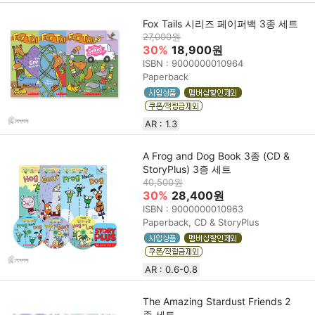
Fox Tails 시리즈 페이퍼백 3종 세트
27,000원
30%
18,900원
ISBN : 9000000010964
Paperback
AR : 1.3
A Frog and Dog Book 3종 (CD &
StoryPlus) 3종 세트
40,500원
30%
28,400원
ISBN : 9000000010963
Paperback, CD & StoryPlus
AR : 0.6-0.8
The Amazing Stardust Friends 2
종 세트