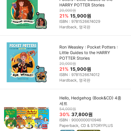
HARRY POTTER Stories
20,000원
21%
15,900원
ISBN : 9781526674029
Hardback, 영국판
Ron Weasley : Pocket Potters :
Little Guides to the HARRY
POTTER Stories
20,000원
21%
15,900원
ISBN : 9781526674012
Hardback, 영국판
Hello, Hedgehog (Book&CD) 4종
세트
54,000원
30%
37,800원
ISBN : 9000000010946
Paperback, CD & STORYPLUS