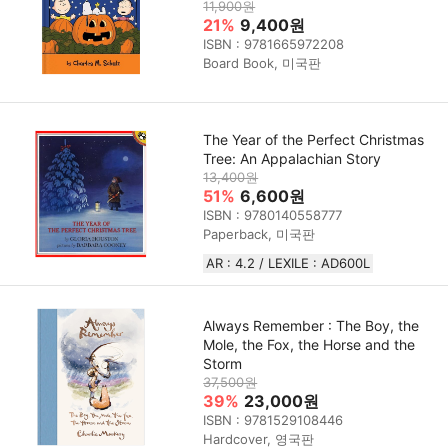
11,900원
21%
9,400원
ISBN : 9781665972208
Board Book, 미국판
The Year of the Perfect Christmas
Tree: An Appalachian Story
13,400원
51%
6,600원
ISBN : 9780140558777
Paperback, 미국판
AR : 4.2 / LEXILE : AD600L
Always Remember : The Boy, the
Mole, the Fox, the Horse and the
Storm
37,500원
39%
23,000원
ISBN : 9781529108446
Hardcover, 영국판