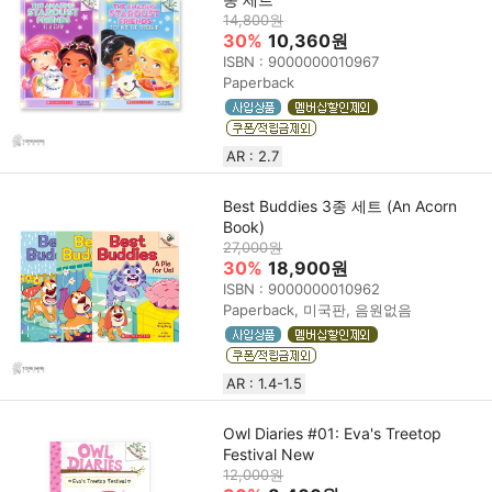
14,800원
30%
10,360원
ISBN : 9000000010967
Paperback
AR : 2.7
Best Buddies 3종 세트 (An Acorn
Book)
27,000원
30%
18,900원
ISBN : 9000000010962
Paperback, 미국판, 음원없음
AR : 1.4-1.5
Owl Diaries #01: Eva's Treetop
Festival New
12,000원