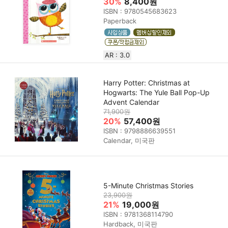
30%
8,400원
ISBN : 9780545683623
Paperback
AR : 3.0
Harry Potter: Christmas at
Hogwarts: The Yule Ball Pop-Up
Advent Calendar
71,900원
20%
57,400원
ISBN : 9798886639551
Calendar, 미국판
5-Minute Christmas Stories
23,900원
21%
19,000원
ISBN : 9781368114790
Hardback, 미국판