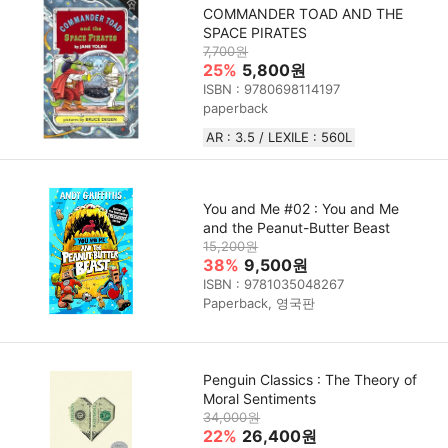
COMMANDER TOAD AND THE
SPACE PIRATES
7,700원
25%
5,800원
ISBN : 9780698114197
paperback
AR : 3.5 / LEXILE : 560L
You and Me #02 : You and Me
and the Peanut-Butter Beast
15,200원
38%
9,500원
ISBN : 9781035048267
Paperback, 영국판
Penguin Classics : The Theory of
Moral Sentiments
34,000원
22%
26,400원