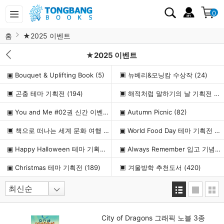
0
홈
★2025 이벤트
★2025 이벤트
▣ Bouquet & Uplifting Book
(5)
▣ 뉴베리&모닝캄 수상작
(24)
▣ 곤충 테마 기획전
(194)
▣ 해적처럼 말하기의 날 기획전
(22
▣ You and Me #02권 신간 이벤트
(2)
▣ Autumn Picnic
(82)
▣ 책으로 떠나는 세계 문화 여행
(228)
▣ World Food Day 테마 기획전
(2
▣ Happy Halloween 테마 기획전
(224)
▣ Always Remember 입고 기념 이벤트
▣ Christmas 테마 기획전
(189)
▣ 겨울방학 추천도서
(420)
City of Dragons 그래픽 노블 3종