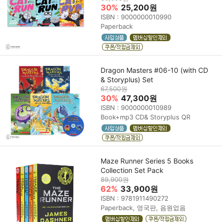
30%
25,200원
ISBN : 9000000010990
Paperback
Dragon Masters #06-10 (with CD
& Storyplus) Set
67,500원
30%
47,300원
ISBN : 9000000010989
Book+mp3 CD& Storyplus QR
Maze Runner Series 5 Books
Collection Set Pack
89,900원
62%
33,900원
ISBN : 9781911490272
Paperback, 영국판, 음원없음