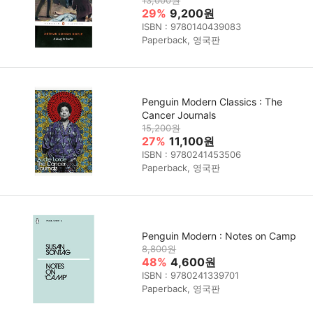
29%
9,200원
ISBN : 9780140439083
Paperback, 영국판
Penguin Modern Classics : The
Cancer Journals
15,200원
27%
11,100원
ISBN : 9780241453506
Paperback, 영국판
Penguin Modern : Notes on Camp
8,800원
48%
4,600원
ISBN : 9780241339701
Paperback, 영국판