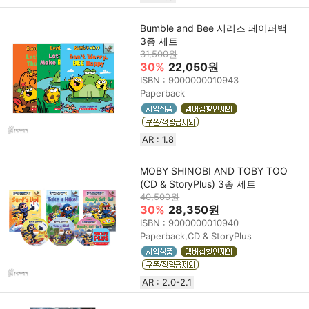
Bumble and Bee 시리즈 페이퍼백
3종 세트
31,500원
30%
22,050원
ISBN : 9000000010943
Paperback
AR : 1.8
MOBY SHINOBI AND TOBY TOO
(CD & StoryPlus) 3종 세트
40,500원
30%
28,350원
ISBN : 9000000010940
Paperback,CD & StoryPlus
AR : 2.0-2.1