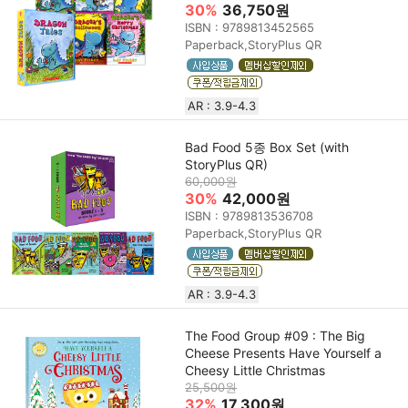
30%
36,750원
ISBN : 9789813452565
Paperback,StoryPlus QR
AR : 3.9-4.3
Bad Food 5종 Box Set (with
StoryPlus QR)
60,000원
30%
42,000원
ISBN : 9789813536708
Paperback,StoryPlus QR
AR : 3.9-4.3
The Food Group #09 : The Big
Cheese Presents Have Yourself a
Cheesy Little Christmas
25,500원
32%
17,300원