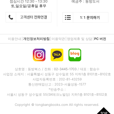
점심시간 12:30 - 13:30
예금주 : 동방도서
토,일요일/공휴일 휴무
이용안내
|
개인정보처리방침
|
이용약관
|
영업제휴 및 상담
|
PC 버전
상호명 : 동방북스 / 전화 :
02-3445-1703
/ 대표 : 함승수
사업장 소재지 : 서울특별시 성동구 성수일로 55 지하1층 B101호~B102호
사업자등록번호 : 202-81-43259
통신판매업신고 : 2023-서울성동-1577
*반송주소 :
서울시 성동구 성수일로 55(SK테크노빌딩) 지하1층 B101호~B102호
Copyright © tongbangbooks.com All rights reserved.