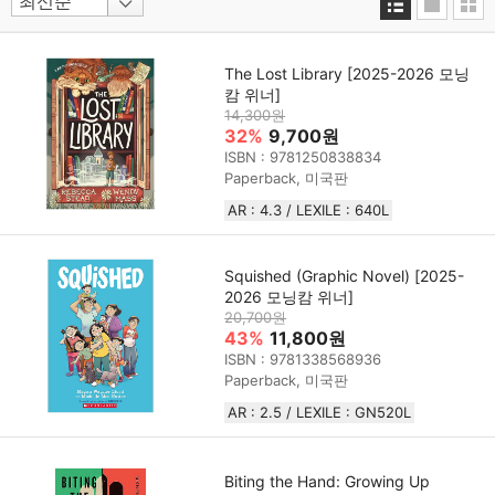
The Lost Library [2025-2026 모닝
캄 위너]
14,300원
32%
9,700원
ISBN : 9781250838834
Paperback, 미국판
AR : 4.3 / LEXILE : 640L
Squished (Graphic Novel) [2025-
2026 모닝캄 위너]
20,700원
43%
11,800원
ISBN : 9781338568936
Paperback, 미국판
AR : 2.5 / LEXILE : GN520L
Biting the Hand: Growing Up