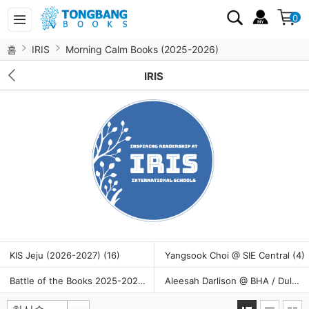
0
홈
IRIS
Morning Calm Books (2025-2026)
IRIS
KIS Jeju (2026-2027)
(16)
Yangsook Choi @ SIE Central
(4)
Battle of the Books 2025-2026
(25)
Aleesah Darlison @ BHA / Dulwich / Dwight / GSIS / SFS / SJAJ / WCA