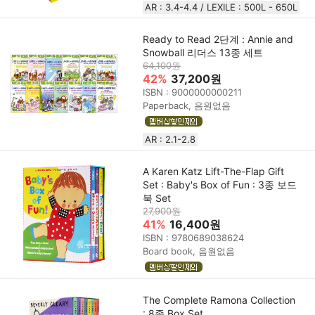
AR : 3.4-4.4 / LEXILE : 500L - 650L
Ready to Read 2단계 : Annie and
Snowball 리더스 13종 세트
64,100원
42%
37,200원
ISBN : 9000000000211
Paperback, 음원없음
AR : 2.1-2.8
A Karen Katz Lift-The-Flap Gift
Set : Baby's Box of Fun : 3종 보드
북 Set
27,900원
41%
16,400원
ISBN : 9780689038624
Board book, 음원없음
The Complete Ramona Collection
: 8종 Box Set