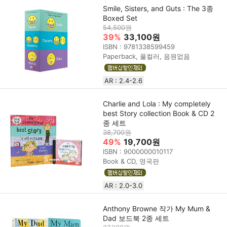
Smile, Sisters, and Guts : The 3종
Boxed Set
54,500원
39%
33,100원
ISBN : 9781338599459
Paperback, 풀컬러, 음원없음
AR : 2.4-2.6
Charlie and Lola : My completely
best Story collection Book & CD 2
종 세트
38,700원
49%
19,700원
ISBN : 9000000010117
Book & CD, 영국판
AR : 2.0-3.0
Anthony Browne 작가 My Mum &
Dad 보드북 2종 세트