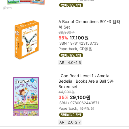
A Box of Clementines #01-3 챕터
북 Set
38,300원
55%
17,100원
ISBN : 9781423153733
Paperback, CD없음
AR : 4.0-4.5
I Can Read Level 1 : Amelia
Bedelia : Books Are a Ball 5종
Boxed set
44,900원
35%
29,100원
ISBN : 9780062443571
Paperback, 음원없음
AR : 2.0-2.7