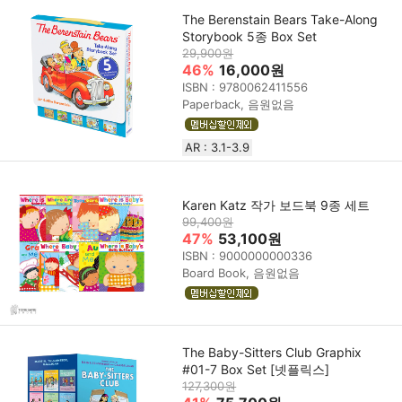
The Berenstain Bears Take-Along
Storybook 5종 Box Set
29,900원
46%
16,000원
ISBN : 9780062411556
Paperback, 음원없음
AR : 3.1-3.9
Karen Katz 작가 보드북 9종 세트
99,400원
47%
53,100원
ISBN : 9000000000336
Board Book, 음원없음
The Baby-Sitters Club Graphix
#01-7 Box Set [넷플릭스]
127,300원