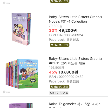
Baby-Sitters Little Sisters Graphix
Novels #01-4 Collection
70,300원
30%
49,200원
ISBN : 9781338790924
Paperback, 음원없음
Baby-Sitters Little Sisters Graphix
#01-11 그래픽노블 세트
196,500원
45%
107,800원
ISBN : 9000000010432
Paperback, 음원없음
AR : 2.3-2.4
Raina Telgemeier 작가 5종 코믹스