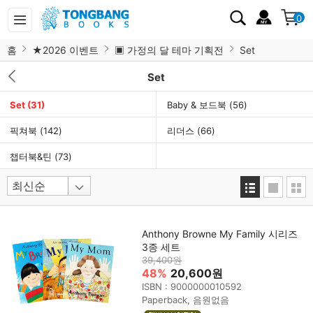
0
홈
★2026 이벤트
▣ 가정의 달 테마 기획전
Set
Set
Set
(31)
Baby & 보드북
(56)
픽쳐북
(142)
리더스
(66)
챕터북&틴
(73)
Anthony Browne My Family 시리즈
3종 세트
39,400원
48%
20,600원
ISBN : 9000000010592
Paperback, 음원없음