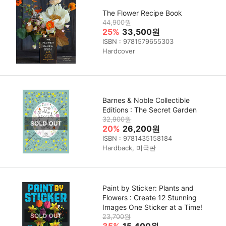
The Flower Recipe Book
44,900원
25%
33,500원
ISBN : 9781579655303
Hardcover
Barnes & Noble Collectible
Editions : The Secret Garden
32,900원
20%
26,200원
ISBN : 9781435158184
Hardback, 미국판
Paint by Sticker: Plants and
Flowers : Create 12 Stunning
Images One Sticker at a Time!
23,700원
35%
15,400원