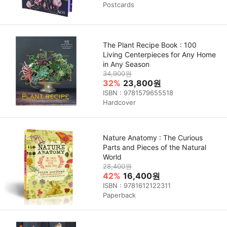
Postcards
The Plant Recipe Book : 100
Living Centerpieces for Any Home
in Any Season
34,900원
32%
23,800원
ISBN : 9781579655518
Hardcover
Nature Anatomy : The Curious
Parts and Pieces of the Natural
World
28,400원
42%
16,400원
ISBN : 9781612122311
Paperback