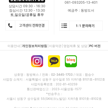
061-093205-13-401
상담시간 09:30 - 16:30
점심시간 12:30 - 13:30
예금주 : 동방도서
토,일요일/공휴일 휴무
이용안내
|
개인정보처리방침
|
이용약관
|
영업제휴 및 상담
|
PC 버전
상호명 : 동방북스 / 전화 :
02-3445-1703
/ 대표 : 함승수
사업장 소재지 : 서울특별시 성동구 성수일로 55 지하1층 B101호~B102호
사업자등록번호 : 202-81-43259
통신판매업신고 : 2023-서울성동-1577
*반송주소 :
서울시 성동구 성수일로 55(SK테크노빌딩) 지하1층 B101호~B102호