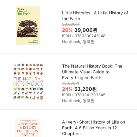
Little Histories : A Little History of
the Earth
50,000원
20%
39,900원
ISBN : 9780300246148
Hardback, 영국판
The Natural History Book: The
Ultimate Visual Guide to
Everything on Earth
70,000원
24%
53,200원
ISBN : 9780241393345
Hardback, 영국판
A (Very) Short History of Life on
Earth: 4.6 Billion Years in 12
Chapters