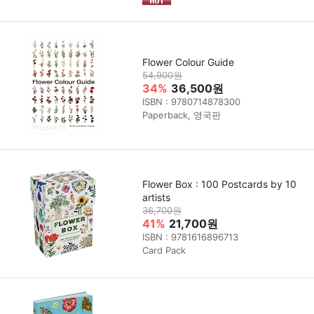
Flower Colour Guide
54,900원
34%
36,500원
ISBN : 9780714878300
Paperback, 영국판
Flower Box : 100 Postcards by 10
artists
36,700원
41%
21,700원
ISBN : 9781616896713
Card Pack