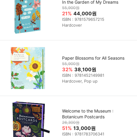
In the Garden of My Dreams
55,900원
21%
44,000원
ISBN : 9781579657215
Hardcover
Paper Blossoms for All Seasons
55,900원
32%
38,100원
ISBN : 9781452149981
Hardcover, Pop up
Welcome to the Museum :
Botanicum Postcards
26,300원
51%
13,000원
ISBN : 9781783706341