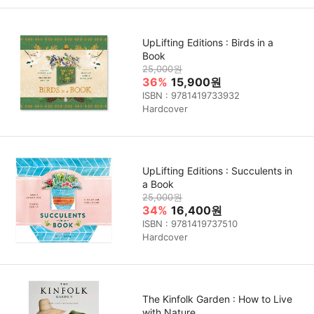
UpLifting Editions : Birds in a
Book
25,000원
36%
15,900원
ISBN : 9781419733932
Hardcover
UpLifting Editions : Succulents in
a Book
25,000원
34%
16,400원
ISBN : 9781419737510
Hardcover
The Kinfolk Garden : How to Live
with Nature