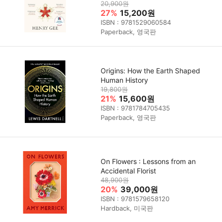
20,900원
27%
15,200원
ISBN : 9781529060584
Paperback, 영국판
Origins: How the Earth Shaped
Human History
19,800원
21%
15,600원
ISBN : 9781784705435
Paperback, 영국판
On Flowers : Lessons from an
Accidental Florist
48,900원
20%
39,000원
ISBN : 9781579658120
Hardback, 미국판