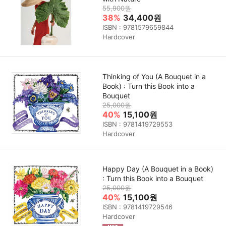
55,900원
38%
34,400원
ISBN : 9781579659844
Hardcover
Thinking of You (A Bouquet in a
Book) : Turn this Book into a
Bouquet
25,000원
40%
15,100원
ISBN : 9781419729553
Hardcover
Happy Day (A Bouquet in a Book)
: Turn this Book into a Bouquet
25,000원
40%
15,100원
ISBN : 9781419729546
Hardcover