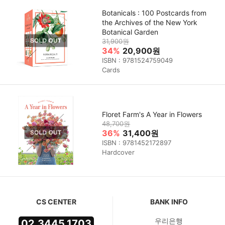
Botanicals : 100 Postcards from
the Archives of the New York
Botanical Garden
31,900원
34%
20,900원
ISBN : 9781524759049
Cards
Floret Farm's A Year in Flowers
48,700원
36%
31,400원
ISBN : 9781452172897
Hardcover
CS CENTER
BANK INFO
우리은행
02.3445.1703