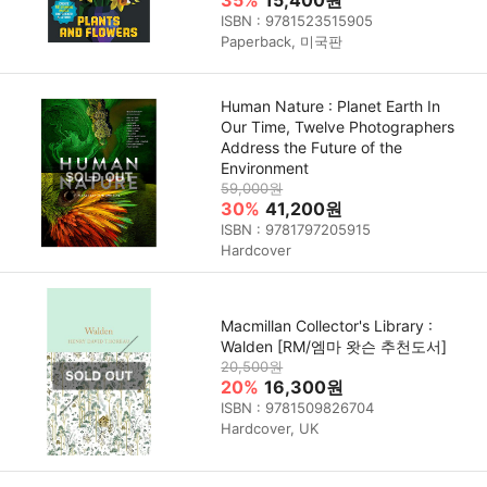
ISBN : 9781523515905
Paperback, 미국판
Human Nature : Planet Earth In
Our Time, Twelve Photographers
Address the Future of the
Environment
59,000원
30%
41,200원
ISBN : 9781797205915
Hardcover
Macmillan Collector's Library :
Walden [RM/엠마 왓슨 추천도서]
20,500원
20%
16,300원
ISBN : 9781509826704
Hardcover, UK