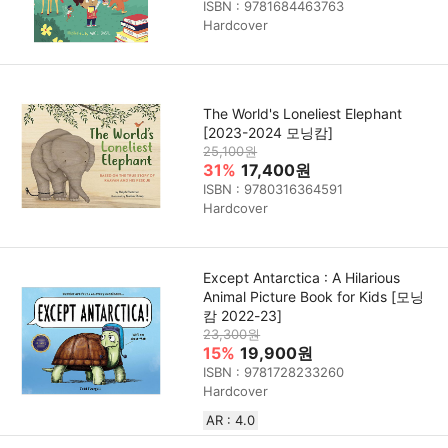
ISBN : 9781684463763
Hardcover
The World's Loneliest Elephant
[2023-2024 모닝캄]
25,100원
31%
17,400원
ISBN : 9780316364591
Hardcover
Except Antarctica : A Hilarious
Animal Picture Book for Kids [모닝
캄 2022-23]
23,300원
15%
19,900원
ISBN : 9781728233260
Hardcover
AR : 4.0