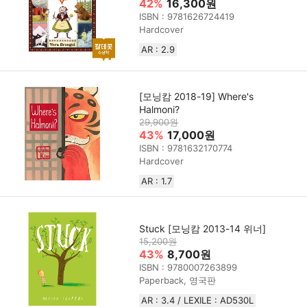
42%
16,300원
ISBN : 9781626724419
Hardcover
AR : 2.9
[모닝캄 2018-19] Where's
Halmoni?
29,900원
43%
17,000원
ISBN : 9781632170774
Hardcover
AR : 1.7
Stuck [모닝캄 2013-14 위너]
15,200원
43%
8,700원
ISBN : 9780007263899
Paperback, 영국판
AR : 3.4 / LEXILE : AD530L