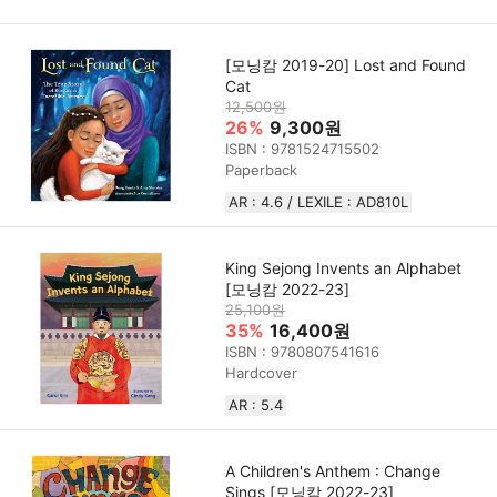
[모닝캄 2019-20] Lost and Found
Cat
12,500원
26%
9,300원
ISBN : 9781524715502
Paperback
AR : 4.6 / LEXILE : AD810L
King Sejong Invents an Alphabet
[모닝캄 2022-23]
25,100원
35%
16,400원
ISBN : 9780807541616
Hardcover
AR : 5.4
A Children's Anthem : Change
Sings [모닝캄 2022-23]