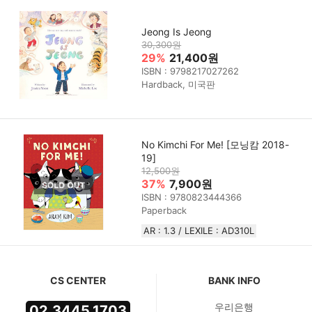
Jeong Is Jeong
30,300원
29%
21,400원
ISBN : 9798217027262
Hardback, 미국판
No Kimchi For Me! [모닝캄 2018-
19]
12,500원
37%
7,900원
ISBN : 9780823444366
Paperback
AR : 1.3 / LEXILE : AD310L
CS CENTER
BANK INFO
우리은행
02.3445.1703