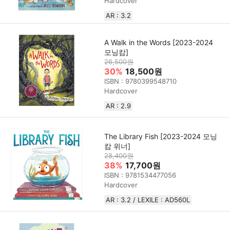
Hardcover
AR : 3.2
A Walk in the Words [2023-2024
모닝캄]
26,500원
30%
18,500원
ISBN : 9780399548710
Hardcover
AR : 2.9
The Library Fish [2023-2024 모닝
캄 위너]
28,400원
38%
17,700원
ISBN : 9781534477056
Hardcover
AR : 3.2 / LEXILE : AD560L