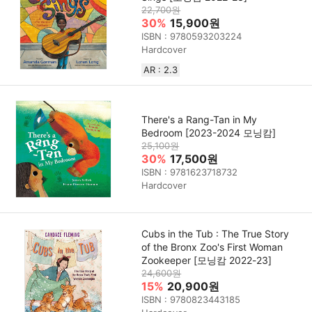
22,700원
30%
15,900원
ISBN : 9780593203224
Hardcover
AR : 2.3
There's a Rang-Tan in My
Bedroom [2023-2024 모닝캄]
25,100원
30%
17,500원
ISBN : 9781623718732
Hardcover
Cubs in the Tub : The True Story
of the Bronx Zoo's First Woman
Zookeeper [모닝캄 2022-23]
24,600원
15%
20,900원
ISBN : 9780823443185