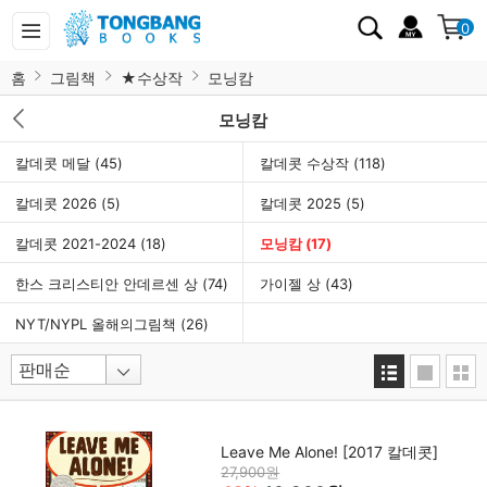
0
홈
그림책
★수상작
모닝캄
모닝캄
칼데콧 메달
(45)
칼데콧 수상작
(118)
칼데콧 2026
(5)
칼데콧 2025
(5)
칼데콧 2021-2024
(18)
모닝캄
(17)
한스 크리스티안 안데르센 상
(74)
가이젤 상
(43)
NYT/NYPL 올해의그림책
(26)
Leave Me Alone! [2017 칼데콧]
27,900원