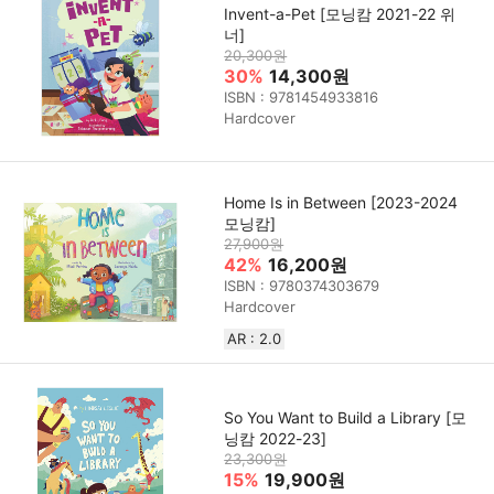
Invent-a-Pet [모닝캄 2021-22 위
너]
20,300원
30%
14,300원
ISBN : 9781454933816
Hardcover
Home Is in Between [2023-2024
모닝캄]
27,900원
42%
16,200원
ISBN : 9780374303679
Hardcover
AR : 2.0
So You Want to Build a Library [모
닝캄 2022-23]
23,300원
15%
19,900원