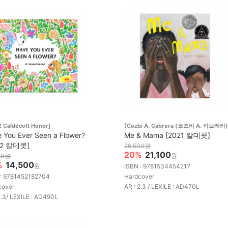
 Caldecott Honor]
[Cozbi A. Cabrera (코즈비 A. 카브레라)
 You Ever Seen a Flower?
Me & Mama [2021 칼데콧]
22 칼데콧]
26,500원
20%
21,100
원
00원
%
14,500
원
ISBN : 9781534454217
 : 9781452182704
Hardcover
cover
AR : 2.3 / LEXILE : AD470L
2.3/ LEXILE : AD490L