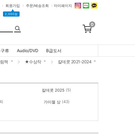
회원가입
주문/배송조회
마이페이지
▲
2,000점
0
문구류
Audio/DVD
B급도서
림책
★수상작
칼데콧 2021-2024
(5)
칼데콧 2025
4)
(43)
가이젤 상