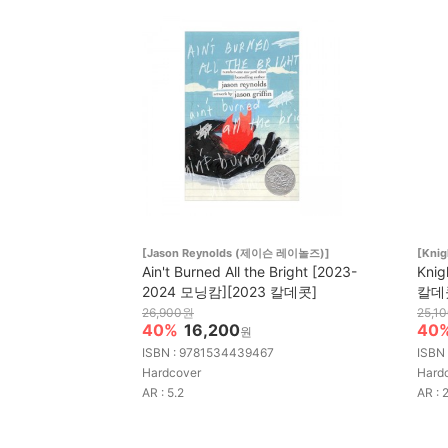
[Jason Reynolds (제이슨 레이놀즈)]
[Knig
Ain't Burned All the Bright [2023-
Knig
2024 모닝캄][2023 칼데콧]
칼데
26,900원
25,1
40%
16,200
40
원
ISBN : 9781534439467
ISBN
Hardcover
Hard
AR : 5.2
AR : 