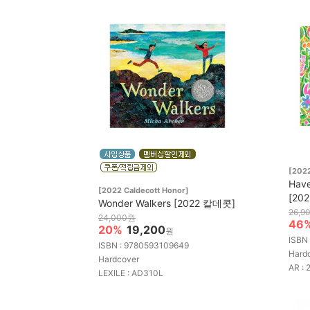
[2022
Have
[2022 Caldecott Honor]
[20
Wonder Walkers [2022 칼데콧]
26,9
24,000원
46
20%
19,200
원
ISBN
ISBN : 9780593109649
Hard
Hardcover
AR : 
LEXILE : AD310L