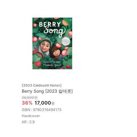
[2023 Caldecott Honor]
Berry Song [2023 칼데콧]
26,500원
36%
17,000
원
ISBN : 9780316494175
Hardcover
AR : 2.9