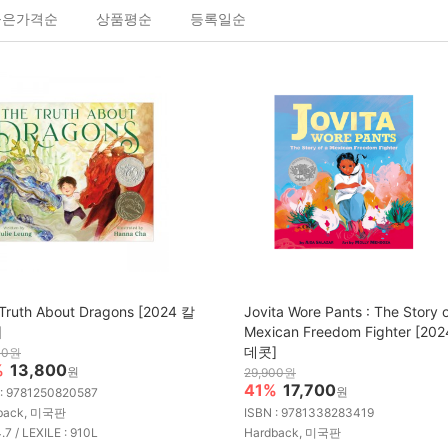
높은가격순
상품평순
등록일순
Truth About Dragons [2024 칼
Jovita Wore Pants : The Story o
]
Mexican Freedom Fighter [20
데콧]
00원
%
13,800
원
29,900원
41%
17,700
원
 : 9781250820587
back, 미국판
ISBN : 9781338283419
4.7 / LEXILE : 910L
Hardback, 미국판