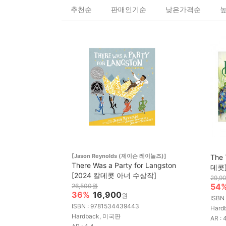
추천순
판매인기순
낮은가격순
[Jason Reynolds (제이슨 레이놀즈)]
The 
There Was a Party for Langston
데콧
[2024 칼데콧 아너 수상작]
29,9
54
26,500원
36%
16,900
원
ISBN
ISBN : 9781534439443
Hard
Hardback, 미국판
AR : 