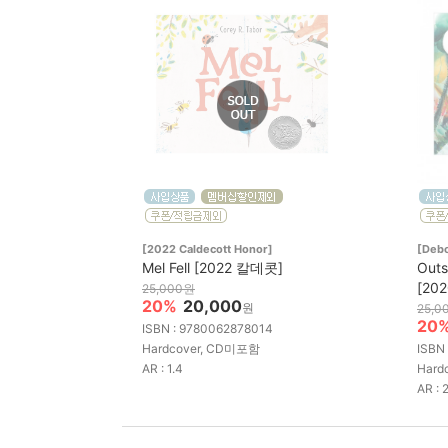
[2022 Caldecott Honor]
[Deb
Mel Fell [2022 칼데콧]
Out
[20
25,000원
20%
20,000
원
25,0
20
ISBN : 9780062878014
Hardcover, CD미포함
ISBN
AR : 1.4
Hard
AR : 