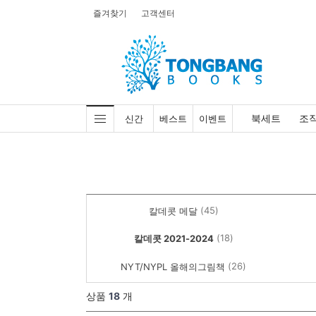
즐겨찾기
고객센터
북세트
조
신간
베스트
이벤트
(45)
칼데콧 메달
(18)
칼데콧 2021-2024
(26)
NYT/NYPL 올해의그림책
상품
18
개