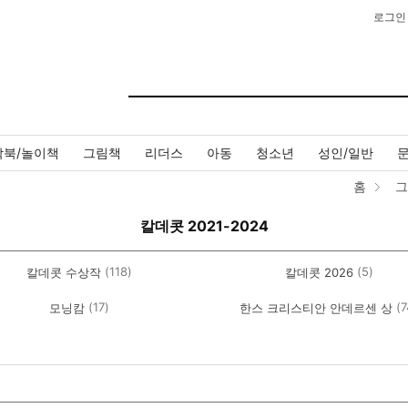
로그인
작북/놀이책
그림책
리더스
아동
청소년
성인/일반
홈
그
칼데콧 2021-2024
(118)
(5)
칼데콧 수상작
칼데콧 2026
(17)
(7
모닝캄
한스 크리스티안 안데르센 상