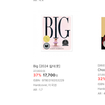
AR : 4.4
[2023
Big [2024 칼데콧]
Cho
27,900원
37%
17,700
27,9
원
32
ISBN : 9780316353229
ISBN
Hardcover, 미국판
Hard
AR : 1.7
AR : 