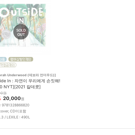
orah Underwood (데보라 언더우드)]
side In : 자연이 우리에게 손짓해!
20 NYT][2021 칼데콧]
00원
%
20,000
원
 : 9781328866820
cover, CD미포함
2.3 / LEXILE : 490L