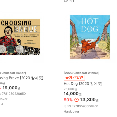
AR : 5.1
 Caldecott Honor]
[2023 Caldecott Winner]
osing Brave [2023 칼데콧]
00원
Hot Dog [2023 칼데콧]
%
19,000
원
26,600원
14,000
 : 9781250220950
원
13,300
cover
50%
원
4.4
ISBN : 9780593308431
Hardcover