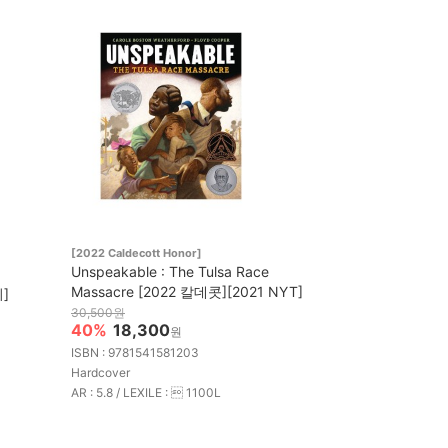
[2022 Caldecott Honor]
Unspeakable : The Tulsa Race
Massacre [2022 칼데콧][2021 NYT]
리]
30,500원
40%
18,300
원
ISBN : 9781541581203
Hardcover
AR : 5.8 / LEXILE :  1100L