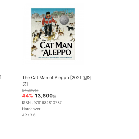
]
The Cat Man of Aleppo [2021 칼데
콧]
24,200원
44%
13,600
원
ISBN : 9781984813787
Hardcover
AR : 3.6