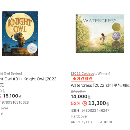
ht Owl Series]
[2022 Caldecott Winner]
ht Owl #01 : Knight Owl [2023
콧]
Watercress [2022 칼데콧/뉴베
00원
27,900원
%
15,100
14,000
원
원
13,300
 : 9780316310628
52%
원
cover
ISBN : 9780823446247
2.6
Hardcover
AR : 3.7 / LEXILE : AD610L