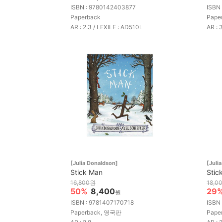
ISBN : 9780142403877
ISBN
Paperback
Pape
AR : 2.3 / LEXILE : AD510L
AR : 
[Julia Donaldson]
[Juli
Stick Man
Stic
16,800원
18,0
50%
8,400
29
원
ISBN : 9781407170718
ISBN
Paperback, 영국판
Pape