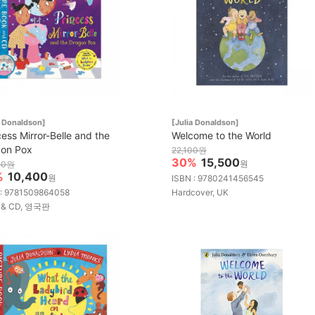
a Donaldson]
[Julia Donaldson]
cess Mirror-Belle and the
Welcome to the World
on Pox
22,100원
30%
15,500
원
00원
%
10,400
원
ISBN : 9780241456545
 : 9781509864058
Hardcover, UK
 & CD, 영국판