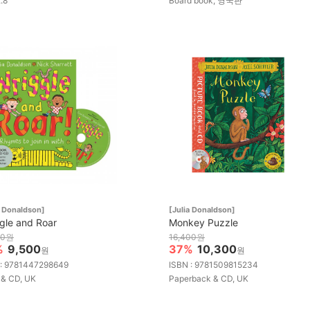
2.8
Board book, 영국판
a Donaldson]
[Julia Donaldson]
gle and Roar
Monkey Puzzle
00원
16,400원
%
9,500
37%
10,300
원
원
 : 9781447298649
ISBN : 9781509815234
 & CD, UK
Paperback & CD, UK