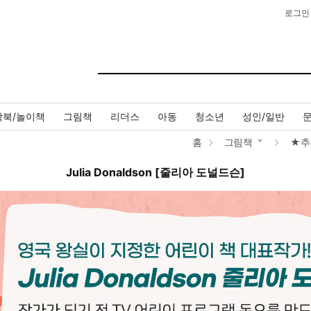
로그인
작북/놀이책
그림책
리더스
아동
청소년
성인/일반
홈
그림책
★추
Julia Donaldson [줄리아 도널드슨]