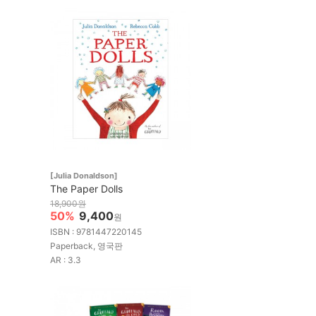
[Julia Donaldson]
The Paper Dolls
18,900원
50%
9,400
원
ISBN : 9781447220145
Paperback, 영국판
AR : 3.3