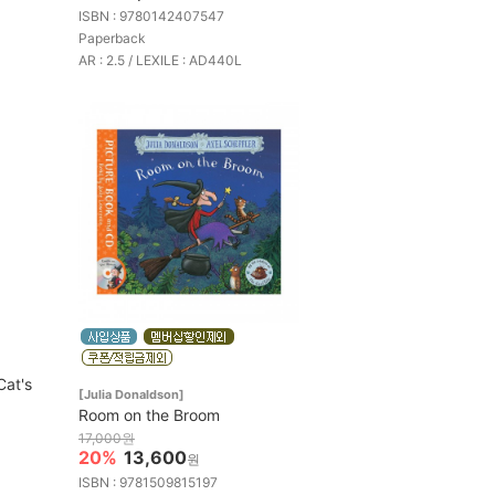
ISBN : 9780142407547
Paperback
AR : 2.5 / LEXILE : AD440L
Cat's
[Julia Donaldson]
Room on the Broom
17,000원
20%
13,600
원
ISBN : 9781509815197