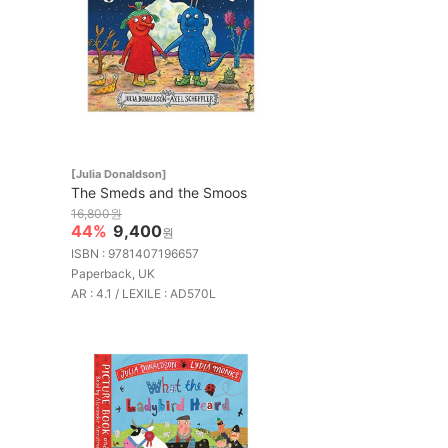
[Julia Donaldson]
The Smeds and the Smoos
16,800원
44%
9,400
원
ISBN : 9781407196657
Paperback, UK
AR : 4.1 / LEXILE : AD570L