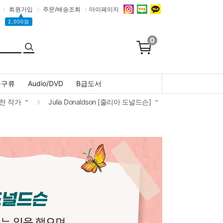
회원가입
주문/배송조회
마이페이지
▲
2,000점
0
문구류
Audio/DVD
B급도서
천 작가
Julia Donaldson [줄리아 도널드슨]