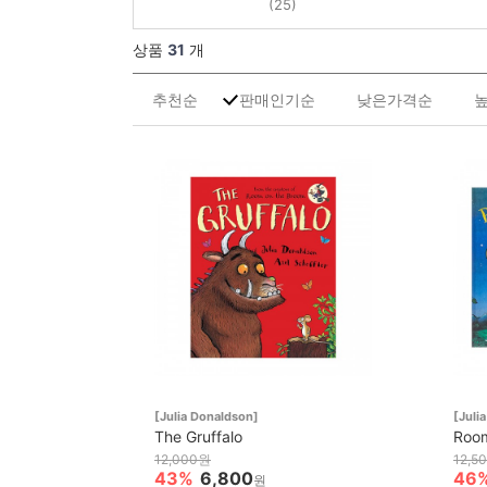
(25)
상품
31
개
추천순
판매인기순
낮은가격순
[Julia Donaldson]
[Juli
The Gruffalo
Room
12,000원
12,5
43%
6,800
46
원