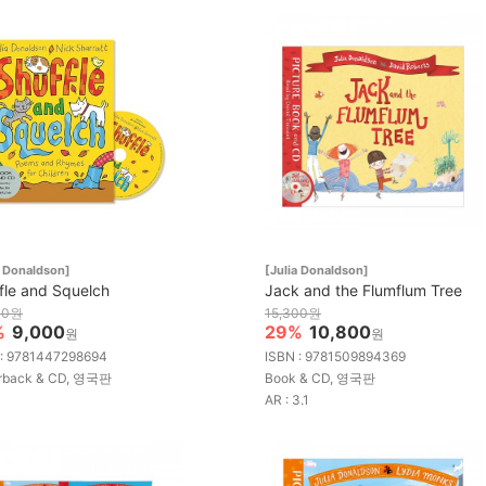
a Donaldson]
[Julia Donaldson]
fle and Squelch
Jack and the Flumflum Tree
00원
15,300원
%
9,000
29%
10,800
원
원
 : 9781447298694
ISBN : 9781509894369
rback & CD, 영국판
Book & CD, 영국판
AR : 3.1