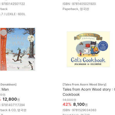
 : 9780142501122
ISBN : 9781405021920
rback
Paperback, 영국판
3.7 / LEXILE : 600L
a Donaldson]
[Tales From Acorn Wood Story]
k Man
Tales from Acorn Wood story : 
Cookbook
00원
%
12,800
원
14,000원
42%
8,100
원
 : 9781407117294
rback & CD, 영국판
ISBN : 9781529034363