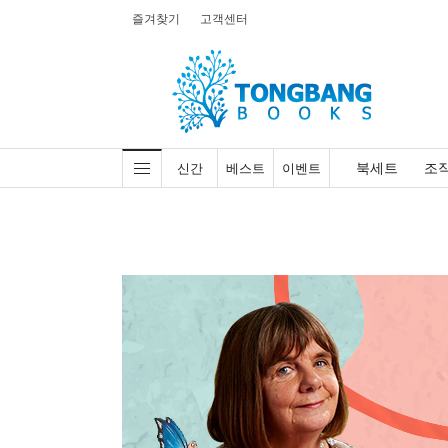
즐겨찾기
고객센터
북세트
조
신간
베스트
이벤트