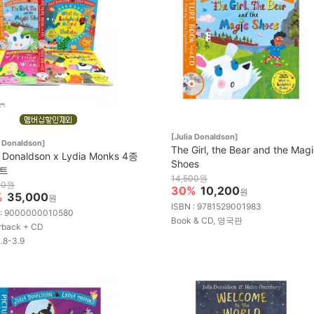
[Julia Donaldson]
a Donaldson]
The Girl, the Bear and the Mag
a Donaldson x Lydia Monks 4종
Shoes
세트
14,500원
00원
30%
10,200
원
%
35,000
원
ISBN : 9781529001983
 : 9000000010580
Book & CD, 영국판
rback + CD
2.8-3.9