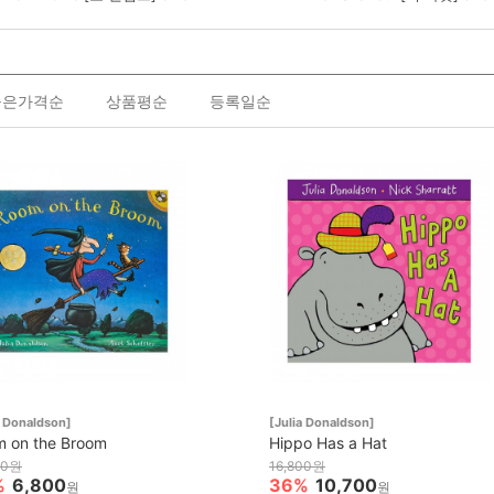
높은가격순
상품평순
등록일순
a Donaldson]
[Julia Donaldson]
 on the Broom
Hippo Has a Hat
00원
16,800원
%
6,800
36%
10,700
원
원