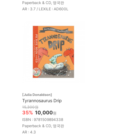
Paperback & CD, 영국판
AR : 3.7 / LEXILE : AD600L
[Julia Donaldson]
Tyrannosaurus Drip
15,300원
35%
10,000
원
ISBN : 9781509894338
Paperback & CD, 영국판
AR : 4.3