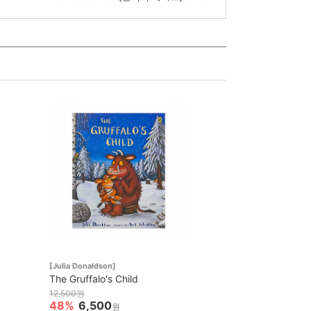
[Julia Donaldson]
The Gruffalo's Child
12,500원
48%
6,500
원