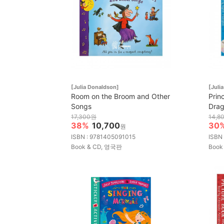
[Julia Donaldson]
[Juli
Room on the Broom and Other
Prin
Songs
Drag
17,300원
14,8
38%
10,700
30
원
ISBN : 9781405091015
ISBN
Book & CD, 영국판
Book