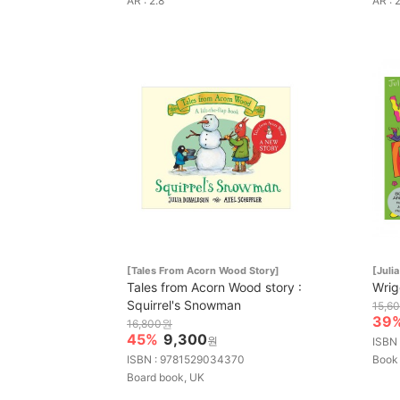
AR : 2.8
AR : 
[Tales From Acorn Wood Story]
[Juli
Tales from Acorn Wood story :
Wrig
Squirrel's Snowman
15,6
39
16,800원
45%
9,300
원
ISBN
ISBN : 9781529034370
Book
Board book, UK