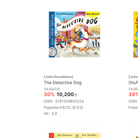
[Julia Donaldson]
[Juli
The Detective Dog
Shuf
14,500원
14,8
30%
10,200
39
원
ISBN : 9781509845224
ISBN
Paperback&CD, 영국판
Pape
AR : 3.8