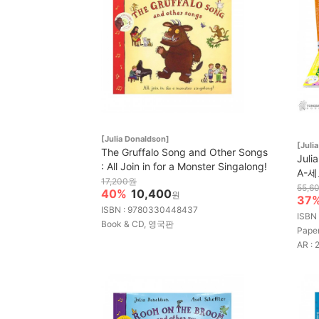
[Julia Donaldson]
[Juli
The Gruffalo Song and Other Songs
Juli
: All Join in for a Monster Singalong!
A-
17,200원
55,6
40%
10,400
원
37
ISBN : 9780330448437
ISBN
Book & CD, 영국판
Pape
AR : 