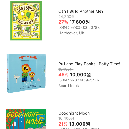
Can I Build Another Me?
24,200원
27%
17,600원
ISBN : 9780500650783
Hardcover, UK
Pull and Play Books : Potty Time!
18,100원
45%
10,000원
ISBN : 9782745995476
Board book
Goodnight Moon
16,400원
21%
13,000원