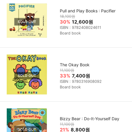
Pull and Play Books : Pacifier
18,100원
30%
12,600원
ISBN : 9782408024611
Board book
The Okay Book
11,100원
33%
7,400원
ISBN : 9780316908092
Board book
Bizzy Bear : Do-It-Yourself Day
11,100원
21%
8,800원