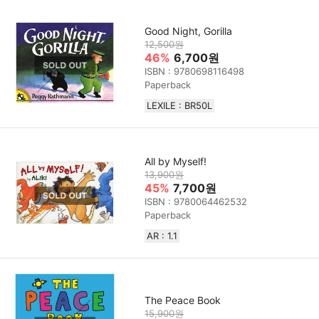
Good Night, Gorilla
12,500원
46%
6,700원
ISBN : 9780698116498
Paperback
LEXILE : BR50L
All by Myself!
13,900원
45%
7,700원
ISBN : 9780064462532
Paperback
AR : 1.1
The Peace Book
15,900원