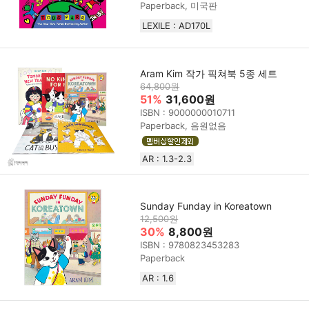
Paperback, 미국판
LEXILE : AD170L
Aram Kim 작가 픽쳐북 5종 세트
64,800원
51%
31,600원
ISBN : 9000000010711
Paperback, 음원없음
AR : 1.3-2.3
Sunday Funday in Koreatown
12,500원
30%
8,800원
ISBN : 9780823453283
Paperback
AR : 1.6