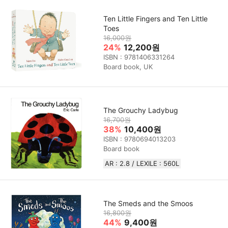
Ten Little Fingers and Ten Little
Toes
16,000원
24%
12,200원
ISBN : 9781406331264
Board book, UK
The Grouchy Ladybug
16,700원
38%
10,400원
ISBN : 9780694013203
Board book
AR : 2.8 / LEXILE : 560L
The Smeds and the Smoos
16,800원
44%
9,400원