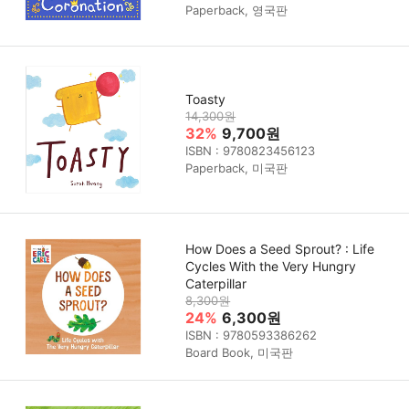
Paperback, 영국판
Toasty
14,300원
32%
9,700원
ISBN : 9780823456123
Paperback, 미국판
How Does a Seed Sprout? : Life
Cycles With the Very Hungry
Caterpillar
8,300원
24%
6,300원
ISBN : 9780593386262
Board Book, 미국판