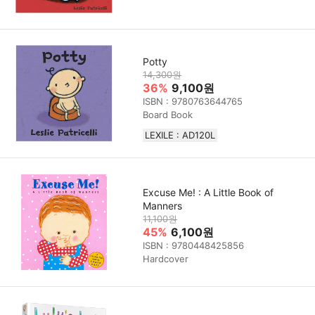
Potty
14,300원
36%
9,100원
ISBN : 9780763644765
Board Book
LEXILE : AD120L
Excuse Me! : A Little Book of
Manners
11,100원
45%
6,100원
ISBN : 9780448425856
Hardcover