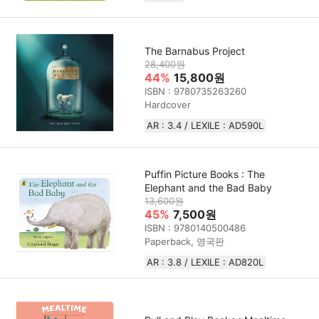
The Barnabus Project
28,400원
44%
15,800원
ISBN : 9780735263260
Hardcover
AR : 3.4 / LEXILE : AD590L
Puffin Picture Books : The
Elephant and the Bad Baby
13,600원
45%
7,500원
ISBN : 9780140500486
Paperback, 영국판
AR : 3.8 / LEXILE : AD820L