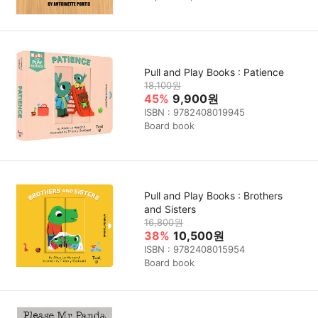
Pull and Play Books : Patience
18,100원
45%
9,900원
ISBN : 9782408019945
Board book
Pull and Play Books : Brothers
and Sisters
16,800원
38%
10,500원
ISBN : 9782408015954
Board book