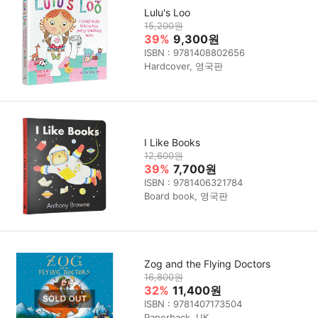
Lulu's Loo
15,200원
39%
9,300원
ISBN : 9781408802656
Hardcover, 영국판
I Like Books
12,600원
39%
7,700원
ISBN : 9781406321784
Board book, 영국판
Zog and the Flying Doctors
16,800원
32%
11,400원
ISBN : 9781407173504
Paperback, UK