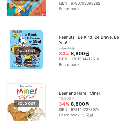
ISBN : 9780763693282
Board book
Peanuts : Be Kind, Be Brave, Be
You!
13,400원
34%
8,800원
ISBN : 9781534412514
Board book
Bear and Hare : Mine!
13,300원
34%
8,800원
ISBN : 9781447273974
Board book, 영국판