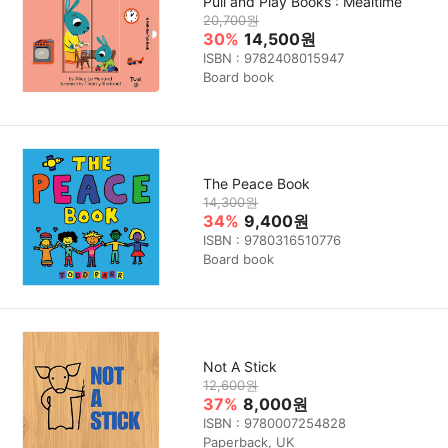
Pull and Play Books : Mealtime
20,700원
30%
14,500원
ISBN : 9782408015947
Board book
The Peace Book
14,300원
34%
9,400원
ISBN : 9780316510776
Board book
Not A Stick
12,600원
37%
8,000원
ISBN : 9780007254828
Paperback, UK