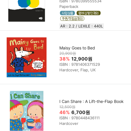
ISBN : 9780399555534
Paperback
AR : 2.2 / LEXILE : 440L
Maisy Goes to Bed
20,900원
38%
12,900원
ISBN : 9781406371529
Hardcover, Flap, UK
I Can Share : A Lift-the-Flap Book
12,500원
46%
6,700원
ISBN : 9780448436111
Hardcover