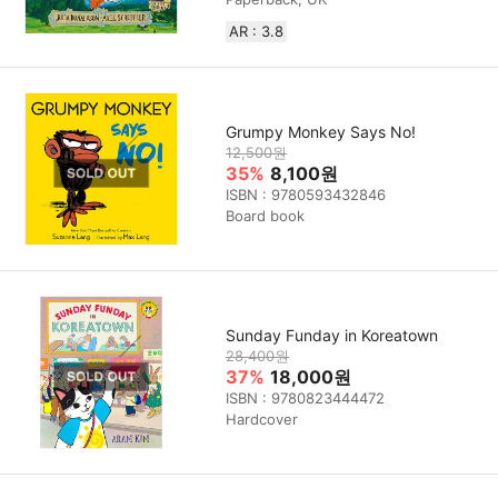
AR : 3.8
Grumpy Monkey Says No!
12,500원
35%
8,100원
ISBN : 9780593432846
Board book
Sunday Funday in Koreatown
28,400원
37%
18,000원
ISBN : 9780823444472
Hardcover