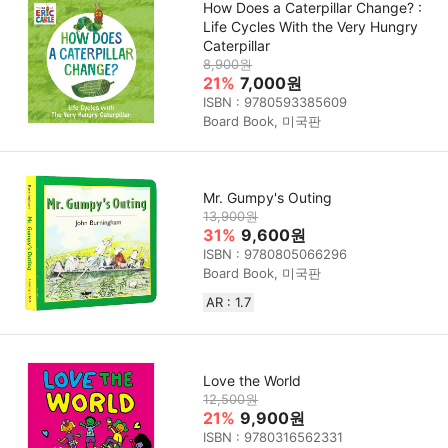
How Does a Caterpillar Change? :
Life Cycles With the Very Hungry
Caterpillar
8,900원
21%
7,000원
ISBN : 9780593385609
Board Book, 미국판
Mr. Gumpy's Outing
13,900원
31%
9,600원
ISBN : 9780805066296
Board Book, 미국판
AR : 1.7
Love the World
12,500원
21%
9,900원
ISBN : 9780316562331