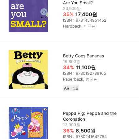
Are You Small?
26,900원
35%
17,400원
ISBN : 9781454951452
Hardback, 미국판
Betty Goes Bananas
16,800원
34%
11,100원
ISBN : 9780192738165
Paperback, 영국판
AR : 1.6
Peppa Pig: Peppa and the
Coronation
13,300원
36%
8,500원
ISBN : 9780241642764