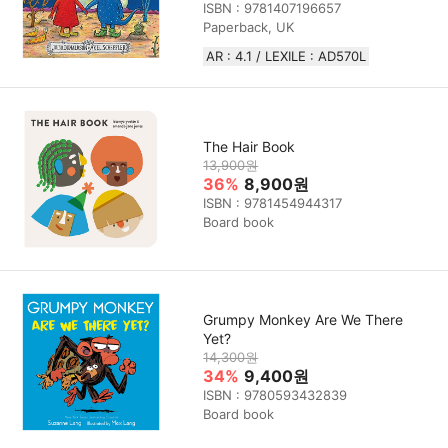
ISBN : 9781407196657
Paperback, UK
AR : 4.1 / LEXILE : AD570L
The Hair Book
13,900원
36%
8,900원
ISBN : 9781454944317
Board book
Grumpy Monkey Are We There
Yet?
14,300원
34%
9,400원
ISBN : 9780593432839
Board book