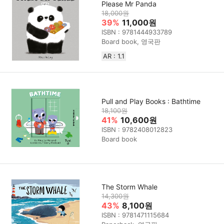
Please Mr Panda
18,000원
39%
11,000원
ISBN : 9781444933789
Board book, 영국판
AR : 1.1
Pull and Play Books : Bathtime
18,100원
41%
10,600원
ISBN : 9782408012823
Board book
The Storm Whale
14,300원
43%
8,100원
ISBN : 9781471115684