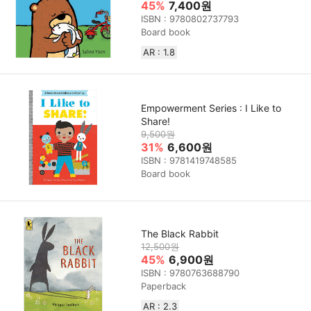
45%
7,400원
ISBN : 9780802737793
Board book
AR : 1.8
Empowerment Series : I Like to
Share!
9,500원
31%
6,600원
ISBN : 9781419748585
Board book
The Black Rabbit
12,500원
45%
6,900원
ISBN : 9780763688790
Paperback
AR : 2.3