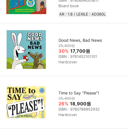
ISBN : 9780694003617
Board book
AR : 1.8 / LEXILE : AD360L
Good News, Bad News
25,400원
30%
17,700원
ISBN : 9781452101101
Hardcover
Time to Say "Please"!
25,400원
26%
18,900원
ISBN : 9780786852932
Hardcover