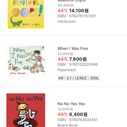
25,400원
44%
14,100원
ISBN : 9780761157281
Hardcover
When I Was Five
13,900원
44%
7,800원
ISBN : 9780152020996
Paperback
AR : 2.1 / LEXILE : 300L
No No Yes Yes
12,500원
49%
6,400원
ISBN : 9780763632441
Board Book