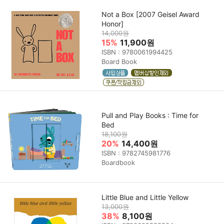
Not a Box [2007 Geisel Award
Honor]
14,000원
15%
11,900원
ISBN : 9780061994425
Board Book
Pull and Play Books : Time for
Bed
18,100원
20%
14,400원
ISBN : 9782745981776
Boardbook
Little Blue and Little Yellow
13,000원
38%
8,100원