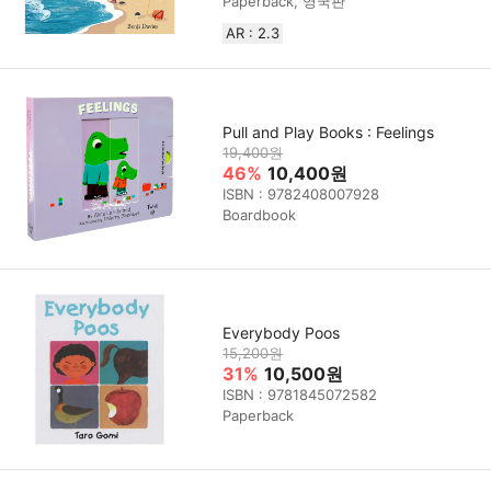
Paperback, 영국판
AR : 2.3
Pull and Play Books : Feelings
19,400원
46%
10,400원
ISBN : 9782408007928
Boardbook
Everybody Poos
15,200원
31%
10,500원
ISBN : 9781845072582
Paperback