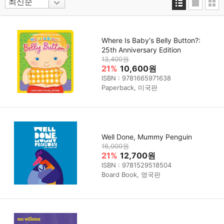
Where Is Baby's Belly Button?:
25th Anniversary Edition
13,400원
21%
10,600원
ISBN : 9781665971638
Paperback, 미국판
Well Done, Mummy Penguin
16,000원
21%
12,700원
ISBN : 9781529518504
Board Book, 영국판