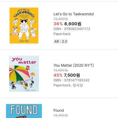
Let's Go to Taekwondo!
13,400원
36%
8,600원
ISBN : 9780823451173
Paperback
AR : 2.0
You Matter [2020 NYT]
13,600원
45%
7,500원
ISBN : 9781471195242
Paperback, 영국판
Found
13,400원