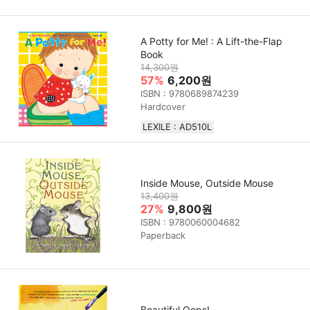
A Potty for Me! : A Lift-the-Flap
Book
14,300원
57%
6,200원
ISBN : 9780689874239
Hardcover
LEXILE : AD510L
Inside Mouse, Outside Mouse
13,400원
27%
9,800원
ISBN : 9780060004682
Paperback
Beautiful Oops!