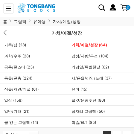
0
홈
그림책
유아용
가치/예절/성장
가치/예절/성장
가족/집
(28)
가치/예절/성장
(64)
과학/우주
(28)
감정/사랑/우정
(104)
공룡/몬스터
(23)
기념일/특별한날
(62)
동물/곤충
(224)
시/운율/라임/노래
(37)
식물/자연/계절
(61)
유머
(15)
일상
(158)
탈것/운송수단
(80)
일반/기타
(21)
잠자리 그림책
(50)
글 없는 그림책
(14)
학습/ELT
(85)