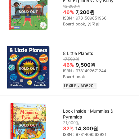
First Explorers : My Body
13,300원
46%
7,200원
ISBN : 9781509851966
Board book, 영국판
8 Little Planets
17,500원
46%
9,500원
ISBN : 9781492671244
Board book
LEXILE : AD520L
Look Inside : Mummies &
Pyramids
21,000원
32%
14,300원
ISBN : 9781409563921