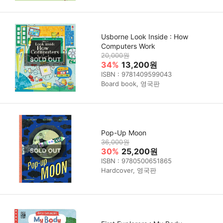
Usborne Look Inside : How
Computers Work
20,000원
34%
13,200원
ISBN : 9781409599043
Board book, 영국판
Pop-Up Moon
36,000원
30%
25,200원
ISBN : 9780500651865
Hardcover, 영국판