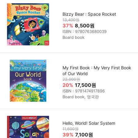
Bizzy Bear : Space Rocket
13,400원
37%
8,500원
ISBN : 9780763680039
Board book
My First Book : My Very First Book
of Our World
22,000원
20%
17,500원
ISBN : 9781474917896
Board book, 영국판
Hello, World! Solar System
11,600원
39%
7,100원