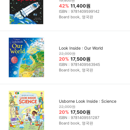
19,800원
42%
11,400원
ISBN : 9781409599142
Board book, 영국판
Look Inside : Our World
22,000원
20%
17,500원
ISBN : 9781409563945
Board book, 영국판
Usborne Look Inside : Science
22,000원
20%
17,500원
ISBN : 9781409551287
Board book, 영국판