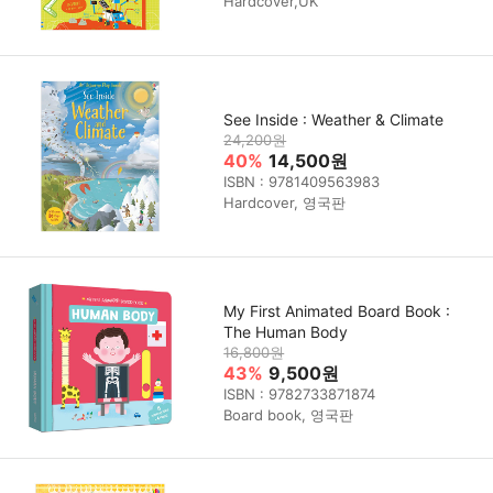
Hardcover,UK
See Inside : Weather & Climate
24,200원
40%
14,500원
ISBN : 9781409563983
Hardcover, 영국판
My First Animated Board Book :
The Human Body
16,800원
43%
9,500원
ISBN : 9782733871874
Board book, 영국판