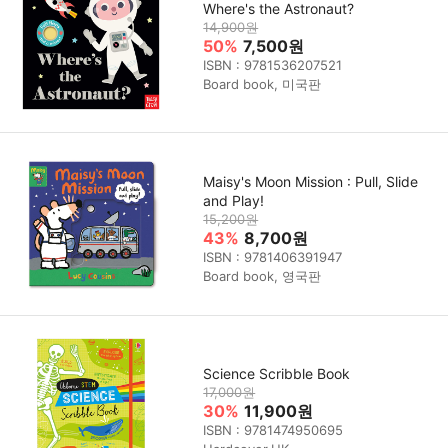
Where's the Astronaut?
14,900원
50%
7,500원
ISBN : 9781536207521
Board book, 미국판
Maisy's Moon Mission : Pull, Slide
and Play!
15,200원
43%
8,700원
ISBN : 9781406391947
Board book, 영국판
Science Scribble Book
17,000원
30%
11,900원
ISBN : 9781474950695