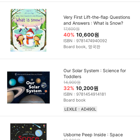
Very First Lift-the-flap Questions
and Answers : What is Snow?
17,600원
40%
10,600원
ISBN : 9781474940092
Board book, 영국판
Our Solar System : Science for
Toddlers
14,900원
32%
10,200원
ISBN : 9781454914181
Board book
LEXILE : AD490L
Usborne Peep Inside : Space