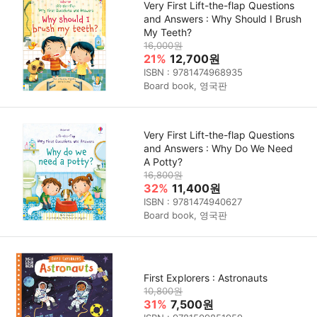
Very First Lift-the-flap Questions
and Answers : Why Should I Brush
My Teeth?
16,000원
21%
12,700원
ISBN : 9781474968935
Board book, 영국판
Very First Lift-the-flap Questions
and Answers : Why Do We Need
A Potty?
16,800원
32%
11,400원
ISBN : 9781474940627
Board book, 영국판
First Explorers : Astronauts
10,800원
31%
7,500원