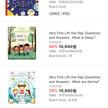
ISBN : 9780553521030
Board book
LEXILE : 470L
Very First Lift-the-flap Questions
and Answers : What is Sleep?
17,600원
40%
10,600원
ISBN : 9781474940108
Board book, UK
Very First Lift-the-flap Questions
and Answers : What are Germs?
17,600원
39%
10,800원
ISBN : 9781474924245
Board book, 영국판