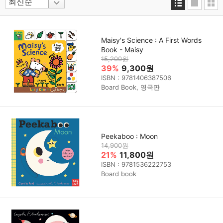
Maisy's Science : A First Words
Book - Maisy
15,200원
39%
9,300원
ISBN : 9781406387506
Board Book, 영국판
Peekaboo : Moon
14,900원
21%
11,800원
ISBN : 9781536222753
Board book