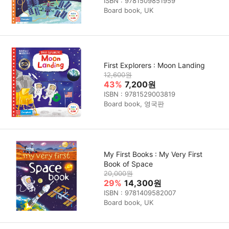
ISBN : 9781509851959
Board book, UK
First Explorers : Moon Landing
12,600원
43%
7,200원
ISBN : 9781529003819
Board book, 영국판
My First Books : My Very First
Book of Space
20,000원
29%
14,300원
ISBN : 9781409582007
Board book, UK