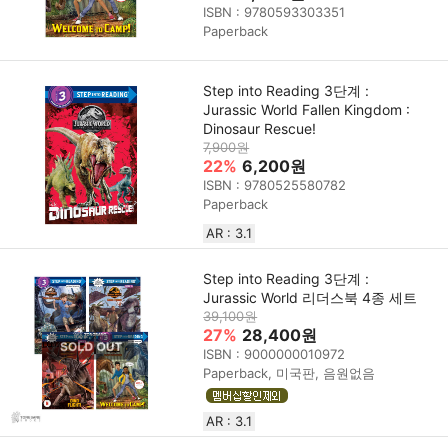
ISBN : 9780593303351
Paperback
Step into Reading 3단계 :
Jurassic World Fallen Kingdom :
Dinosaur Rescue!
7,900원
22%
6,200원
ISBN : 9780525580782
Paperback
AR : 3.1
Step into Reading 3단계 :
Jurassic World 리더스북 4종 세트
39,100원
27%
28,400원
ISBN : 9000000010972
Paperback, 미국판, 음원없음
AR : 3.1