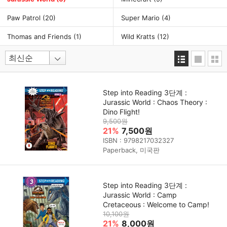
Paw Patrol
(20)
Super Mario
(4)
Thomas and Friends
(1)
Wild Kratts
(12)
Step into Reading 3단계 :
Jurassic World : Chaos Theory :
Dino Flight!
9,500원
21%
7,500원
ISBN : 9798217032327
Paperback, 미국판
Step into Reading 3단계 :
Jurassic World : Camp
Cretaceous : Welcome to Camp!
10,100원
21%
8,000원