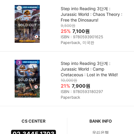
Step into Reading 3단계 :
Jurassic World : Chaos Theory :
Free the Dinosaurs!
9,500원
25%
7,100원
ISBN : 9780593901625
Paperback, 미국판
Step into Reading 3단계 :
Jurassic World : Camp
Cretaceous : Lost in the Wild!
10,000원
21%
7,900원
ISBN : 9780593180297
Paperback
CS CENTER
BANK INFO
우리은행