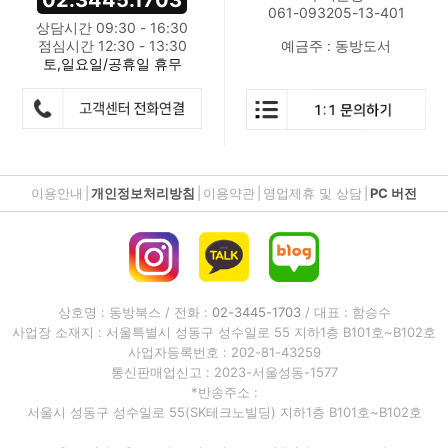
02.3445.1703
061-093205-13-401
상담시간 09:30 - 16:30
점심시간 12:30 - 13:30
예금주 : 동방도서
토,일요일/공휴일 휴무
이용안내
|
개인정보처리방침
|
이용약관
|
영업제휴 및 상담
|
PC 버전
상호명 : 동방북스 / 전화 :
02-3445-1703
/ 대표 : 함승수
사업장 소재지 : 서울특별시 성동구 성수일로 55 지하1층 B101호~B102호
사업자등록번호 : 202-81-43259
통신판매업신고 : 2023-서울성동-1577
*반송주소 :
서울시 성동구 성수일로 55(SK테크노빌딩) 지하1층 B101호~B102호