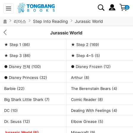
0
홈
리더스
Step Into Reading
Jurassic World
Jurassic World
★ Step 1
(86)
★ Step 2
(169)
★ Step 3
(86)
★ Step 4~5
(5)
● Disney 전체
(100)
● Disney Frozen
(12)
● Disney Princess
(32)
Arthur
(8)
Barbie
(22)
The Berenstain Bears
(4)
Big Shark Little Shark
(7)
Comic Reader
(8)
DC
(10)
Dealing With Feelings
(4)
Dr. Seuss
(12)
Elbow Grease
(5)
Jurassic World
(6)
Minecraft
(9)