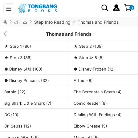
0
홈
리더스
Step Into Reading
Thomas and Friends
Thomas and Friends
★ Step 1
(86)
★ Step 2
(169)
★ Step 3
(86)
★ Step 4~5
(5)
● Disney 전체
(100)
● Disney Frozen
(12)
● Disney Princess
(32)
Arthur
(8)
Barbie
(22)
The Berenstain Bears
(4)
Big Shark Little Shark
(7)
Comic Reader
(8)
DC
(10)
Dealing With Feelings
(4)
Dr. Seuss
(12)
Elbow Grease
(5)
Jurassic World
(6)
Minecraft
(9)