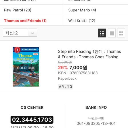
Paw Patrol
(20)
Super Mario
(4)
Thomas and Friends
(1)
Wild Kratts
(12)
Step into Reading 1단계 : Thomas
& Friends : Thomas Goes Fishing
9,500원
26%
7,000원
ISBN : 9780375831188
Paperback
AR : 1.0
CS CENTER
BANK INFO
우리은행
02.3445.1703
061-093205-13-401
상담시간 09:30 - 16:30