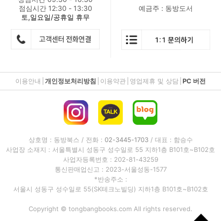
점심시간 12:30 - 13:30
예금주 : 동방도서
토,일요일/공휴일 휴무
이용안내
|
개인정보처리방침
|
이용약관
|
영업제휴 및 상담
|
PC 버전
상호명 : 동방북스 / 전화 :
02-3445-1703
/ 대표 : 함승수
사업장 소재지 : 서울특별시 성동구 성수일로 55 지하1층 B101호~B102호
사업자등록번호 : 202-81-43259
통신판매업신고 : 2023-서울성동-1577
*반송주소 :
서울시 성동구 성수일로 55(SK테크노빌딩) 지하1층 B101호~B102호
Copyright © tongbangbooks.com All rights reserved.