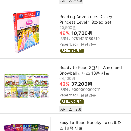
AR : 2.9-3.6
Reading Adventures Disney
Princess Level 1 Boxed Set
20,900원
49%
10,700원
ISBN : 9781423169819
Paperback, 음원없음
Ready to Read 2단계 : Annie and
Snowball 리더스 13종 세트
64,100원
42%
37,200원
ISBN : 9000000000211
Paperback, 음원없음
AR : 2.1-2.8
Easy-to-Read Spooky Tales 리더
스 10종 세트