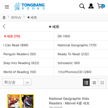
0
홈
리더스
★세트
★세트
★세트
(70)
DK
(165)
I Can Read
(899)
National Geographic
(170)
Penguin Readers
(92)
Ready To Read
(232)
Step Into Reading
(622)
Scholastic
(90)
World of Reading
(50)
기타/Phonics/CD
(280)
National Geographic Kids
Readers : Marvel 4종 세트
36,200원