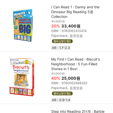
I Can Read 1 : Danny and the
Dinosaur Big Reading 5종
Collection
41,900원
20%
33,400원
ISBN : 9780062410474
Paperback, 음원없음
AR : 1.7-2.3
My First I Can Read : Biscuit's
Neighborhood : 5 Fun-Filled
Stories in 1 Box!
41,900원
40%
25,000원
ISBN : 9780062688262
Paperback, 음원없음
AR : 0.9-1.4
Step into Reading 2단계 : Barbie