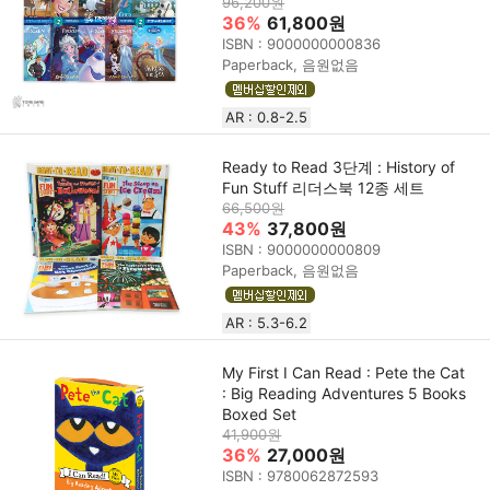
96,200원
36%
61,800원
ISBN : 9000000000836
Paperback, 음원없음
AR : 0.8-2.5
Ready to Read 3단계 : History of
Fun Stuff 리더스북 12종 세트
66,500원
43%
37,800원
ISBN : 9000000000809
Paperback, 음원없음
AR : 5.3-6.2
My First I Can Read : Pete the Cat
: Big Reading Adventures 5 Books
Boxed Set
41,900원
36%
27,000원
ISBN : 9780062872593