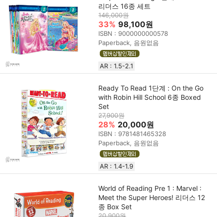
리더스 16종 세트
146,000원
33%
98,100원
ISBN : 9000000000578
Paperback, 음원없음
AR : 1.5-2.1
Ready To Read 1단계 : On the Go
with Robin Hill School 6종 Boxed
Set
27,900원
28%
20,000원
ISBN : 9781481465328
Paperback, 음원없음
AR : 1.4-1.9
World of Reading Pre 1 : Marvel :
Meet the Super Heroes! 리더스 12
종 Box Set
20,900원