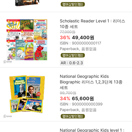
Scholastic Reader Level 1 : 리더스
10종 세트
77,000원
36%
49,400원
ISBN : 9000000000117
Paperback, 음원없음
AR : 0.6-2.3
National Geographic Kids
Biographic 리더스 1,2,3단계 13종
세트
99,700원
34%
65,600원
ISBN : 9000000000399
Paperback, 음원없음
National Geographic Kids level 1 :