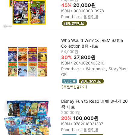
45%
20,000원
ISBN : 9000000010978
Paperback, 음원없음
Who Would Win? :XTREM Battle
Collection 8종 세트
54,000원
30%
37,800원
ISBN : 2643026403210
Paperback + Wordbook , StoryPlus
QR
Disney Fun to Read 레벨 3단계 20
종 세트
200,000원
20%
160,000원
ISBN : 9782018031337
Paperback, 음원없음