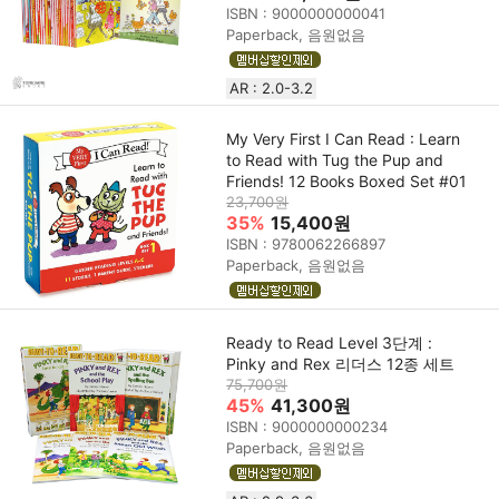
ISBN : 9000000000041
Paperback, 음원없음
AR : 2.0-3.2
My Very First I Can Read : Learn
to Read with Tug the Pup and
Friends! 12 Books Boxed Set #01
23,700원
35%
15,400원
ISBN : 9780062266897
Paperback, 음원없음
Ready to Read Level 3단계 :
Pinky and Rex 리더스 12종 세트
75,700원
45%
41,300원
ISBN : 9000000000234
Paperback, 음원없음