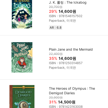
J. K. 롤링 : The Ickabog
20,700원
29%
14,600원
ISBN : 9781546157502
Paperback, 미국판
AR : 6.8
Plain Jane and the Mermaid
22,400원
35%
14,600원
ISBN : 9781250314857
Paperback, 미국판
The Heroes of Olympus : The
Demigod Diaries
20,900원
31%
14,500원
ISBN : 9781423163008