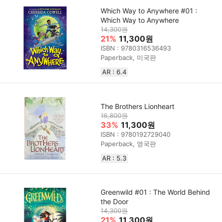
Which Way to Anywhere #01 :
Which Way to Anywhere
14,300원
21%
11,300원
ISBN : 9780316536493
Paperback, 미국판
AR : 6.4
The Brothers Lionheart
16,800원
33%
11,300원
ISBN : 9780192729040
Paperback, 영국판
AR : 5.3
Greenwild #01 : The World Behind
the Door
14,300원
21%
11,300원