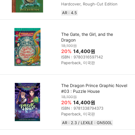
Hardcover, Rough-Cut Edition
AR : 4.5
The Gate, the Girl, and the
Dragon
18,100원
20%
14,400원
ISBN : 9780316597142
Paperback, 미국판
The Dragon Prince Graphic Novel
#03 : Puzzle House
18,100원
20%
14,400원
ISBN : 9781338794373
Paperback, 미국판
AR : 2.3 / LEXILE : GN500L