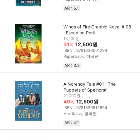
AR : 5.1
Wings of Fire Graphic Novel # 08
: Escaping Peril
18,100원
31%
12,500원
ISBN : 9781339001234
Paperback, 미국판
AR : 3.3
A Norendy Tale #01 : The
Puppets of Spelhorst
21,000원
40%
12,500원
ISBN : 9781529512854
Hardback, 영국판
AR : 4.1