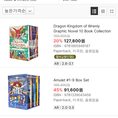
Dragon Kingdom of Wrenly
Graphic Novel 10 Book Collection
159,900원
20%
127,800원
ISBN : 9781665949187
Paperback, 미국판, 음원없음
AR : 2.6-3.1
Amulet #1-9 Box Set
166,400원
45%
91,600원
ISBN : 9781339043456
Paperback, 미국판, 음원없음
AR : 2.0-3.5