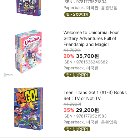
ISBN : 9781779521804
Paperback, 미국판, 음원없음
Welcome to Unicornia: Four
Glittery Adventures Full of
Friendship and Magic!
44,700원
20%
35,700원
ISBN : 9781536249682
Paperback, 미국판
Teen Titans Go! 1 (#1-3) Books
Set : TV or Not TV
44,900원
35%
29,200원
ISBN : 9781779521583
Paperback, 미국판, 음원없음