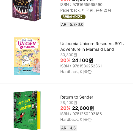
ISBN : 9781665965590
Paperback, 미국판, 음원없음
AR : 5.3-6.0
Unicornia Unicorn Rescuers #01 :
Adventure in Mermaid Land
30,300원
20%
24,100원
ISBN : 9781536252361
Hardback, 미국판
Return to Sender
28,400원
20%
22,600원
ISBN : 9781250292186
Hardback, 미국판
AR : 4.6