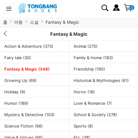
0
홈
아동
소설
Fantasy & Magic
Fantasy & Magic
Action & Adventure
(373)
Animal
(275)
Fairy tale
(30)
Family & Home
(183)
Fantasy & Magic
(348)
Friendship
(195)
Growing Up
(69)
Historical & Mythologies
(61)
Holiday
(9)
Horror
(18)
Humor
(189)
Love & Romance
(7)
Mystery & Detective
(103)
School & Society
(278)
Science Fiction
(66)
Sports
(8)
Value & Virtues
(66)
Etc.
(38)