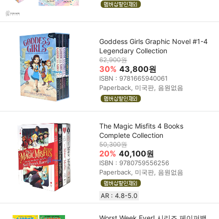
Goddess Girls Graphic Novel #1-4
Legendary Collection
62,900원
30%
43,800원
ISBN : 9781665940061
Paperback, 미국판, 음원없음
The Magic Misfits 4 Books
Complete Collection
50,300원
20%
40,100원
ISBN : 9780759556256
Paperback, 미국판, 음원없음
AR : 4.8-5.0
Worst Week Ever! 시리즈 페이퍼백