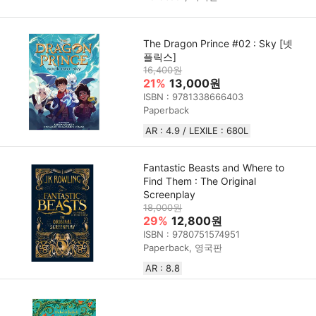
The Dragon Prince #02 : Sky [넷
플릭스]
16,400원
21%
13,000원
ISBN : 9781338666403
Paperback
AR : 4.9 / LEXILE : 680L
Fantastic Beasts and Where to
Find Them : The Original
Screenplay
18,000원
29%
12,800원
ISBN : 9780751574951
Paperback, 영국판
AR : 8.8