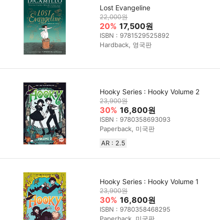
Lost Evangeline
22,000원
20%
17,500원
ISBN : 9781529525892
Hardback, 영국판
Hooky Series : Hooky Volume 2
23,900원
30%
16,800원
ISBN : 9780358693093
Paperback, 미국판
AR : 2.5
Hooky Series : Hooky Volume 1
23,900원
30%
16,800원
ISBN : 9780358468295
Paperback, 미국판