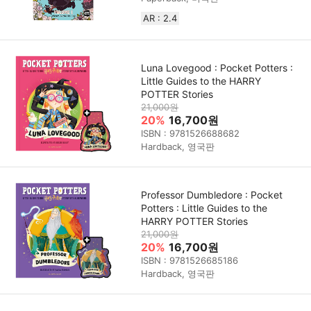
AR : 2.4
Luna Lovegood : Pocket Potters :
Little Guides to the HARRY
POTTER Stories
21,000원
20%
16,700원
ISBN : 9781526688682
Hardback, 영국판
Professor Dumbledore : Pocket
Potters : Little Guides to the
HARRY POTTER Stories
21,000원
20%
16,700원
ISBN : 9781526685186
Hardback, 영국판