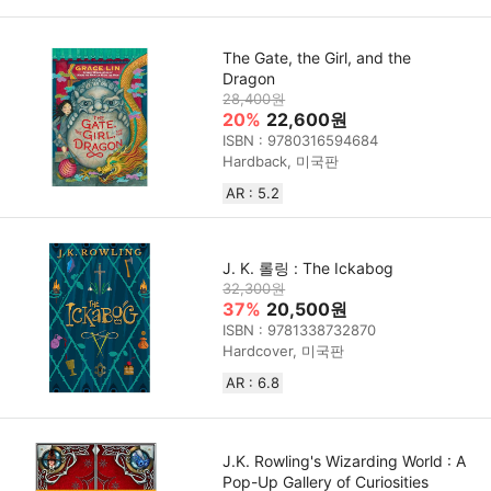
The Gate, the Girl, and the
Dragon
28,400원
20%
22,600원
ISBN : 9780316594684
Hardback, 미국판
AR : 5.2
J. K. 롤링 : The Ickabog
32,300원
37%
20,500원
ISBN : 9781338732870
Hardcover, 미국판
AR : 6.8
J.K. Rowling's Wizarding World : A
Pop-Up Gallery of Curiosities