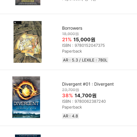
Borrowers
18,900원
21%
15,000원
ISBN : 9780152047375
Paperback
AR : 5.3 / LEXILE : 780L
Divergent #01 : Divergent
23,700원
38%
14,700원
ISBN : 9780062387240
Paperback
AR : 4.8