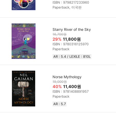
ISBN : 9798217233960
Paperback, 미국판
Starry River of the Sky
16,700원
29%
11,800원
ISBN : 9780316125970
Paperback
AR : 5.4 / LEXILE : 810L
Norse Mythology
19,000원
40%
11,400원
ISBN : 9781408891957
Paperback
AR : 5.7