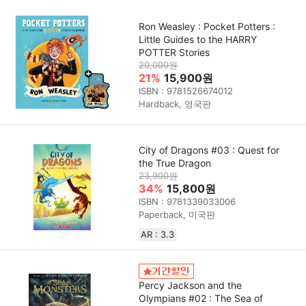
Ron Weasley : Pocket Potters :
Little Guides to the HARRY
POTTER Stories
20,000원
21%
15,900원
ISBN : 9781526674012
Hardback, 영국판
City of Dragons #03 : Quest for
the True Dragon
23,900원
34%
15,800원
ISBN : 9781339033006
Paperback, 미국판
AR : 3.3
Percy Jackson and the
Olympians #02 : The Sea of