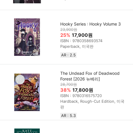
Hooky Series : Hooky Volume 3
23,900원
25%
17,900원
ISBN : 9780358693574
Paperback, 미국판
AR : 2.5
The Undead Fox of Deadwood
Forest [2026 뉴베리]
28,700원
38%
17,800원
ISBN : 9780316575720
Hardback, Rough-Cut Edition, 미국
판
AR : 5.3