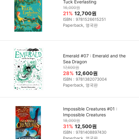
Tuck Everlasting
16,000원
21%
12,700원
ISBN : 9781526615251
Paperback, 영국판
Emerald #07 : Emerald and the
Sea Dragon
17,600원
28%
12,600원
ISBN : 9781382073004
Paperback, 영국판
Impossible Creatures #01 :
Impossible Creatures
18,000원
31%
12,500원
ISBN : 9781408897430
Paperback, 영국판