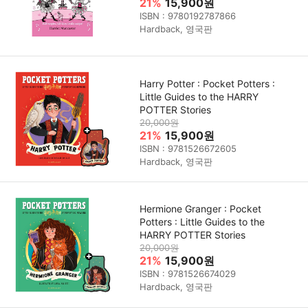
21%
15,900원
ISBN : 9780192787866
Hardback, 영국판
Harry Potter : Pocket Potters :
Little Guides to the HARRY
POTTER Stories
20,000원
21%
15,900원
ISBN : 9781526672605
Hardback, 영국판
Hermione Granger : Pocket
Potters : Little Guides to the
HARRY POTTER Stories
20,000원
21%
15,900원
ISBN : 9781526674029
Hardback, 영국판