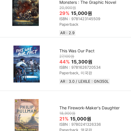
Monsters : The Graphic Novel
20,900원
29%
15,000원
ISBN : 9781423145509
Paperback
AR : 2.9
This Was Our Pact
27,100원
44%
15,300원
ISBN : 9781626720534
Paperback, 미국판
AR : 3.0 / LEXILE : GN350L
The Firework-Maker's Daughter
18,900원
21%
15,000원
ISBN : 9780241326336
Paperback, 영국판