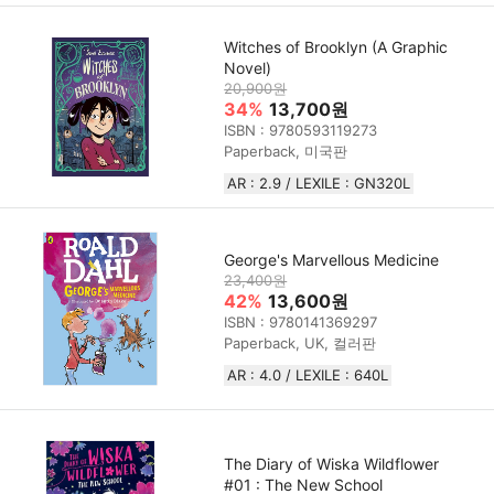
Witches of Brooklyn (A Graphic
Novel)
20,900원
34%
13,700원
ISBN : 9780593119273
Paperback, 미국판
AR : 2.9 / LEXILE : GN320L
George's Marvellous Medicine
23,400원
42%
13,600원
ISBN : 9780141369297
Paperback, UK, 컬러판
AR : 4.0 / LEXILE : 640L
The Diary of Wiska Wildflower
#01 : The New School