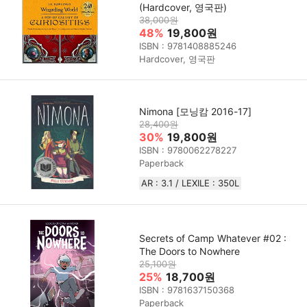
(Hardcover, 영국판)
38,000원
48%
19,800원
ISBN : 9781408885246
Hardcover, 영국판
Nimona [모닝캄 2016-17]
28,400원
30%
19,800원
ISBN : 9780062278227
Paperback
AR : 3.1 / LEXILE : 350L
Secrets of Camp Whatever #02 :
The Doors to Nowhere
25,100원
25%
18,700원
ISBN : 9781637150368
Paperback