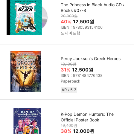
The Princess in Black Audio CD :
Books #07-8
20,900원
40%
12,500원
ISBN : 9780593154106
도서미포함
Percy Jackson's Greek Heroes
18,100원
31%
12,500원
ISBN : 9781484776438
Paperback
AR : 5.3
K-Pop Demon Hunters: The
Official Poster Book
19,400원
38%
12,000원