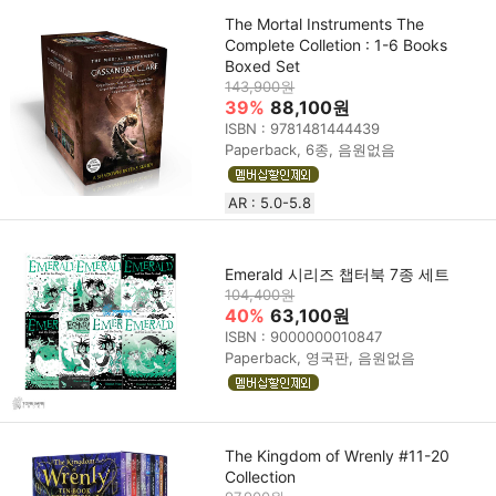
The Mortal Instruments The
Complete Colletion : 1-6 Books
Boxed Set
143,900원
39%
88,100원
ISBN : 9781481444439
Paperback, 6종, 음원없음
AR : 5.0-5.8
Emerald 시리즈 챕터북 7종 세트
104,400원
40%
63,100원
ISBN : 9000000010847
Paperback, 영국판, 음원없음
The Kingdom of Wrenly #11-20
Collection