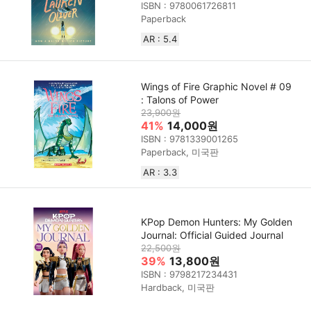
ISBN : 9780061726811
Paperback
AR : 5.4
Wings of Fire Graphic Novel # 09
: Talons of Power
23,900원
41%
14,000원
ISBN : 9781339001265
Paperback, 미국판
AR : 3.3
KPop Demon Hunters: My Golden
Journal: Official Guided Journal
22,500원
39%
13,800원
ISBN : 9798217234431
Hardback, 미국판