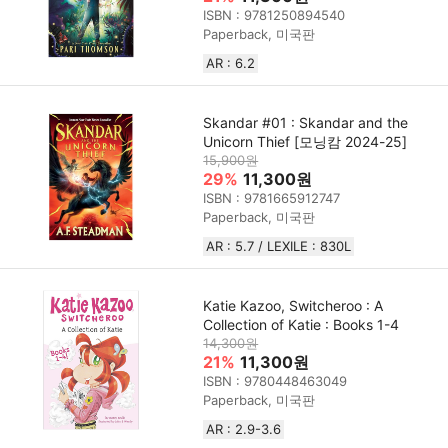
ISBN : 9781250894540
Paperback, 미국판
AR : 6.2
Skandar #01 : Skandar and the
Unicorn Thief [모닝캄 2024-25]
15,900원
29%
11,300원
ISBN : 9781665912747
Paperback, 미국판
AR : 5.7 / LEXILE : 830L
Katie Kazoo, Switcheroo : A
Collection of Katie : Books 1-4
14,300원
21%
11,300원
ISBN : 9780448463049
Paperback, 미국판
AR : 2.9-3.6