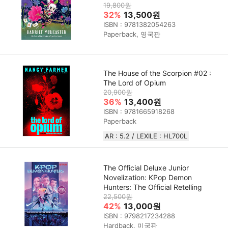
19,800원
32%
13,500원
ISBN : 9781382054263
Paperback, 영국판
The House of the Scorpion #02 :
The Lord of Opium
20,900원
36%
13,400원
ISBN : 9781665918268
Paperback
AR : 5.2 / LEXILE : HL700L
The Official Deluxe Junior
Novelization: KPop Demon
Hunters: The Official Retelling
22,500원
42%
13,000원
ISBN : 9798217234288
Hardback, 미국판