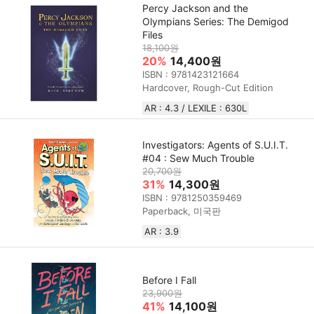
Percy Jackson and the
Olympians Series: The Demigod
Files
18,100원
20%
14,400원
ISBN : 9781423121664
Hardcover, Rough-Cut Edition
AR : 4.3 / LEXILE : 630L
Investigators: Agents of S.U.I.T.
#04 : Sew Much Trouble
20,700원
31%
14,300원
ISBN : 9781250359469
Paperback, 미국판
AR : 3.9
Before I Fall
23,900원
41%
14,100원