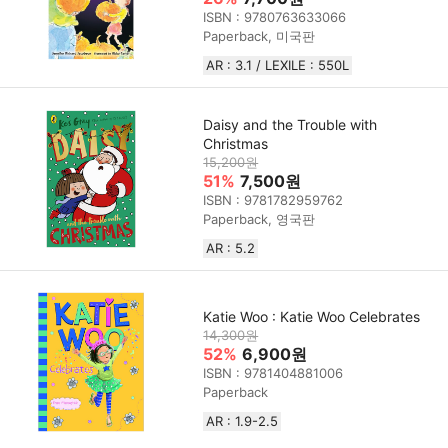
ISBN : 9780763633066
Paperback, 미국판
AR : 3.1 / LEXILE : 550L
Daisy and the Trouble with
Christmas
15,200원
51%
7,500원
ISBN : 9781782959762
Paperback, 영국판
AR : 5.2
Katie Woo : Katie Woo Celebrates
14,300원
52%
6,900원
ISBN : 9781404881006
Paperback
AR : 1.9-2.5