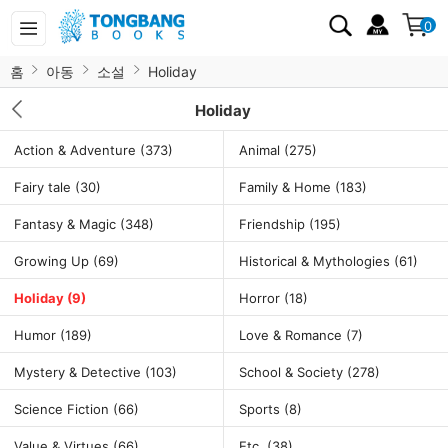
0
홈
아동
소설
Holiday
Holiday
Action & Adventure
(373)
Animal
(275)
Fairy tale
(30)
Family & Home
(183)
Fantasy & Magic
(348)
Friendship
(195)
Growing Up
(69)
Historical & Mythologies
(61)
Holiday
(9)
Horror
(18)
Humor
(189)
Love & Romance
(7)
Mystery & Detective
(103)
School & Society
(278)
Science Fiction
(66)
Sports
(8)
Value & Virtues
(66)
Etc.
(38)