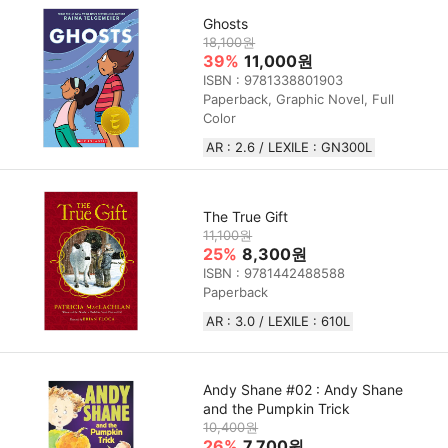
Ghosts
18,100원
39%
11,000원
ISBN : 9781338801903
Paperback, Graphic Novel, Full
Color
AR : 2.6 / LEXILE : GN300L
The True Gift
11,100원
25%
8,300원
ISBN : 9781442488588
Paperback
AR : 3.0 / LEXILE : 610L
Andy Shane #02 : Andy Shane
and the Pumpkin Trick
10,400원
26%
7,700원