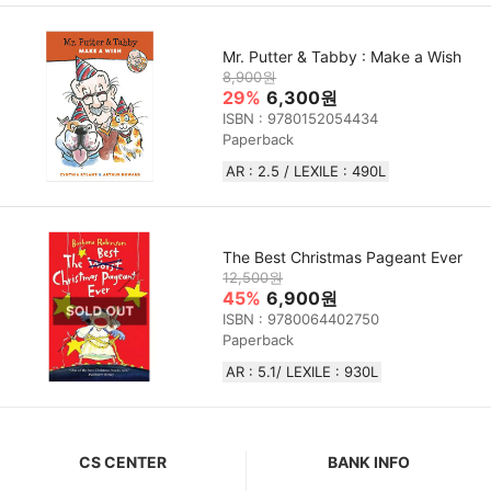
Mr. Putter & Tabby : Make a Wish
8,900원
29%
6,300원
ISBN : 9780152054434
Paperback
AR : 2.5 / LEXILE : 490L
The Best Christmas Pageant Ever
12,500원
45%
6,900원
ISBN : 9780064402750
Paperback
AR : 5.1/ LEXILE : 930L
CS CENTER
BANK INFO