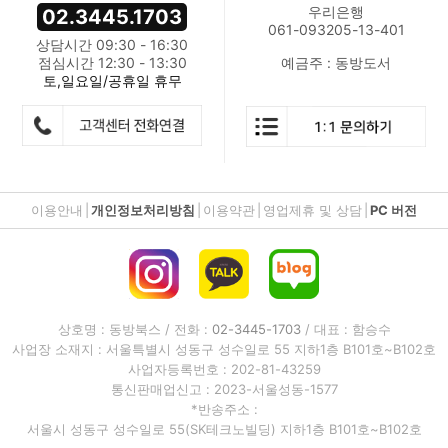
우리은행
02.3445.1703
061-093205-13-401
상담시간 09:30 - 16:30
점심시간 12:30 - 13:30
예금주 : 동방도서
토,일요일/공휴일 휴무
이용안내
|
개인정보처리방침
|
이용약관
|
영업제휴 및 상담
|
PC 버전
상호명 : 동방북스 / 전화 :
02-3445-1703
/ 대표 : 함승수
사업장 소재지 : 서울특별시 성동구 성수일로 55 지하1층 B101호~B102호
사업자등록번호 : 202-81-43259
통신판매업신고 : 2023-서울성동-1577
*반송주소 :
서울시 성동구 성수일로 55(SK테크노빌딩) 지하1층 B101호~B102호