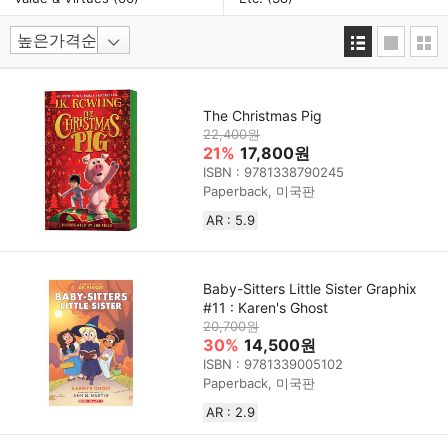
The Christmas Pig
22,400원
21%
17,800원
ISBN : 9781338790245
Paperback, 미국판
AR : 5.9
Baby-Sitters Little Sister Graphix
#11 : Karen's Ghost
20,700원
30%
14,500원
ISBN : 9781339005102
Paperback, 미국판
AR : 2.9