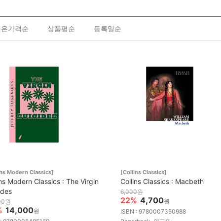
높은가격순
상품평순
등록일순
ins Modern Classics]
[Collins Classics]
ins Modern Classics : The Virgin
Collins Classics : Macbeth
ides
6,000원
22%
4,700
원
00원
%
14,000
원
ISBN : 9780007350988