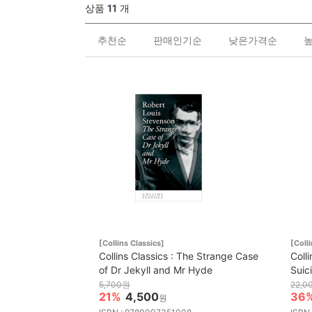
상품
11
개
추천순
판매인기순
낮은가격순
[Collins Classics]
[Coll
Collins Classics : The Strange Case
Coll
of Dr Jekyll and Mr Hyde
Suic
5,700원
22,0
21%
4,500
36
원