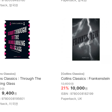
 : 9780008485160
Paperback, 영국판
rback, 영국판
ins Classics]
[Collins Classics]
ins Classics : Through The
Collins Classics : Frankenstein
ing Glass
12,600원
21%
10,000
원
00원
%
9,400
원
ISBN : 9780008182199
 : 9780008195601
Paperback, UK
rback, 미국판