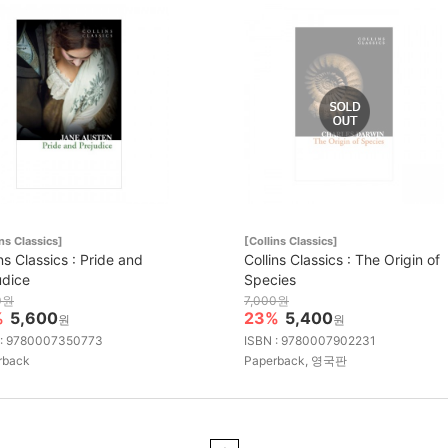
ins Classics]
[Collins Classics]
ins Classics : Pride and
Collins Classics : The Origin of
udice
Species
0원
7,000원
%
5,600
23%
5,400
원
원
 : 9780007350773
ISBN : 9780007902231
rback
Paperback, 영국판