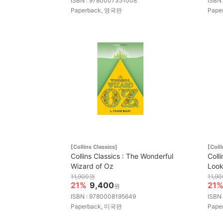
ISBN : 9780007351008
ISBN
Paperback, 영국판
Pape
[Collins Classics]
[Coll
Collins Classics : The Wonderful
Coll
Wizard of Oz
Look
11,900원
11,9
21%
9,400
21
원
ISBN : 9780008195649
ISBN
Paperback, 미국판
Pape