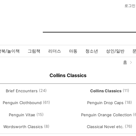
로그인
작북/놀이책
그림책
리더스
아동
청소년
성인/일반
홈
Collins Classics
(24)
(11)
Brief Encounters
Collins Classics
(61)
(18)
Penguin Clothbound
Penguin Drop Caps
(15)
(
Penguin Vitae
Penguin Orange Collection
(8)
(76)
Wordsworth Classics
Classical Novel etc.