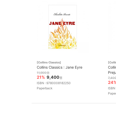
[Collins Classics]
[Coll
Collins Classics : Jane Eyre
Coll
Prej
11,900원
21%
9,400
원
7,40
24
ISBN : 9780008182250
Paperback
ISBN
Pape