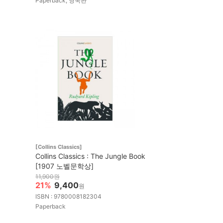
Paperback, 영국판
[Collins Classics]
Collins Classics : The Jungle Book
[1907 노벨문학상]
11,900원
21%
9,400
원
ISBN : 9780008182304
Paperback