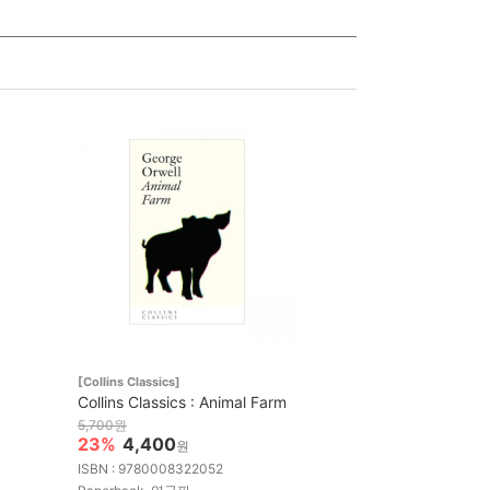
[Collins Classics]
Collins Classics : Animal Farm
5,700원
23%
4,400
원
ISBN : 9780008322052