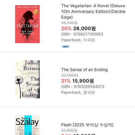
The Vegetarian: A Novel (Deluxe
10th Anniversary Edition)(Deckle
Edge)
35,100원
20%
28,000원
ISBN : 9798217199983
Paperback, 미국판
The Sense of an Ending
20,000원
21%
15,900원
ISBN : 9780099564973
Paperback, 영국판
Flesh [2025 부커상 수상작]
21,000원