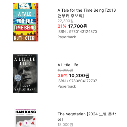
A Tale for the Time Being [2013
맨부커 후보작]
22,300원
21%
17,700원
ISBN : 9780143124870
Paperback
A Little Life
16,800원
39%
10,200원
ISBN : 9780804172707
Paperback
The Vegetarian [2024 노벨 문학
상]
18,000원