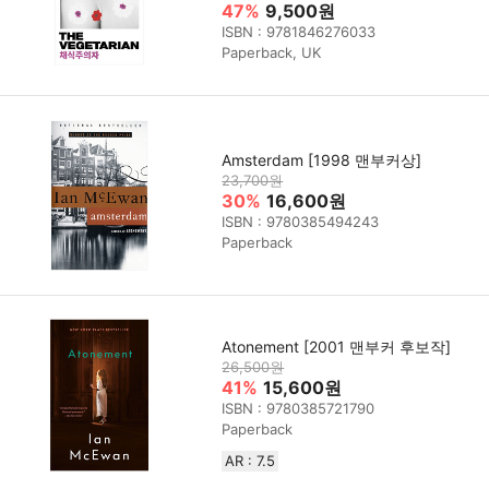
47%
9,500원
ISBN : 9781846276033
Paperback, UK
Amsterdam [1998 맨부커상]
23,700원
30%
16,600원
ISBN : 9780385494243
Paperback
Atonement [2001 맨부커 후보작]
26,500원
41%
15,600원
ISBN : 9780385721790
Paperback
AR : 7.5