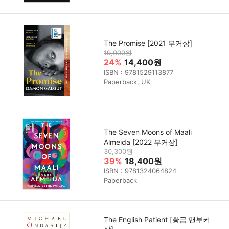
The Promise [2021 부커상]
19,000원
24%
14,400원
ISBN : 9781529113877
Paperback, UK
The Seven Moons of Maali
Almeida [2022 부커상]
30,300원
39%
18,400원
ISBN : 9781324064824
Paperback
The English Patient [황금 맨부커