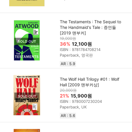
The Testaments : The Sequel to
The Handmaid's Tale : 증언들
[2019 맨부커]
19,000원
36%
12,100원
ISBN : 9781784708214
Paperback, 영국판
AR : 5.9
The Wolf Hall Trilogy #01 : Wolf
Hall [2009 맨부커상]
20,000원
21%
15,900원
ISBN : 9780007230204
Paperback, UK
AR : 5.6