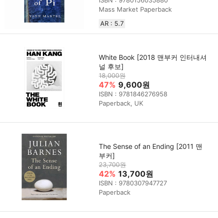
ISBN : 9780156035880
Mass Market Paperback
AR : 5.7
White Book [2018 맨부커 인터내셔
널 후보]
18,000원
47%
9,600원
ISBN : 9781846276958
Paperback, UK
The Sense of an Ending [2011 맨
부커]
23,700원
42%
13,700원
ISBN : 9780307947727
Paperback