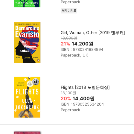
Paperback
AR : 5.9
Girl, Woman, Other [2019 맨부커]
18,000원
21%
14,200원
ISBN : 9780241984994
Paperback, UK
Flights [2018 노벨문학상]
18,100원
20%
14,400원
ISBN : 9780525534204
Paperback