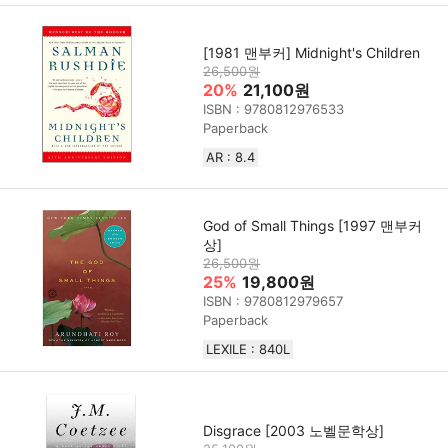
[1981 맨부커] Midnight's Children
26,500원
20%
21,100원
ISBN : 9780812976533
Paperback
AR : 8.4
God of Small Things [1997 맨부커
상]
26,500원
25%
19,800원
ISBN : 9780812979657
Paperback
LEXILE : 840L
Disgrace [2003 노벨문학상]