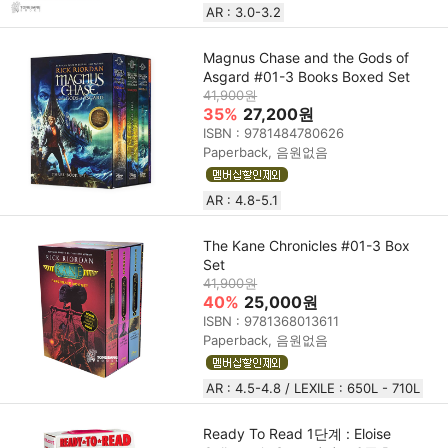
AR : 3.0-3.2
Magnus Chase and the Gods of
Asgard #01-3 Books Boxed Set
41,900원
35%
27,200원
ISBN : 9781484780626
Paperback, 음원없음
AR : 4.8-5.1
The Kane Chronicles #01-3 Box
Set
41,900원
40%
25,000원
ISBN : 9781368013611
Paperback, 음원없음
AR : 4.5-4.8 / LEXILE : 650L - 710L
Ready To Read 1단계 : Eloise