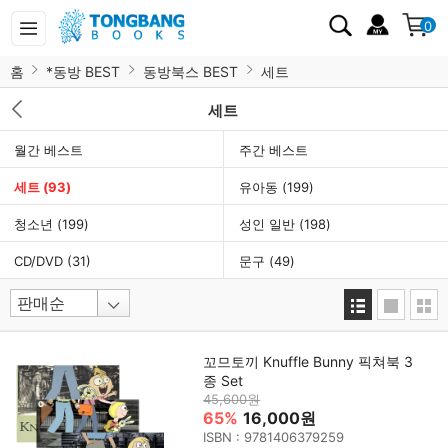
0
홈
*동방 BEST
동방북스 BEST
세트
세트
월간 베스트
주간 베스트
세트
(93)
유아동
(199)
청소년
(199)
성인 일반
(198)
CD/DVD
(31)
문구
(49)
꼬므토끼 Knuffle Bunny 픽쳐북 3
종 Set
45,600원
65%
16,000원
ISBN : 9781406379259