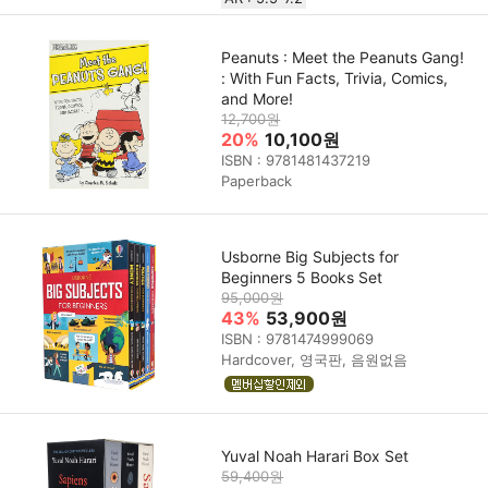
Peanuts : Meet the Peanuts Gang!
: With Fun Facts, Trivia, Comics,
and More!
12,700원
20%
10,100원
ISBN : 9781481437219
Paperback
Usborne Big Subjects for
Beginners 5 Books Set
95,000원
43%
53,900원
ISBN : 9781474999069
Hardcover, 영국판, 음원없음
Yuval Noah Harari Box Set
59,400원