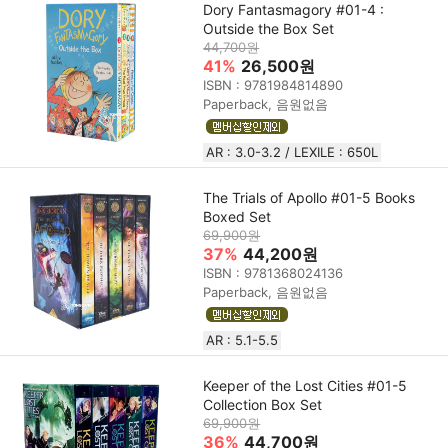
Dory Fantasmagory #01-4 :
Outside the Box Set
44,700원
41%
26,500원
ISBN : 9781984814890
Paperback, 음원없음
AR : 3.0-3.2 / LEXILE : 650L
The Trials of Apollo #01-5 Books
Boxed Set
69,900원
37%
44,200원
ISBN : 9781368024136
Paperback, 음원없음
AR : 5.1-5.5
Keeper of the Lost Cities #01-5
Collection Box Set
69,900원
36%
44,700원