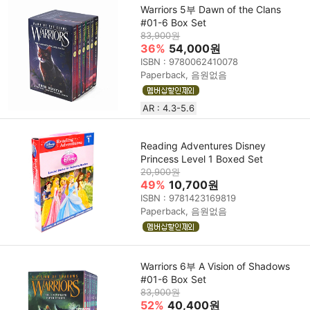
Warriors 5부 Dawn of the Clans
#01-6 Box Set
83,900원
36%
54,000원
ISBN : 9780062410078
Paperback, 음원없음
AR : 4.3-5.6
Reading Adventures Disney
Princess Level 1 Boxed Set
20,900원
49%
10,700원
ISBN : 9781423169819
Paperback, 음원없음
Warriors 6부 A Vision of Shadows
#01-6 Box Set
83,900원
52%
40,400원