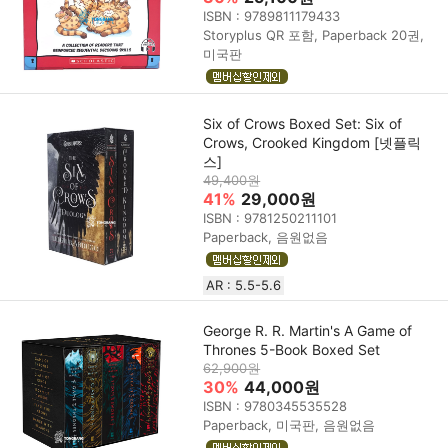
ISBN : 9789811179433
Storyplus QR 포함, Paperback 20권,
미국판
Six of Crows Boxed Set: Six of
Crows, Crooked Kingdom [넷플릭
스]
49,400원
41%
29,000원
ISBN : 9781250211101
Paperback, 음원없음
AR : 5.5-5.6
George R. R. Martin's A Game of
Thrones 5-Book Boxed Set
62,900원
30%
44,000원
ISBN : 9780345535528
Paperback, 미국판, 음원없음