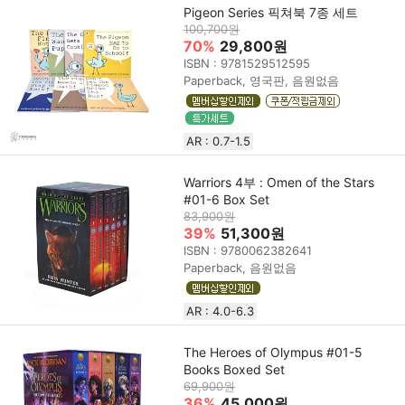
Pigeon Series 픽쳐북 7종 세트
100,700원
70%
29,800원
ISBN : 9781529512595
Paperback, 영국판, 음원없음
AR : 0.7-1.5
Warriors 4부 : Omen of the Stars
#01-6 Box Set
83,900원
39%
51,300원
ISBN : 9780062382641
Paperback, 음원없음
AR : 4.0-6.3
The Heroes of Olympus #01-5
Books Boxed Set
69,900원
36%
45,000원