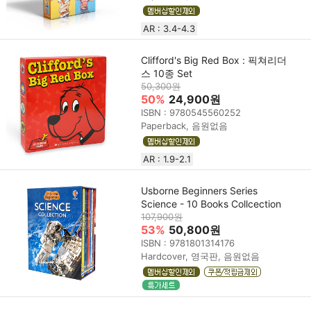
AR : 3.4-4.3
Clifford's Big Red Box : 픽쳐리더
스 10종 Set
50,300원
50%
24,900원
ISBN : 9780545560252
Paperback, 음원없음
AR : 1.9-2.1
Usborne Beginners Series
Science - 10 Books Collcection
107,900원
53%
50,800원
ISBN : 9781801314176
Hardcover, 영국판, 음원없음