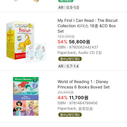
AR : 0.5-1.0
My First I Can Read : The Biscuit
Collection 리더스 18종 &CD Box
Set
123,100원
54%
56,800원
ISBN : 9780062442437
Paperback, Audio CD 2장
AR : 0.7-1.4
World of Reading 1 : Disney
Princess 6 Books Boxed Set
20,900원
44%
11,700원
ISBN : 9781484799406
Paperback, 음원없음