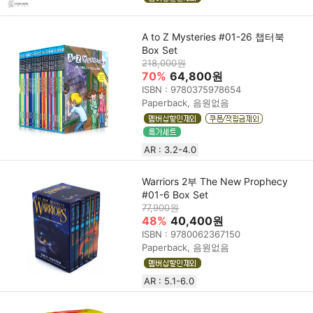
A to Z Mysteries #01-26 챕터북
Box Set
218,000원
70%
64,800원
ISBN : 9780375978654
Paperback, 음원없음
AR : 3.2-4.0
Warriors 2부 The New Prophecy
#01-6 Box Set
77,900원
48%
40,400원
ISBN : 9780062367150
Paperback, 음원없음
AR : 5.1-6.0