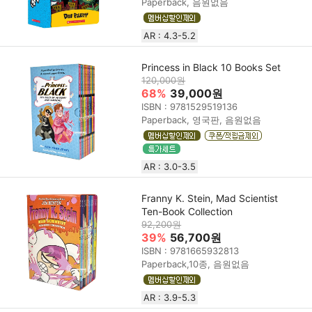
Paperback, 음원없음
AR : 4.3-5.2
Princess in Black 10 Books Set
120,000원
68%
39,000원
ISBN : 9781529519136
Paperback, 영국판, 음원없음
AR : 3.0-3.5
Franny K. Stein, Mad Scientist
Ten-Book Collection
92,200원
39%
56,700원
ISBN : 9781665932813
Paperback,10종, 음원없음
AR : 3.9-5.3