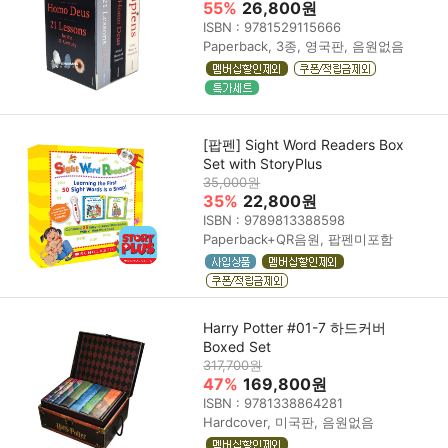
55%
26,800원
ISBN : 9781529115666
Paperback, 3종, 영국판, 음원없음
[팝펜] Sight Word Readers Box
Set with StoryPlus
35,000원
35%
22,800원
ISBN : 9789813388598
Paperback+QR음원, 팝펜미포함
Harry Potter #01-7 하드커버
Boxed Set
317,700원
47%
169,800원
ISBN : 9781338864281
Hardcover, 미국판, 음원없음