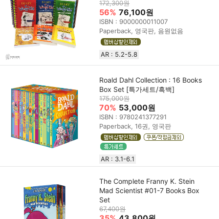
172,300원
56%
76,100원
ISBN : 9000000011007
Paperback, 영국판, 음원없음
AR : 5.2-5.8
Roald Dahl Collection : 16 Books
Box Set [특가세트/흑백]
175,000원
70%
53,000원
ISBN : 9780241377291
Paperback, 16권, 영국판
AR : 3.1-6.1
The Complete Franny K. Stein
Mad Scientist #01-7 Books Box
Set
67,400원
35%
43,800원