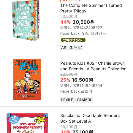
The Complete Summer I Turned
Pretty Trilogy
53,900원
44%
30,500원
ISBN : 9781442498327
Paperback, 3종, 음원없음
AR : 3.9-4.1
Peanuts Kids #02 : Charlie Brown
and Friends : A Peanuts Collection
22,000원
25%
16,500원
ISBN : 9781449449704
Paperback,풀컬러
LEXILE : GN460L
Scholastic Decodable Readers
Box Set Level A
35,900원
30%
25,100원