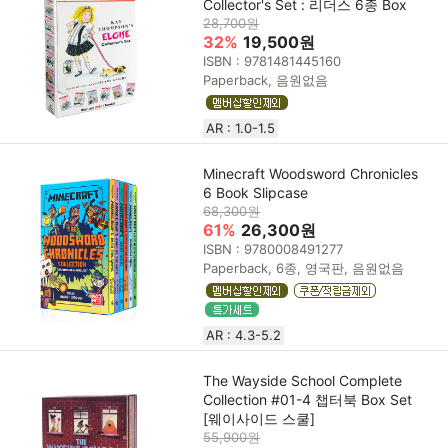
Collector's Set : 리더스 6종 Box
28,700원
32%
19,500원
ISBN : 9781481445160
Paperback, 음원없음
AR : 1.0-1.5
Minecraft Woodsword Chronicles
6 Book Slipcase
68,300원
61%
26,300원
ISBN : 9780008491277
Paperback, 6종, 영국판, 음원없음
AR : 4.3-5.2
The Wayside School Complete
Collection #01-4 챕터북 Box Set
[웨이사이드 스쿨]
55,900원