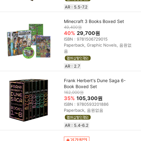
AR : 5.5-7.2
Minecraft 3 Books Boxed Set
49,400원
40%
29,700원
ISBN : 9781506729015
Paperback, Graphic Novels, 음원없
음
AR : 2.7
Frank Herbert's Dune Saga 6-
Book Boxed Set
162,000원
35%
105,300원
ISBN : 9780593201886
Paperback, 음원없음
AR : 5.4-6.2