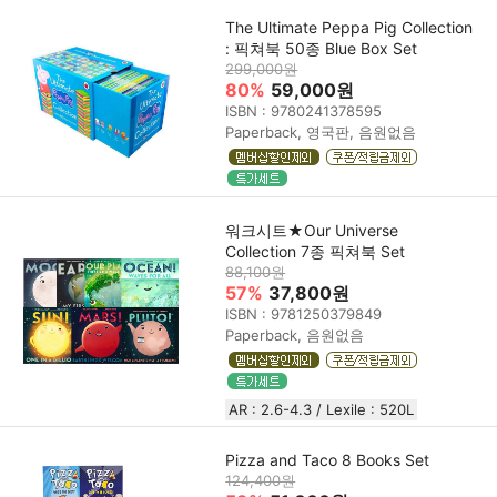
The Ultimate Peppa Pig Collection
: 픽쳐북 50종 Blue Box Set
299,000원
80%
59,000원
ISBN : 9780241378595
Paperback, 영국판, 음원없음
워크시트★Our Universe
Collection 7종 픽쳐북 Set
88,100원
57%
37,800원
ISBN : 9781250379849
Paperback, 음원없음
AR : 2.6-4.3 / Lexile : 520L
Pizza and Taco 8 Books Set
124,400원