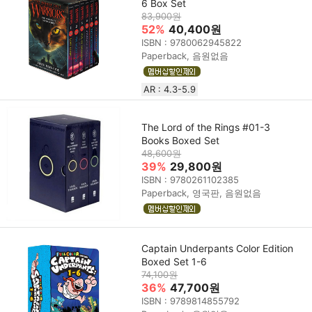
6 Box Set
83,900원
52%
40,400원
ISBN : 9780062945822
Paperback, 음원없음
AR : 4.3-5.9
The Lord of the Rings #01-3
Books Boxed Set
48,600원
39%
29,800원
ISBN : 9780261102385
Paperback, 영국판, 음원없음
Captain Underpants Color Edition
Boxed Set 1-6
74,100원
36%
47,700원
ISBN : 9789814855792