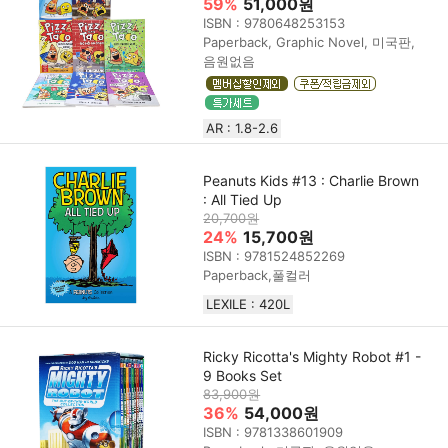
59%
51,000원
ISBN : 9780648253153
Paperback, Graphic Novel, 미국판,
음원없음
AR : 1.8-2.6
Peanuts Kids #13 : Charlie Brown
: All Tied Up
20,700원
24%
15,700원
ISBN : 9781524852269
Paperback,풀컬러
LEXILE : 420L
Ricky Ricotta's Mighty Robot #1 -
9 Books Set
83,900원
36%
54,000원
ISBN : 9781338601909