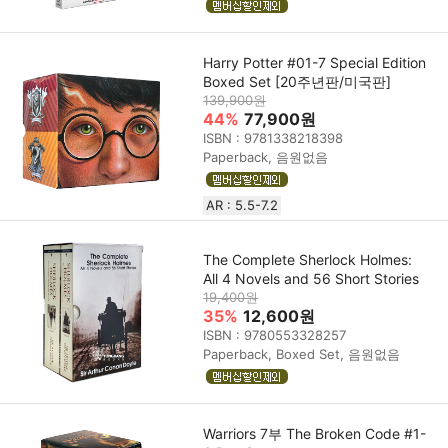
Harry Potter #01-7 Special Edition
Boxed Set [20주년판/미국판]
139,900원
44%
77,900원
ISBN : 9781338218398
Paperback, 음원없음
AR : 5.5-7.2
The Complete Sherlock Holmes:
All 4 Novels and 56 Short Stories
19,400원
35%
12,600원
ISBN : 9780553328257
Paperback, Boxed Set, 음원없음
Warriors 7부 The Broken Code #1-