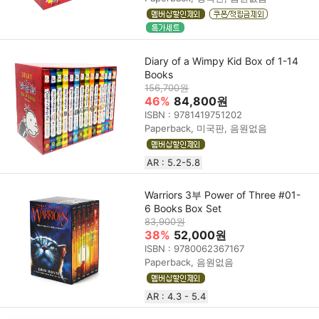
Diary of a Wimpy Kid Box of 1-14
Books
156,700원
46%
84,800원
ISBN : 9781419751202
Paperback, 미국판, 음원없음
AR : 5.2-5.8
Warriors 3부 Power of Three #01-
6 Books Box Set
83,900원
38%
52,000원
ISBN : 9780062367167
Paperback, 음원없음
AR : 4.3 - 5.4