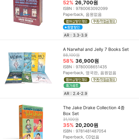
52%
26,700원
ISBN : 9780063092099
Paperback, 음원없음
AR : 3.3-3.9
A Narwhal and Jelly 7 Books Set
88,100원
58%
36,900원
ISBN : 9780008651435
Paperback, 영국판, 음원없음
AR : 2.4-2.9
The Jake Drake Collection 4종
Box Set
31,100원
35%
20,200원
ISBN : 9781481487054
Paperback, CD없음