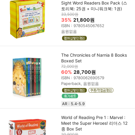
Sight Word Readers Box Pack (스
토리북: 25권 + 미니워크북: 1권)
33,500원
35%
21,800원
ISBN : 9780545067652
음원없음
The Chronicles of Narnia 8 Books
Boxed Set
72,000원
60%
28,700원
ISBN : 9780062690579
Paperback, 음원없음
AR : 5.4-5.9
World of Reading Pre 1 : Marvel :
Meet the Super Heroes! 리더스 12
종 Box Set
20,900원