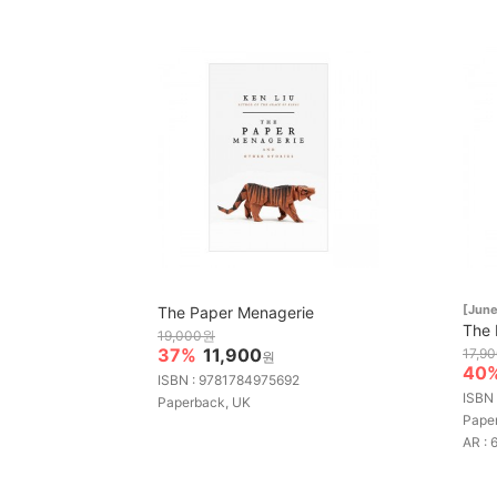
[Jun
The Paper Menagerie
The 
19,000원
37%
11,900
17,9
원
40
ISBN : 9781784975692
ISBN
Paperback, UK
Pape
AR : 