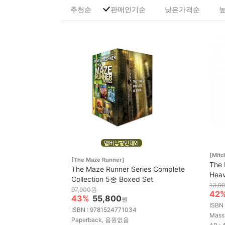
추천순
판매인기순
낮은가격순
[Mit
[The Maze Runner]
The 
The Maze Runner Series Complete
Hea
Collection 5종 Boxed Set
13,9
97,900원
42
43%
55,800
원
ISBN
ISBN : 9781524771034
Mass
Paperback, 음원없음