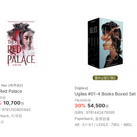
e Hur (허주은)]
[Uglies]
Red Palace
Uglies #01-4 Books Boxed Set
00원
78,300원
%
10,700
원
30%
54,500
원
 : 9781250800640
ISBN : 9781442479395
rback, 미국판
Paperback, 음원없음
6.0
AR : 5.1-6.1 / LEXILE : 790L - 880L