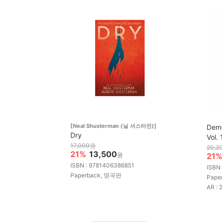
[Neal Shusterman (닐 셔스터먼)]
Demo
Dry
Vol
17,000원
20,3
21%
13,500
원
21
ISBN : 9781406386851
ISBN
Paperback, 영국판
Pape
AR : 