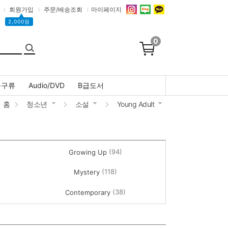
회원가입
주문/배송조회
마이페이지
▲
2,000점
0
문구류
Audio/DVD
B급도서
홈
청소년
소설
Young Adult
(94)
Growing Up
(118)
Mystery
(38)
Contemporary