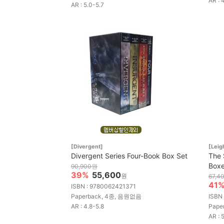
AR : 
AR : 5.0-5.7
[Divergent]
[Leig
Divergent Series Four-Book Box Set
The 
Box
90,900원
39%
55,600
원
67,4
41
ISBN : 9780062421371
Paperback, 4종, 음원없음
ISBN
AR : 4.8-5.8
Pape
AR : 