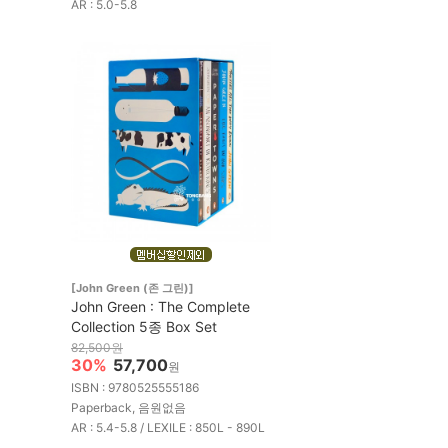
AR : 5.0-5.8
[John Green (존 그린)]
John Green : The Complete
Collection 5종 Box Set
82,500원
30%
57,700
원
ISBN : 9780525555186
Paperback, 음원없음
AR : 5.4-5.8 / LEXILE : 850L - 890L