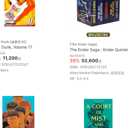
m Dunk [슬램덩크]]
[The Ender Saga]
 Dunk, Volume 17
The Ender Saga : Ender Quinte
00원
82,400원
%
11,200
원
35%
53,600
원
 : 9781421533247
ISBN : 9781250773135
rback
Mass Market Paperback, 음원없음
AR : 5.5-6.3