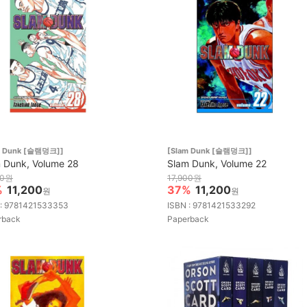
m Dunk [슬램덩크]]
[Slam Dunk [슬램덩크]]
 Dunk, Volume 28
Slam Dunk, Volume 22
00원
17,900원
%
11,200
37%
11,200
원
원
 : 9781421533353
ISBN : 9781421533292
rback
Paperback