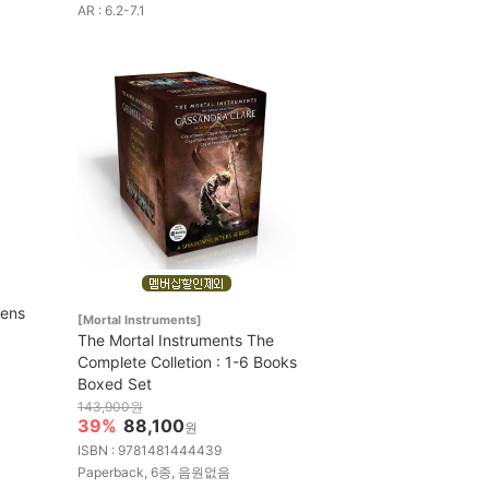
AR : 6.2-7.1
eens
[Mortal Instruments]
The Mortal Instruments The
Complete Colletion : 1-6 Books
Boxed Set
143,900원
39%
88,100
원
ISBN : 9781481444439
Paperback, 6종, 음원없음