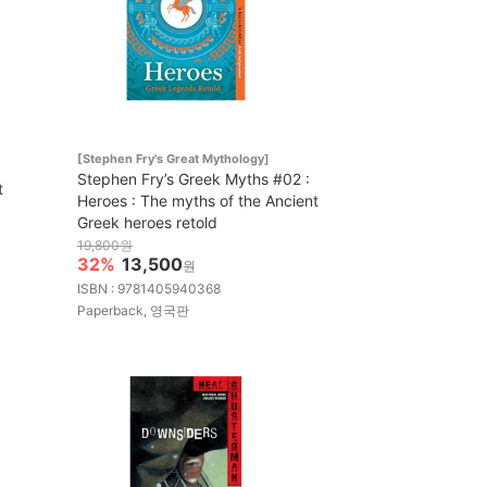
[Stephen Fry's Great Mythology]
Stephen Fry’s Greek Myths #02 :
t
Heroes : The myths of the Ancient
Greek heroes retold
19,800원
32%
13,500
원
ISBN : 9781405940368
Paperback, 영국판