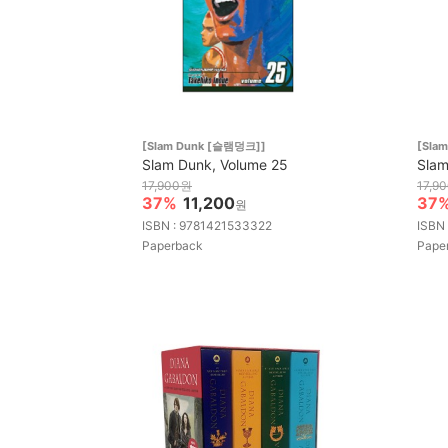
[Slam Dunk [슬램덩크]]
[Sla
Slam Dunk, Volume 25
Slam
17,900원
17,9
37%
11,200
37
원
ISBN : 9781421533322
ISBN
Paperback
Pape