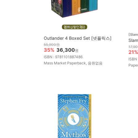
[Sla
Outlander 4 Boxed Set [넷플릭스]
Slam
55,900원
17,9
35%
36,300
원
21
ISBN : 9781101887486
ISBN
Mass Market Paperback, 음원없음
Pape