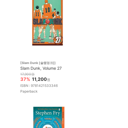
[Slam Dunk [슬램덩크]]
Slam Dunk, Volume 27
17,900원
37%
11,200
원
ISBN : 9781421533346
Paperback