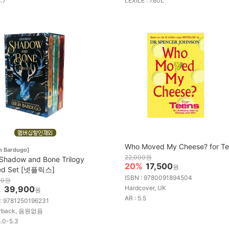
4.7
LEXILE : 780L
Who Moved My Cheese? for T
h Bardugo]
22,000원
Shadow and Bone Trilogy
20%
17,500
원
ed Set [넷플릭스]
ISBN : 9780091894504
00원
%
39,900
Hardcover, UK
원
AR : 5.5
 : 9781250196231
rback, 음원없음
5.0-5.3