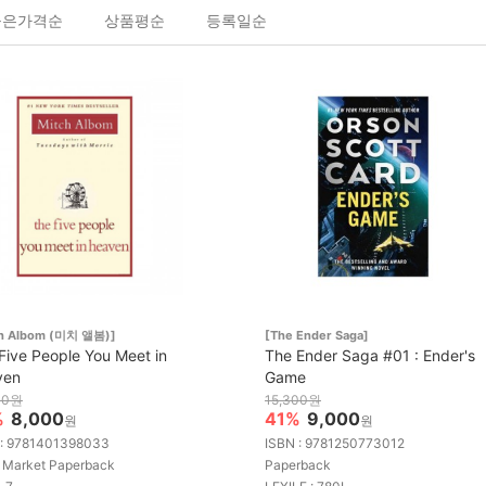
높은가격순
상품평순
등록일순
ch Albom (미치 앨봄)]
[The Ender Saga]
Five People You Meet in
The Ender Saga #01 : Ender's
ven
Game
00원
15,300원
%
8,000
41%
9,000
원
원
 : 9781401398033
ISBN : 9781250773012
 Market Paperback
Paperback