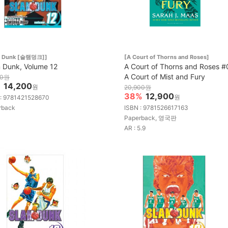
m Dunk [슬램덩크]]
[A Court of Thorns and Roses]
 Dunk, Volume 12
A Court of Thorns and Roses #
A Court of Mist and Fury
00원
%
14,200
원
20,900원
38%
12,900
원
 : 9781421528670
rback
ISBN : 9781526617163
Paperback, 영국판
AR : 5.9