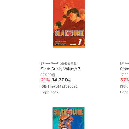
[Slam Dunk [슬램덩크]]
[Sla
Slam Dunk, Volume 7
Slam
17,900원
17,9
21%
14,200
37
원
ISBN : 9781421528625
ISBN
Paperback
Pape