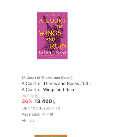
[A Court of Thorns and Roses]
A Court of Thorns and Roses #03 :
A Court of Wings and Ruin
20,900원
36%
13,400
원
ISBN : 9781526617170
Paperback, 영국판
AR : 5.5