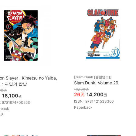
[Slam Dunk [슬램덩크]]
n Slayer : Kimetsu no Yaiba,
Slam Dunk, Volume 29
. 1 : 귀멸의 칼날
19,100원
00원
26%
14,200
%
16,100
원
원
ISBN : 9781421533360
 : 9781974700523
Paperback
rback
2.8