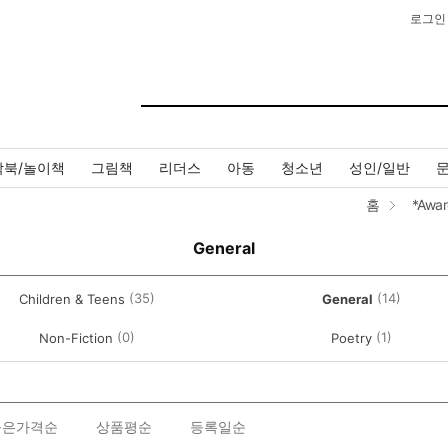
로그인
작북/놀이책
그림책
리더스
아동
청소년
성인/일반
홈
*Awar
General
(35)
(14)
Children & Teens
General
(0)
(1)
Non-Fiction
Poetry
높은가격순
상품평순
등록일순