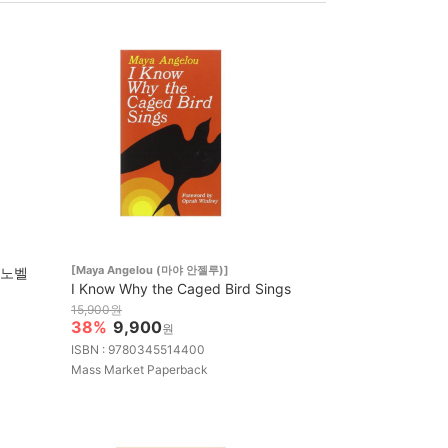
[Maya Angelou (마야 안젤루)]
3 노벨
I Know Why the Caged Bird Sings
15,900원
38%
9,900
원
ISBN : 9780345514400
Mass Market Paperback