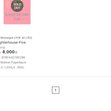
t Vonnegut (커트 보니것)]
ghterhouse-Five
00원
%
8,000
원
 : 9780440180296
 Market Paperback
6.0 / LEXILE : 850L
1