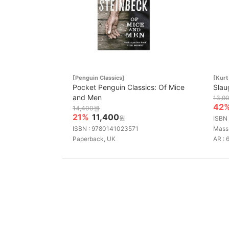
[Penguin Classics]
[Kur
Pocket Penguin Classics: Of Mice
Slau
and Men
13,9
42
14,400원
21%
11,400
원
ISBN
ISBN : 9780141023571
Mass
Paperback, UK
AR : 