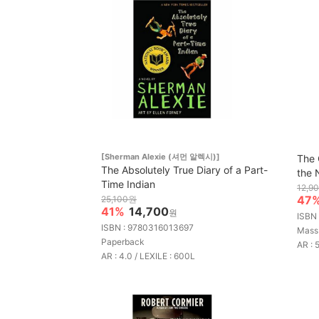
[Sherman Alexie (셔먼 알렉시)]
The 
The Absolutely True Diary of a Part-
the 
Time Indian
12,9
47
25,100원
41%
14,700
원
ISBN
ISBN : 9780316013697
Mass
Paperback
AR : 
AR : 4.0 / LEXILE : 600L