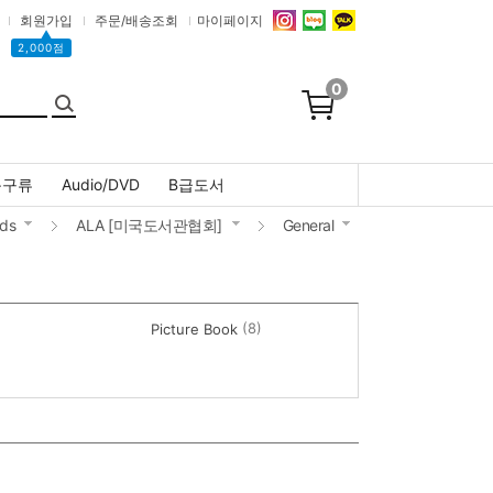
회원가입
주문/배송조회
마이페이지
▲
2,000점
0
문구류
Audio/DVD
B급도서
ds
ALA [미국도서관협회]
General
(8)
Picture Book