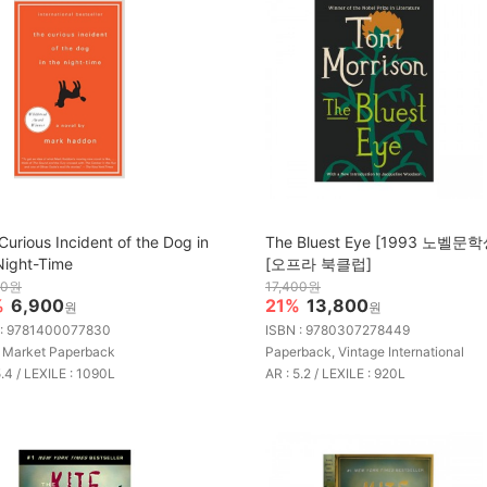
Curious Incident of the Dog in
The Bluest Eye [1993 노벨문학
Night-Time
[오프라 북클럽]
00원
17,400원
%
6,900
21%
13,800
원
원
 : 9781400077830
ISBN : 9780307278449
 Market Paperback
Paperback, Vintage International
5.4 / LEXILE : 1090L
AR : 5.2 / LEXILE : 920L