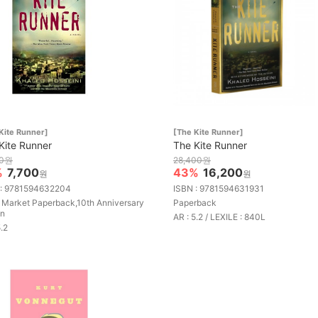
Kite Runner]
[The Kite Runner]
Kite Runner
The Kite Runner
00원
28,400원
%
7,700
43%
16,200
원
원
 : 9781594632204
ISBN : 9781594631931
Market Paperback,10th Anniversary
Paperback
on
AR : 5.2 / LEXILE : 840L
5.2