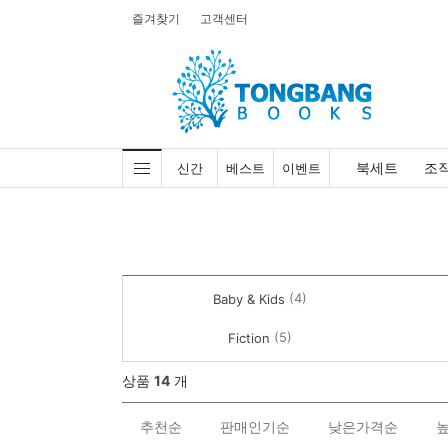
즐겨찾기
고객센터
북세트
조
신간
베스트
이벤트
(4)
Baby & Kids
(5)
Fiction
상품
14
개
추천순
판매인기순
낮은가격순