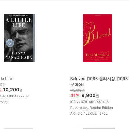
tle Life
Beloved [1988 퓰리처상][199
문학상]
00원
%
10,200
원
16,700원
41%
9,900
원
 : 9780804172707
rback
ISBN : 9781400033416
Paperback, Reprint Edition
AR : 6.0 / LEXILE : 870L