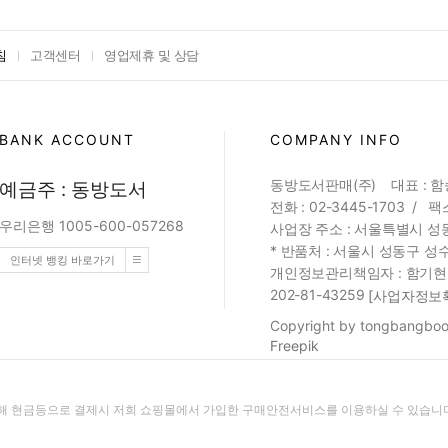
침
고객센터
영업제휴 및 상담
BANK ACCOUNT
COMPANY INFO
동방도서판매(주) 대표 : 
예금주 : 동방도서
전화 : 02-3445-1703 / 팩스
우리은행 1005-600-057268
사업장 주소 : 서울특별시 성동
* 반품처 : 서울시 성동구 성수
인터넷 뱅킹 바로가기
개인정보관리책임자 : 함기현 (web
202-81-43259
[사업자정보
Copyright by tongbangbook
Freepik
 현금등으로 결제시 저희 쇼핑몰에서 가입한 구매안전서비스를 이용하실 수 있습니다