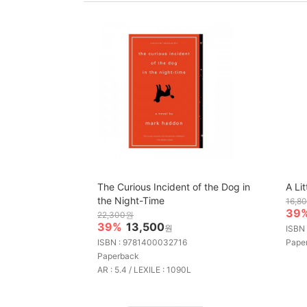
The Curious Incident of the Dog in
A Lit
the Night-Time
16,8
39
22,300원
39%
13,500
원
ISBN
ISBN : 9781400032716
Pape
Paperback
AR : 5.4 / LEXILE : 1090L