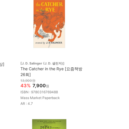
[J. D. Salinger (J. D. 샐린저)]
상]
The Catcher in the Rye [요즘책방
26회]
13,900원
43%
7,900
원
ISBN : 9780316769488
Mass Market Paperback
AR : 4.7