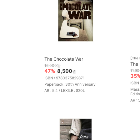
[The 
The Chocolate War
The 
16,000원
47%
8,500
11,9
원
35
ISBN : 9780375829871
ISBN
Paperback, 30th Anniversary
Mass 
AR : 5.4 / LEXILE : 820L
Editi
AR : 