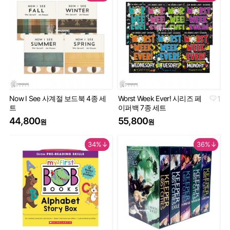
Now I See 사계절 보드북 4종 세
Worst Week Ever! 시리즈 페
1
Geo
트
이퍼백 7종 세트
Th
44,800
55,800
9
원
원
34%↓
36%↓