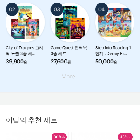
02
03
04
City of Dragons 그래
Game Quest 챕터북
Step into Reading 1
픽 노블 3종 세...
3종 세트
단계 : Disney Pr...
39,900
27,600
50,000
원
원
원
More+
이달의 추천 세트
30%↓
43%↓