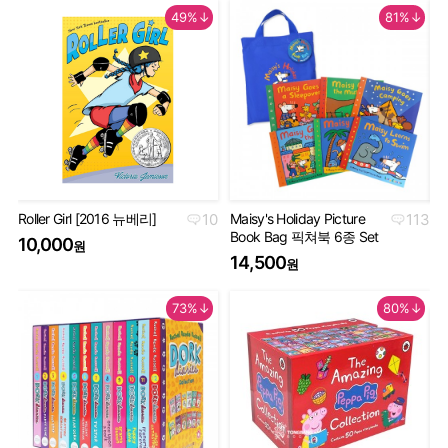
49%↓
81%↓
Roller Girl [2016 뉴베리]
10
Maisy's Holiday Picture
113
Th
Book Bag 픽쳐북 6종 Set
Co
10,000
원
Se
14,500
원
5
73%↓
80%↓