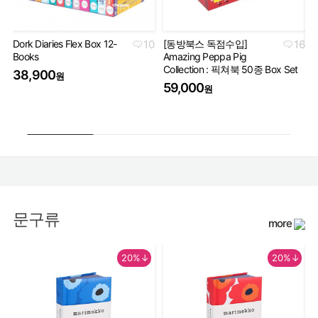
Dork Diaries Flex Box 12-
10
[동방북스 독점수입]
16
Books
Amazing Peppa Pig
Ha
Collection : 픽쳐북 50종 Box Set
Co
38,900
원
세
59,000
원
5
문구류
more
20%↓
20%↓