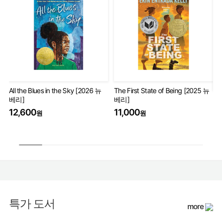
All the Blues in the Sky [2026 뉴
The First State of Being [2025 뉴
베리]
베리]
Th
Wo
12,600
11,000
원
원
17
특가 도서
more