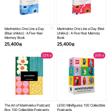
Marimekko One Line a Day
Marimekko One Line a Day (Red
An
(Blue Unikko) : A Five-Year
Unikko) : A Five-Year Memory
Gu
Memory Book
Book
2
25,400
25,400
원
원
22%↓
20%↓
The Art of Marimekko Postcard
LEGO Minifigures: 100 Collectible
Mi
Box: 100 Collectible Postcards
Postcards
De