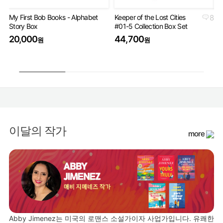
My First Bob Books - Alphabet
Keeper of the Lost Cities
8
Th
Story Box
#01-5 Collection Box Set
Bo
20,000
44,700
4
원
원
이달의 작가
more
Abby Jimenez는 미국의 로맨스 소설가이자 사업가입니다. 유쾌한