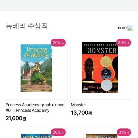
뉴베리 수상작
more
20%↓
39%↓
Princess Academy graphic novel
Monster
Th
#01 : Princess Academy
Bo
13,700
원
20
21,600
원
9
30%↓
31%↓