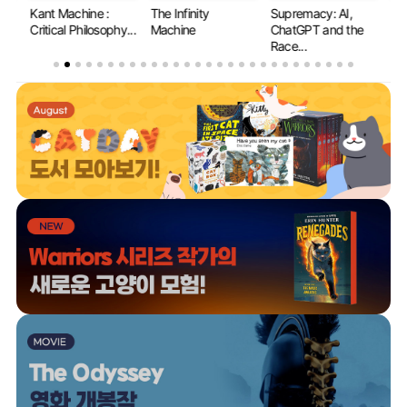
 to
Kant Machine :
The Infinity
Supremacy: AI,
Wh
Critical Philosophy...
Machine
ChatGPT and the
Le
Race...
Mat