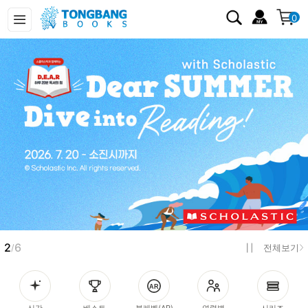
0
2
6
/
전체보기
신간
베스트
북레벨(AR)
연령별
시리즈