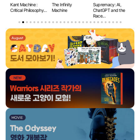
 to
Kant Machine :
The Infinity
Supremacy: AI,
Wh
Critical Philosophy...
Machine
ChatGPT and the
Le
Race...
Mat