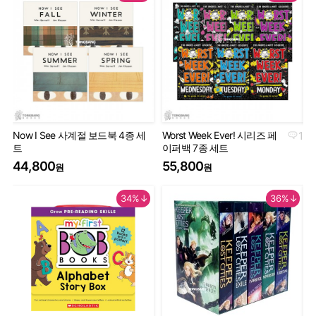
Now I See 사계절 보드북 4종 세
Worst Week Ever! 시리즈 페
1
Geo
트
이퍼백 7종 세트
Th
44,800
55,800
9
원
원
34%↓
36%↓