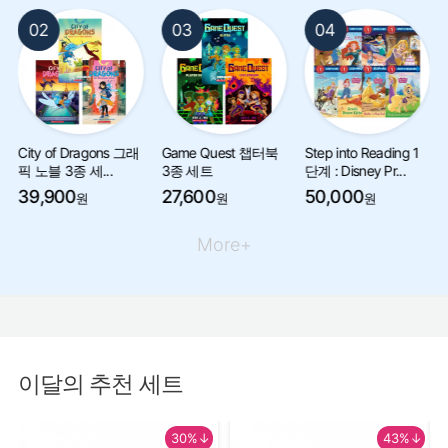
02
03
04
City of Dragons 그래
Game Quest 챕터북
Step into Reading 1
픽 노블 3종 세...
3종 세트
단계 : Disney Pr...
39,900
27,600
50,000
원
원
원
More+
이달의 추천 세트
30%↓
43%↓