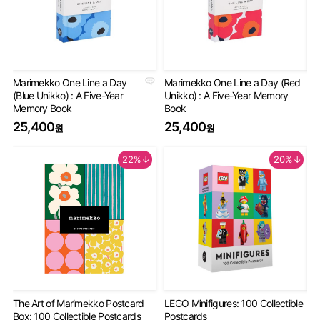
Marimekko One Line a Day
Marimekko One Line a Day (Red
An
(Blue Unikko) : A Five-Year
Unikko) : A Five-Year Memory
Gu
Memory Book
Book
2
25,400
25,400
원
원
22%↓
20%↓
The Art of Marimekko Postcard
LEGO Minifigures: 100 Collectible
Mi
Box: 100 Collectible Postcards
Postcards
De