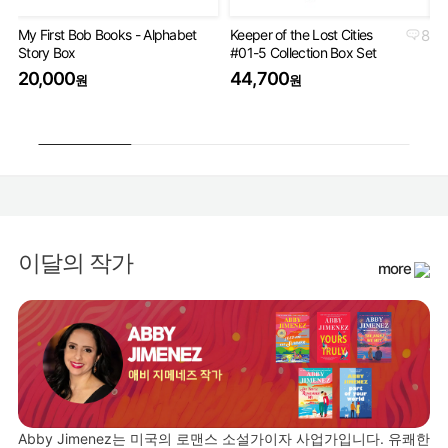
My First Bob Books - Alphabet
Keeper of the Lost Cities
8
Th
Story Box
#01-5 Collection Box Set
Bo
20,000
44,700
4
원
원
이달의 작가
more
Abby Jimenez는 미국의 로맨스 소설가이자 사업가입니다. 유쾌한