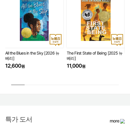
All the Blues in the Sky [2026 뉴
The First State of Being [2025 뉴
베리]
베리]
Th
Wo
12,600
11,000
원
원
17
특가 도서
more