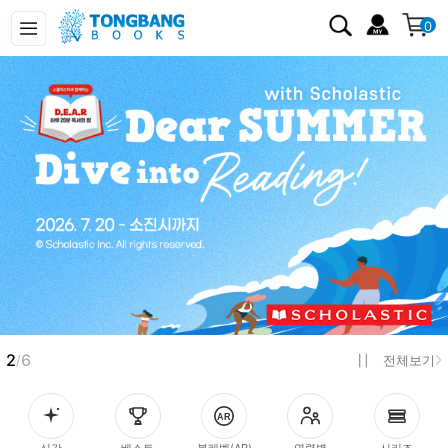
0
2
6
/
전체보기
신간
베스트
북레벨(AR)
연령별
시리즈