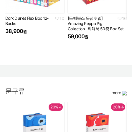
Dork Diaries Flex Box 12-
10
[동방북스 독점수입]
16
Books
Amazing Peppa Pig
Ha
Collection : 픽쳐북 50종 Box Set
Co
38,900
원
세
59,000
원
5
문구류
more
20%↓
20%↓