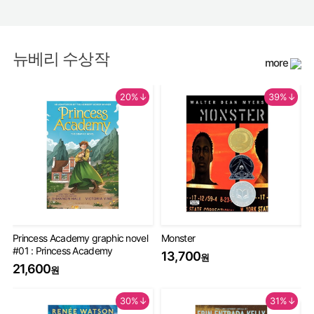
뉴베리 수상작
more
20%↓
39%↓
Princess Academy graphic novel
Monster
Th
#01 : Princess Academy
Bo
13,700
원
20
21,600
원
9
30%↓
31%↓