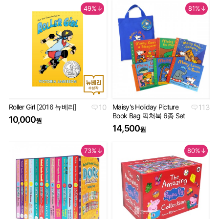
49%↓
81%↓
Roller Girl [2016 뉴베리]
10
Maisy's Holiday Picture
113
Th
Book Bag 픽쳐북 6종 Set
Co
10,000
원
Se
14,500
원
5
73%↓
80%↓