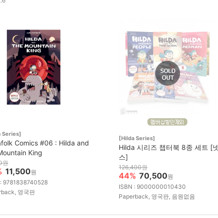
2.6
a Series]
[Hilda Series]
afolk Comics #06 : Hilda and
Hilda 시리즈 챕터북 8종 세트 
Mountain King
스]
00원
126,400원
%
11,500
원
44%
70,500
원
 : 9781838740528
ISBN : 9000000010430
rback, 영국판
Paperback, 영국판, 음원없음