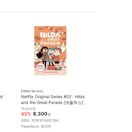
[Hilda Series]
nd
Netflix Original Series #02 : Hilda
and the Great Parade [넷플릭스]
15,200원
45%
8,300
원
ISBN : 9781912497294
Paperback, 영국판