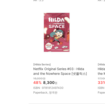
AR : 3.3
AR : 
[Hilda Series]
[Hild
Netflix Original Series #03 : Hilda
Hild
and the Nowhere Space [넷플릭스]
the 
16,000원
17,1
48%
8,300
33
원
ISBN : 9781912497430
ISBN
Paperback, 영국판
Pape