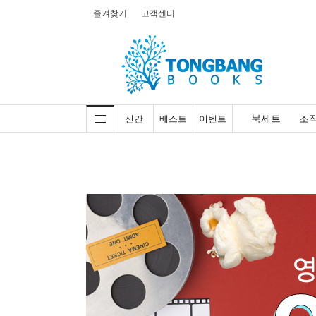
즐겨찾기
고객센터
북세트
조
신간
베스트
이벤트