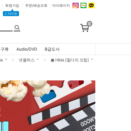
회원가입
주문/배송조회
마이페이지
▲
2,000점
0
문구류
Audio/DVD
B급도서
ia
넷플릭스
▣ Hilda [힐다의 모험]