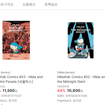
높은가격순
상품평순
등록일순
a Series]
[Hilda Series]
afolk Comics #03 : Hilda and
Hildafolk Comics #02 : Hilda a
 Bird Parade [넷플릭스]
the Midnight Giant
00원
18,900원
%
11,500
44%
10,600
원
원
: 9781911171027
ISBN : 9781838741495
rback, 영국판
Paperback, 영국판