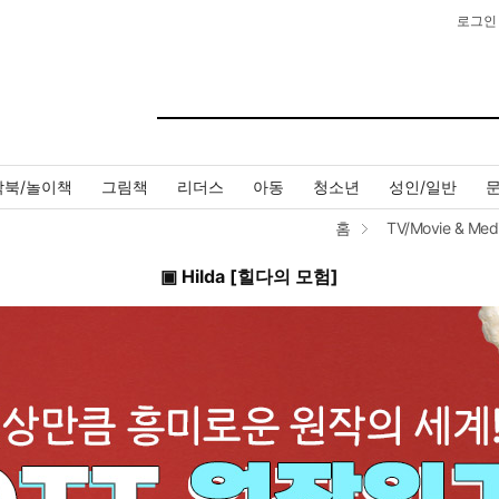
로그인
작북/놀이책
그림책
리더스
아동
청소년
성인/일반
홈
TV/Movie & Med
▣ Hilda [힐다의 모험]