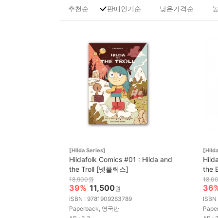
추천순
판매인기순
낮은가격순
[Hilda Series]
[Hild
Hildafolk Comics #01 : Hilda and
Hild
the Troll [넷플릭스]
the
18,900원
18,0
39%
11,500
36
원
ISBN : 9781909263789
ISBN 
Paperback, 영국판
Pape