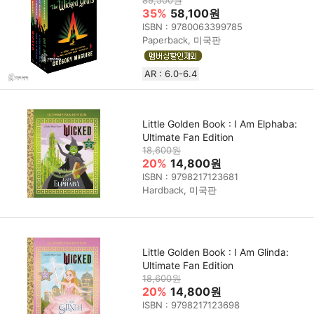
35%
58,100원
ISBN : 9780063399785
Paperback, 미국판
AR : 6.0-6.4
Little Golden Book : I Am Elphaba:
Ultimate Fan Edition
18,600원
20%
14,800원
ISBN : 9798217123681
Hardback, 미국판
Little Golden Book : I Am Glinda:
Ultimate Fan Edition
18,600원
20%
14,800원
ISBN : 9798217123698