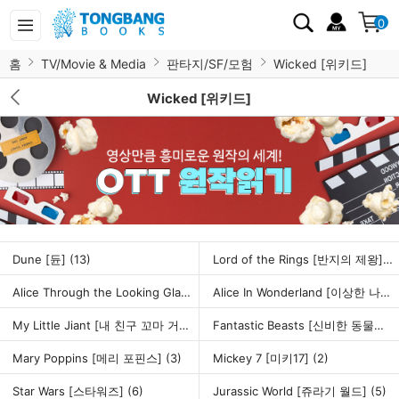
0
홈
TV/Movie & Media
판타지/SF/모험
Wicked [위키드]
Wicked [위키드]
Dune [듄]
(13)
Lord of the Rings [반지의 제왕]
(6
Alice Through the Looking Glass [거울나라의 앨리스]
(1)
Alice In Wonderland [이상한 나라의 앨리스]
My Little Jiant [내 친구 꼬마 거인]
(1)
Fantastic Beasts [신비한 동물사전]
Mary Poppins [메리 포핀스]
(3)
Mickey 7 [미키17]
(2)
Star Wars [스타워즈]
(6)
Jurassic World [쥬라기 월드]
(5)