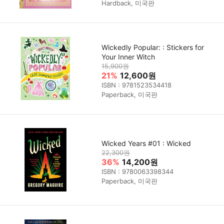
Hardback, 미국판
Wickedly Popular: : Stickers for
Your Inner Witch
15,900원
21%
12,600원
ISBN : 9781523534418
Paperback, 미국판
Wicked Years #01 : Wicked
22,300원
36%
14,200원
ISBN : 9780063398344
Paperback, 미국판