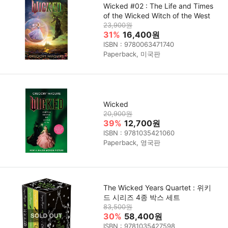
Wicked #02 : The Life and Times
of the Wicked Witch of the West
23,900원
31%
16,400원
ISBN : 9780063471740
Paperback, 미국판
Wicked
20,900원
39%
12,700원
ISBN : 9781035421060
Paperback, 영국판
The Wicked Years Quartet : 위키
드 시리즈 4종 박스 세트
83,500원
30%
58,400원
ISBN : 9781035427598