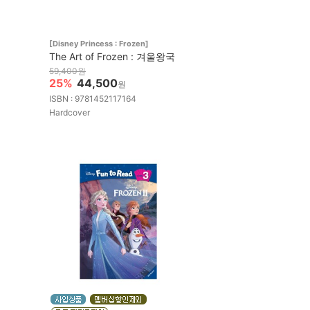
[Disney Princess : Frozen]
The Art of Frozen : 겨울왕국
59,400원
25%
44,500
원
ISBN : 9781452117164
Hardcover