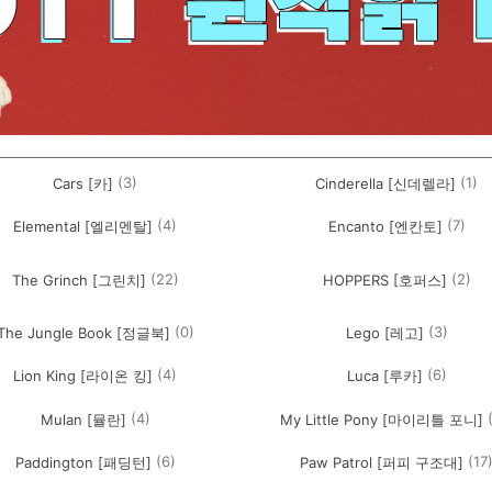
(3)
(1)
Cars [카]
Cinderella [신데렐라]
(4)
(7)
Elemental [엘리멘탈]
Encanto [엔칸토]
(22)
(2)
The Grinch [그린치]
HOPPERS [호퍼스]
(0)
(3)
The Jungle Book [정글북]
Lego [레고]
(4)
(6)
Lion King [라이온 킹]
Luca [루카]
(4)
Mulan [뮬란]
My Little Pony [마이리틀 포니]
(6)
(17
Paddington [패딩턴]
Paw Patrol [퍼피 구조대]