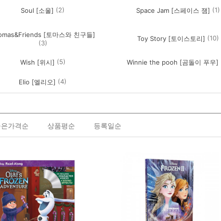
(2)
(1)
Soul [소울]
Space Jam [스페이스 잼]
omas&Friends [토마스와 친구들]
(10)
Toy Story [토이스토리]
(3)
(5)
Wish [위시]
Winnie the pooh [곰돌이 푸우]
(4)
Elio [엘리오]
높은가격순
상품평순
등록일순