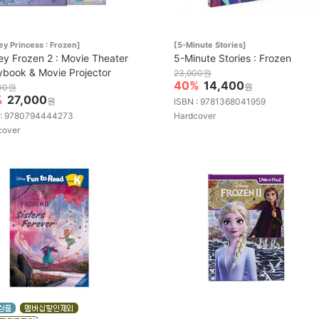
ey Princess : Frozen]
[5-Minute Stories]
ey Frozen 2 : Movie Theater
5-Minute Stories : Frozen
ybook & Movie Projector
23,900원
40%
14,400
원
00원
%
27,000
원
ISBN : 9781368041959
 : 9780794444273
Hardcover
cover