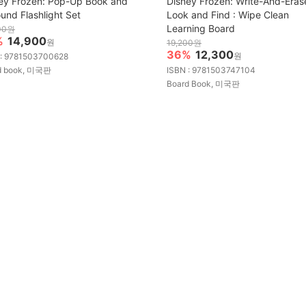
ey Frozen: Pop-Up Book and
Disney Frozen: Write-And-Eras
und Flashlight Set
Look and Find : Wipe Clean
Learning Board
00원
%
14,900
원
19,200원
36%
12,300
원
 : 9781503700628
d book, 미국판
ISBN : 9781503747104
Board Book, 미국판