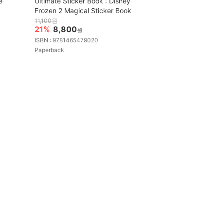
e
Ultimate Sticker Book : Disney
Frozen 2 Magical Sticker Book
11,100원
21%
8,800
원
ISBN : 9781465479020
Paperback