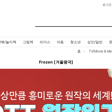
로그인
작북/놀이책
그림책
리더스
아동
청소년
성인/일반
홈
TV/Movie & Me
Frozen [겨울왕국]