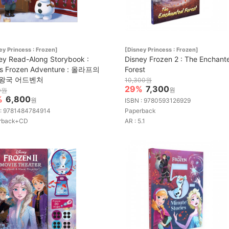
ey Princess : Frozen]
[Disney Princess : Frozen]
ey Read-Along Storybook :
Disney Frozen 2 : The Enchant
's Frozen Adventure : 올라프의
Forest
왕국 어드벤처
10,300원
29%
7,300
원
0원
%
6,800
원
ISBN : 9780593126929
 : 9781484784914
Paperback
rback+CD
AR : 5.1