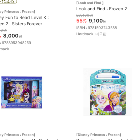
[Look and Find ]
Look and Find : Frozen 2
ey Princess : Frozen]
20,400원
ey Fun to Read Level K :
55%
9,100
원
en 2 : Sisters Forever
ISBN : 9781503743588
00원
Hardback, 미국판
%
8,000
원
 : 9788953948259
rback
ey Princess : Frozen]
[Disney Princess : Frozen]