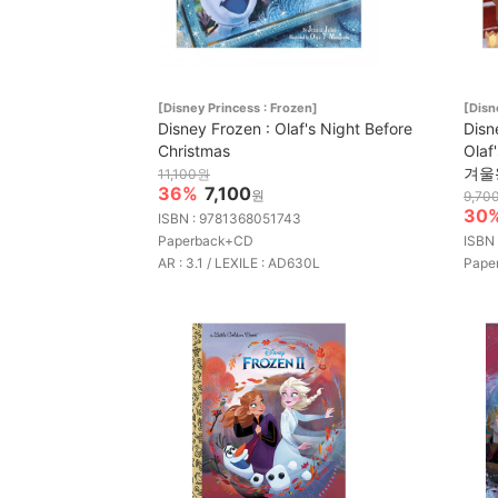
[Disney Princess : Frozen]
[Disn
Disney Frozen : Olaf's Night Before
Disn
Christmas
Olaf
겨울
11,100원
36%
7,100
원
9,70
30
ISBN : 9781368051743
Paperback+CD
ISBN
AR : 3.1 / LEXILE : AD630L
Pape