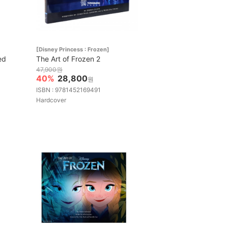
[Disney Princess : Frozen]
ed
The Art of Frozen 2
47,900원
40%
28,800
원
ISBN : 9781452169491
Hardcover