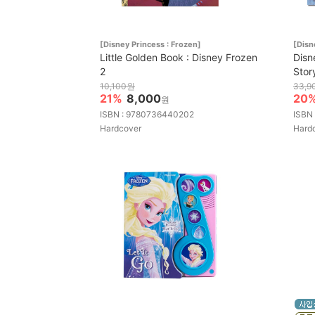
[Disney Princess : Frozen]
[Disn
Little Golden Book : Disney Frozen
Disn
2
Stor
10,100원
33,9
21%
8,000
20
원
ISBN : 9780736440202
ISBN
Hardcover
Hard