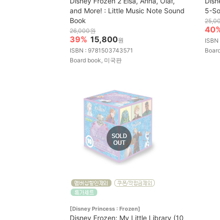
Disney Frozen 2 Elsa, Anna, Olaf,
Disn
and More! : Little Music Note Sound
5-So
Book
25,0
40
26,000원
39%
15,800
원
ISBN
ISBN : 9781503743571
Boar
Board book, 미국판
[Disney Princess : Frozen]
Disney Frozen: My Little Library (10