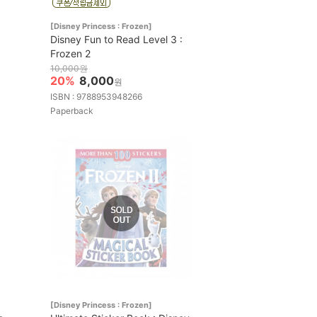
[Disney Princess : Frozen]
Disney Fun to Read Level 3 :
Frozen 2
10,000원
20%
8,000
원
ISBN : 9788953948266
Paperback
[Disney Princess : Frozen]