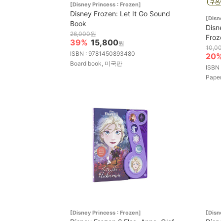
[Disney Princess : Frozen]
Disney Frozen: Let It Go Sound
[Disn
Book
Disn
26,000원
Froz
39%
15,800
원
10,0
ISBN : 9781450893480
20
Board book, 미국판
ISBN
Pape
[Disney Princess : Frozen]
[Disn