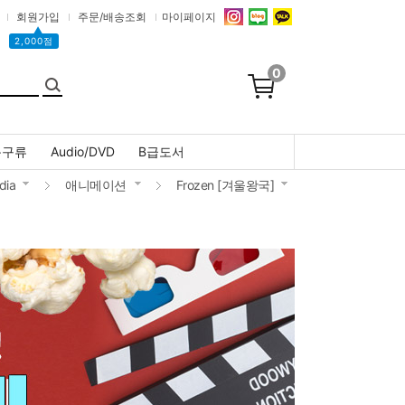
회원가입
주문/배송조회
마이페이지
▲
2,000점
0
문구류
Audio/DVD
B급도서
dia
애니메이션
Frozen [겨울왕국]