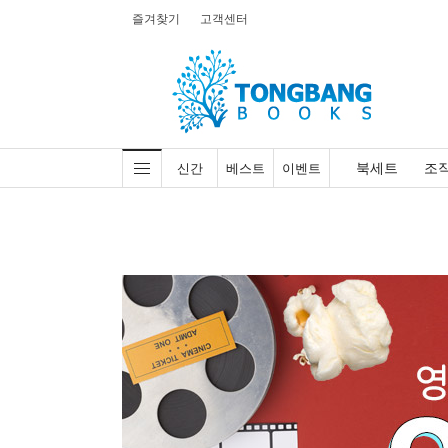
즐겨찾기
고객센터
북세트
조
신간
베스트
이벤트