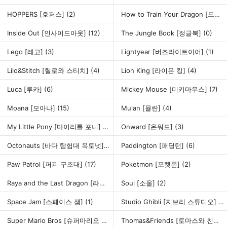
HOPPERS [호퍼스]
(2)
How to Train Your Dragon [드래곤 길들이기]
Inside Out [인사이드아웃]
(12)
The Jungle Book [정글북]
(0)
Lego [레고]
(3)
Lightyear [버즈라이트이어]
(1)
Lilo&Stitch [릴로와 스티치]
(4)
Lion King [라이온 킹]
(4)
Luca [루카]
(6)
Mickey Mouse [미키마우스]
(7)
Moana [모아나]
(15)
Mulan [뮬란]
(4)
My Little Pony [마이리틀 포니]
(15)
Onward [온워드]
(3)
Octonauts [바다 탐험대 옥토넛]
(10)
Paddington [패딩턴]
(6)
Paw Patrol [퍼피 구조대]
(17)
Poketmon [포켓몬]
(2)
Raya and the Last Dragon [라야와 마지막 드래곤]
Soul [소울]
(2)
(3)
Space Jam [스페이스 잼]
(1)
Studio Ghibli [지브리 스튜디오]
(11
Super Mario Bros [슈퍼마리오 브라더스]
(6)
Thomas&Friends [토마스와 친구들]