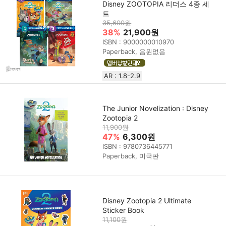
Disney ZOOTOPIA 리더스 4종 세
트
35,600원
38%
21,900원
ISBN : 9000000010970
Paperback, 음원없음
AR : 1.8-2.9
The Junior Novelization : Disney
Zootopia 2
11,900원
47%
6,300원
ISBN : 9780736445771
Paperback, 미국판
Disney Zootopia 2 Ultimate
Sticker Book
11,100원