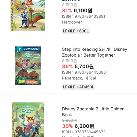
8,900원
31%
6,100원
ISBN : 9780736433891
Hardcover
LEXILE : 630L
Step into Reading 2단계 : Disney
Zootopia : Better Together
8,900원
36%
5,700원
ISBN : 9780736445696
Paperback, 미국판
LEXILE : AD450L
Disney Zootopia 2 Little Golden
Book
8,900원
30%
6,200원
ISBN : 9780736445672