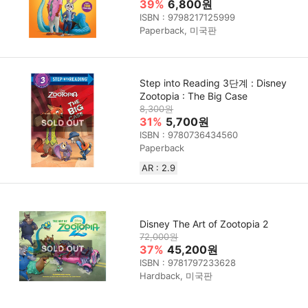
39%
6,800원
ISBN : 9798217125999
Paperback, 미국판
Step into Reading 3단계 : Disney
Zootopia : The Big Case
8,300원
31%
5,700원
ISBN : 9780736434560
Paperback
AR : 2.9
Disney The Art of Zootopia 2
72,000원
37%
45,200원
ISBN : 9781797233628
Hardback, 미국판