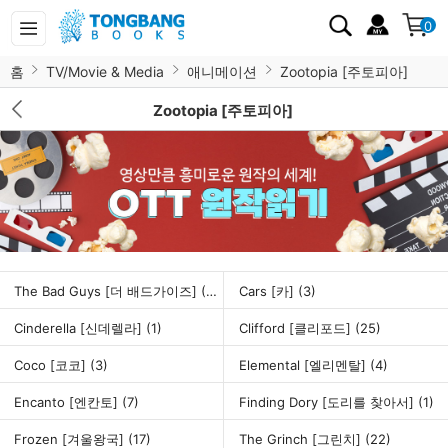
0
홈
TV/Movie & Media
애니메이션
Zootopia [주토피아]
Zootopia [주토피아]
The Bad Guys [더 배드가이즈]
(32)
Cars [카]
(3)
Cinderella [신데렐라]
(1)
Clifford [클리포드]
(25)
Coco [코코]
(3)
Elemental [엘리멘탈]
(4)
Encanto [엔칸토]
(7)
Finding Dory [도리를 찾아서]
(1)
Frozen [겨울왕국]
(17)
The Grinch [그린치]
(22)