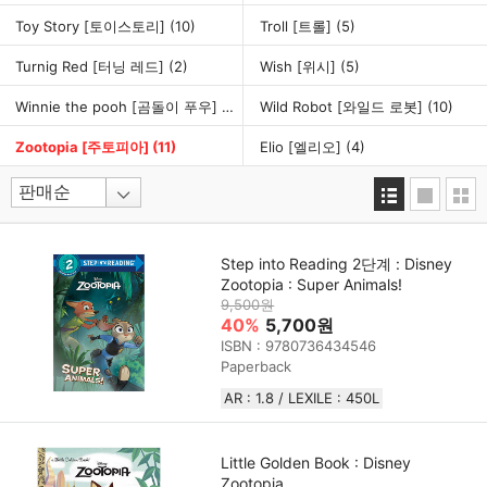
Toy Story [토이스토리]
(10)
Troll [트롤]
(5)
Turnig Red [터닝 레드]
(2)
Wish [위시]
(5)
Winnie the pooh [곰돌이 푸우]
(8)
Wild Robot [와일드 로봇]
(10)
Zootopia [주토피아]
(11)
Elio [엘리오]
(4)
Step into Reading 2단계 : Disney
Zootopia : Super Animals!
9,500원
40%
5,700원
ISBN : 9780736434546
Paperback
AR : 1.8 / LEXILE : 450L
Little Golden Book : Disney
Zootopia