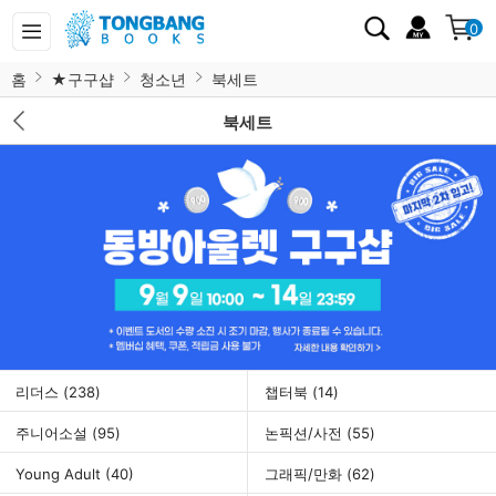
0
홈
★구구샵
청소년
북세트
북세트
리더스
(238)
챕터북
(14)
주니어소설
(95)
논픽션/사전
(55)
Young Adult
(40)
그래픽/만화
(62)