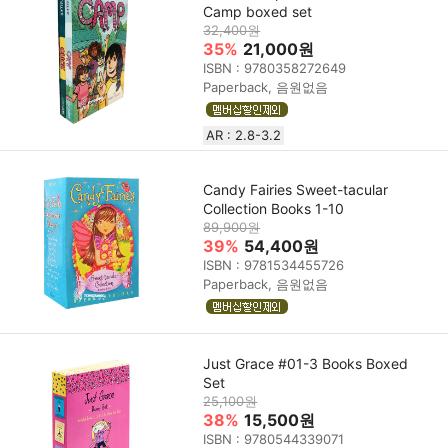
Camp boxed set
32,400원
35%
21,000원
ISBN : 9780358272649
Paperback, 음원없음
AR : 2.8-3.2
Candy Fairies Sweet-tacular
Collection Books 1-10
89,900원
39%
54,400원
ISBN : 9781534455726
Paperback, 음원없음
Just Grace #01-3 Books Boxed
Set
25,100원
38%
15,500원
ISBN : 9780544339071