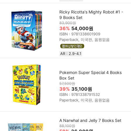
Ricky Ricotta's Mighty Robot #1 -
9 Books Set
83,900원
36%
54,000원
ISBN : 9781338601909
Paperback, 미국판, 음원없음
AR : 2.9-4.1
Pokemon Super Special 4 Books
Box Set
57,500원
39%
35,100원
ISBN : 9781338791532
Paperback, 미국판, 음원없음
A Narwhal and Jelly 7 Books Set
88,100원