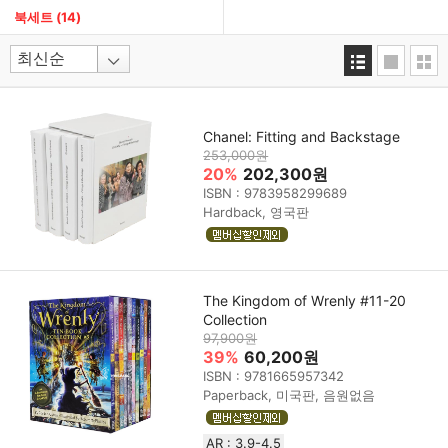
북세트
(14)
Chanel: Fitting and Backstage
253,000원
20%
202,300원
ISBN : 9783958299689
Hardback, 영국판
The Kingdom of Wrenly #11-20
Collection
97,900원
39%
60,200원
ISBN : 9781665957342
Paperback, 미국판, 음원없음
AR : 3.9-4.5