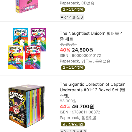
Paperback, CD없음
AR : 4.8-5.3
The Naughtiest Unicorn 챕터북 4
종 세트
40,800원
40%
24,500원
ISBN : 9000000010172
Paperback, 영국판, 음원없음
The Gigantic Collection of Captain
Underpants #01-12 Boxed Set [빤
스맨]
83,900원
44%
46,700원
ISBN : 9789811108372
Paperback, 음원없음
AR : 4.3 ~ 5.3