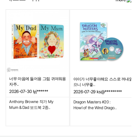
배고픈 애벌레 시리즈 재미있고 애기
가격이 나가서 좀
좋아해요 스스로 꺼내읽
가 좋아해용
도 좋고 아..
.
2026-06-20
ks@*********
2026-06-23
ks@
9
ks@*********
The Very Hungry
The World of Eric 
ers #20 :
Caterpillar
The Very Hungry 
 Wind Drago..