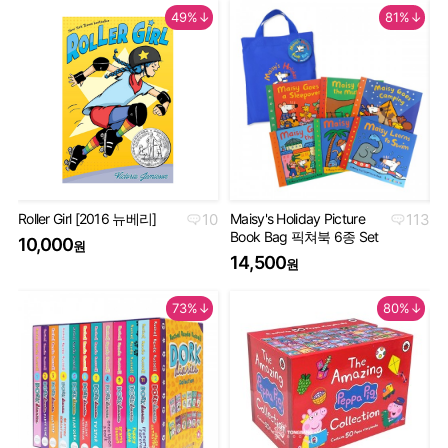
49%↓
81%↓
Roller Girl [2016 뉴베리]
10
Maisy's Holiday Picture
113
Th
Book Bag 픽쳐북 6종 Set
Co
10,000
원
Se
14,500
원
5
73%↓
80%↓