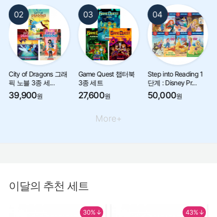
02
03
04
City of Dragons 그래
Game Quest 챕터북
Step into Reading 1
픽 노블 3종 세...
3종 세트
단계 : Disney Pr...
39,900
27,600
50,000
원
원
원
More+
이달의 추천 세트
30%↓
43%↓