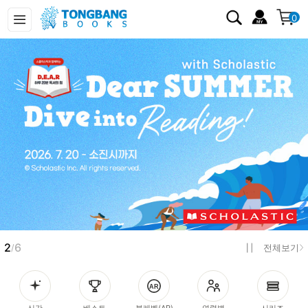
0
3
6
/
전체보기
신간
베스트
북레벨(AR)
연령별
시리즈