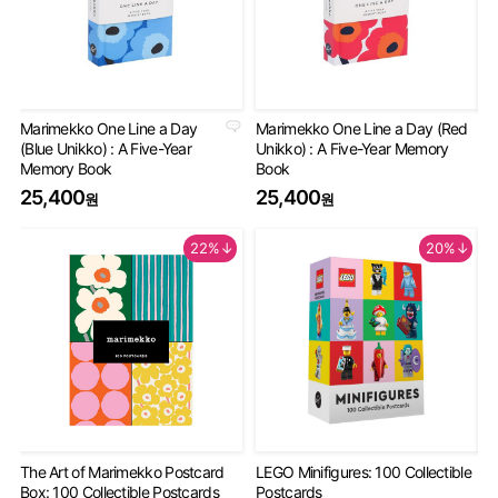
Marimekko One Line a Day
Marimekko One Line a Day (Red
An
(Blue Unikko) : A Five-Year
Unikko) : A Five-Year Memory
Gu
Memory Book
Book
2
25,400
25,400
원
원
22%↓
20%↓
The Art of Marimekko Postcard
LEGO Minifigures: 100 Collectible
Mi
Box: 100 Collectible Postcards
Postcards
De