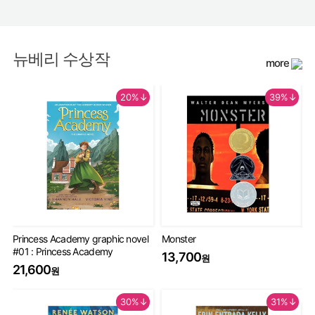
뉴베리 수상작
more
20%↓
39%↓
Princess Academy graphic novel
Monster
Th
#01 : Princess Academy
Bo
13,700
원
20
21,600
원
9
30%↓
31%↓