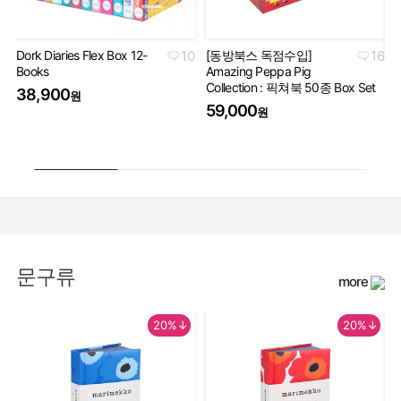
Dork Diaries Flex Box 12-
10
[동방북스 독점수입]
16
Books
Amazing Peppa Pig
Ha
Collection : 픽쳐북 50종 Box Set
Co
38,900
원
세
59,000
원
5
문구류
more
20%↓
20%↓