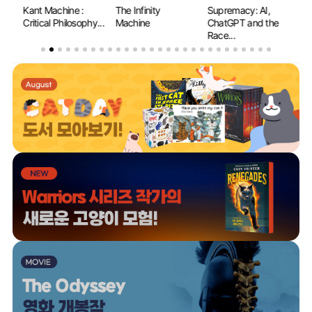
e :
The Infinity
Supremacy: AI,
Why Machines
osophy...
Machine
ChatGPT and the
Learn: The Elegant
Race...
Mat...