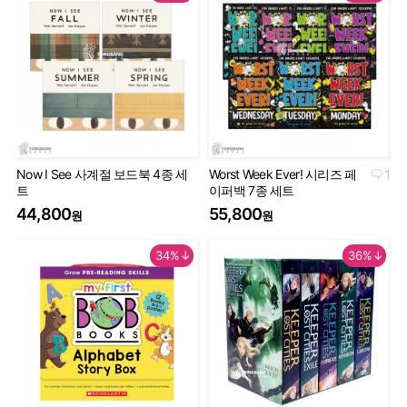
Now I See 사계절 보드북 4종 세
Worst Week Ever! 시리즈 페
1
Geo
트
이퍼백 7종 세트
Th
44,800
55,800
9
원
원
34%↓
36%↓