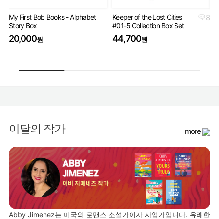
My First Bob Books - Alphabet
Keeper of the Lost Cities
8
Th
Story Box
#01-5 Collection Box Set
Bo
20,000
44,700
4
원
원
이달의 작가
more
Abby Jimenez는 미국의 로맨스 소설가이자 사업가입니다. 유쾌한