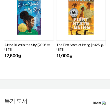
All the Blues in the Sky [2026 뉴
The First State of Being [2025 뉴
베리]
베리]
Th
Wo
12,600
11,000
원
원
17
특가 도서
more