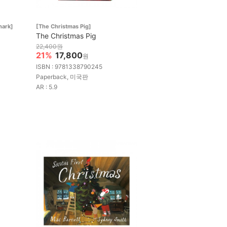
hark]
[The Christmas Pig]
The Christmas Pig
22,400원
21%
17,800
원
ISBN : 9781338790245
Paperback, 미국판
AR : 5.9