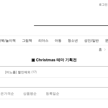
로그인
작북/놀이책
그림책
리더스
아동
청소년
성인/일반
홈
▣ Christmas 테마 기획전
(17)
[미노출] 할인제외
높은가격순
상품평순
등록일순