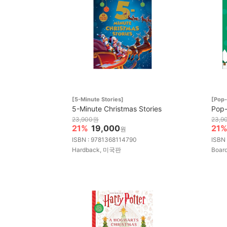
[5-Minute Stories]
[Pop
5-Minute Christmas Stories
Pop-
23,900원
23,9
21%
19,000
21
원
ISBN : 9781368114790
ISBN
Hardback, 미국판
Boar