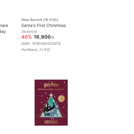
[Mac Barnett (맥 바넷)]
mare
Santa's First Christmas
day
28,400원
40%
16,900
원
ISBN : 9780593524978
Hardback, 미국판