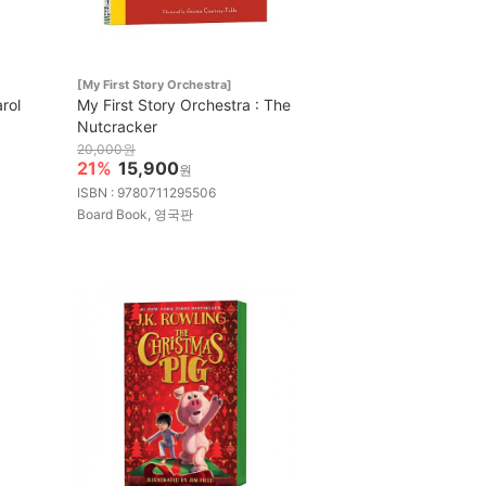
[My First Story Orchestra]
rol
My First Story Orchestra : The
Nutcracker
20,000원
21%
15,900
원
ISBN : 9780711295506
Board Book, 영국판