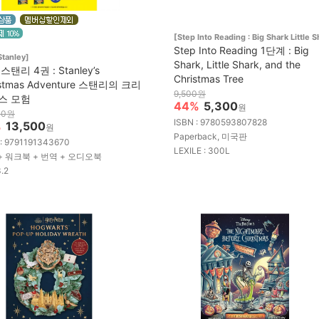
[Step Into Reading : Big Shark Little S
Step Into Reading 1단계 : Big
Stanley]
Shark, Little Shark, and the
스탠리 4권 : Stanley’s
Christmas Tree
istmas Adventure 스탠리의 크리
9,500원
스 모험
44%
5,300
원
00원
ISBN : 9780593807828
%
13,500
원
Paperback, 미국판
 : 9791191343670
LEXILE : 300L
+ 워크북 + 번역 + 오디오북
3.2