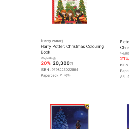
[Harry Potter]
Flet
Harry Potter: Christmas Colouring
Chri
Book
14,9
21
25,500원
20%
20,300
원
ISBN
ISBN : 9798225022594
Pape
Paperback, 미국판
AR : 4