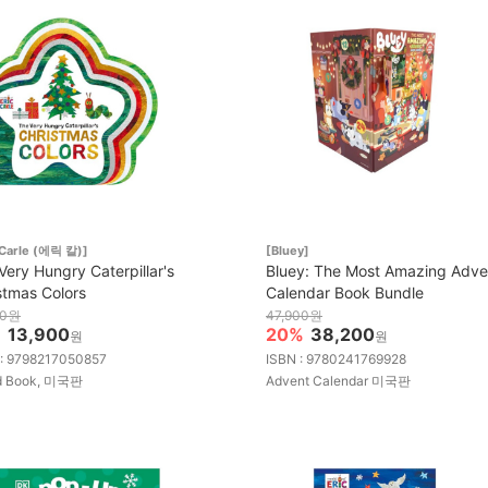
 Carle (에릭 칼)]
[Bluey]
Very Hungry Caterpillar's
Bluey: The Most Amazing Adve
stmas Colors
Calendar Book Bundle
00원
47,900원
%
13,900
20%
38,200
원
원
 : 9798217050857
ISBN : 9780241769928
d Book, 미국판
Advent Calendar 미국판