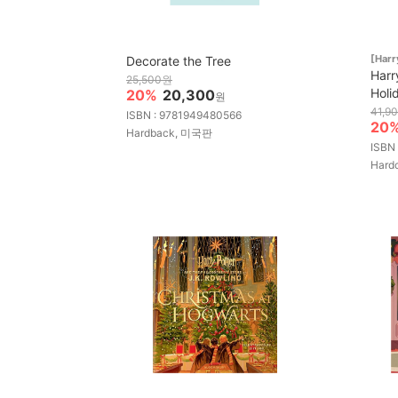
[Harr
Decorate the Tree
Harr
25,500원
Holi
20%
20,300
원
41,9
ISBN : 9781949480566
20
Hardback, 미국판
ISBN
Hard