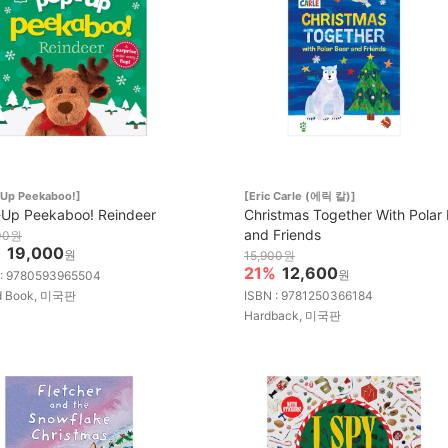
-Up Peekaboo!]
[Eric Carle (에릭 칼)]
Up Peekaboo! Reindeer
Christmas Together With Polar
and Friends
00원
%
19,000
원
15,900원
21%
12,600
원
 : 9780593965504
d Book, 미국판
ISBN : 9781250366184
Hardback, 미국판