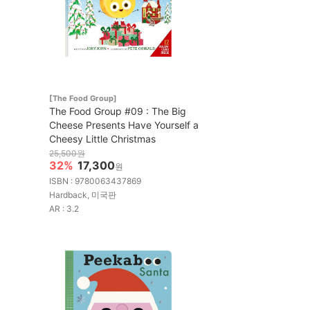
[The Food Group]
The Food Group #09 : The Big
Cheese Presents Have Yourself a
Cheesy Little Christmas
25,500원
32%
17,300
원
ISBN : 9780063437869
Hardback, 미국판
AR : 3.2