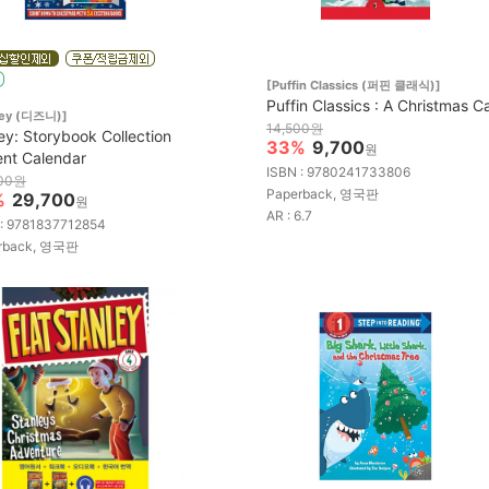
[Puffin Classics (퍼핀 클래식)]
Puffin Classics : A Christmas Ca
ney (디즈니)]
14,500원
ey: Storybook Collection
33%
9,700
원
nt Calendar
ISBN : 9780241733806
000원
Paperback, 영국판
%
29,700
원
AR : 6.7
 : 9781837712854
rback, 영국판