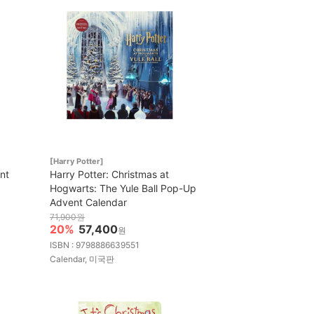
[Harry Potter]
nt
Harry Potter: Christmas at
Hogwarts: The Yule Ball Pop-Up
Advent Calendar
71,900원
20%
57,400
원
ISBN : 9798886639551
Calendar, 미국판