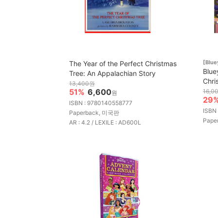
[Blue
The Year of the Perfect Christmas
Blue
Tree: An Appalachian Story
Chri
13,400원
51%
6,600
16,0
원
29
ISBN : 9780140558777
ISBN
Paperback, 미국판
Pape
AR : 4.2 / LEXILE : AD600L