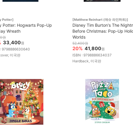
y Potter]
[Matthew Reinhart (매슈 라인하트)]
y Potter: Hogwarts Pop-Up
Disney Tim Burton's The Night
day Wreath
Before Christmas: Pop-Up Holi
Worlds
00원
%
33,400
원
52,400원
20%
41,800
원
 : 9798886630640
cover, 미국판
ISBN : 9798886634037
Hardback, 미국판