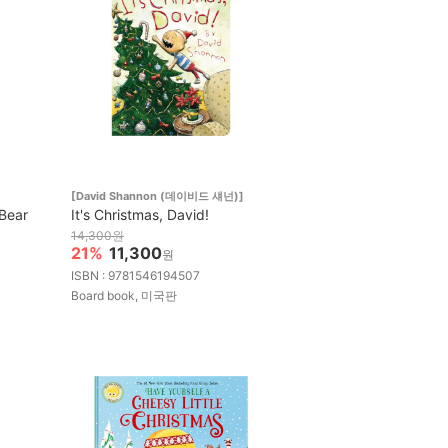
[David Shannon (데이비드 섀넌)]
 Bear
It's Christmas, David!
14,300원
21%
11,300
원
ISBN : 9781546194507
Board book, 미국판