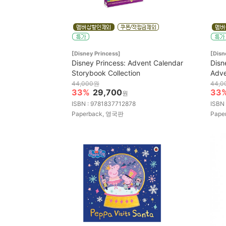
[Disney Princess]
[Dis
Disney Princess: Advent Calendar
Disn
Storybook Collection
Adve
44,000원
44,
33%
29,700
33
원
ISBN : 9781837712878
ISBN
Paperback, 영국판
Pape