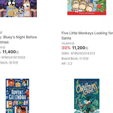
y]
Five Little Monkeys Looking for
y: Bluey's Night Before
Santa
stmas
15,900원
30%
11,200
00원
원
%
11,400
원
ISBN : 9780063314313
 : 9780241673553
Board Book, 미국판
rback, 영국판
AR : 2.2