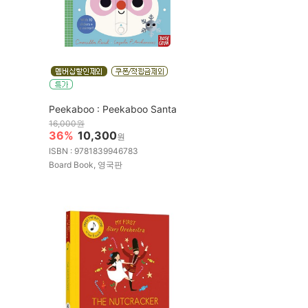
Peekaboo : Peekaboo Santa
16,000원
36%
10,300
원
ISBN : 9781839946783
Board Book, 영국판