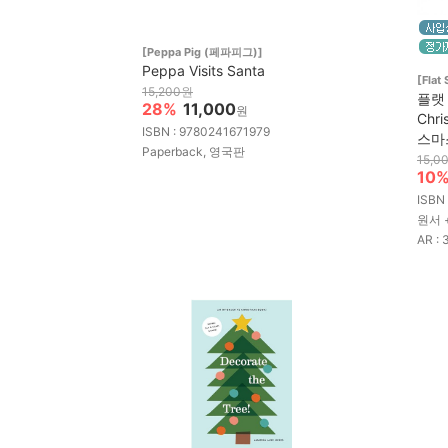
[Peppa Pig (페파피그)]
Peppa Visits Santa
[Flat 
15,200원
플랫 
28%
11,000
원
Chr
ISBN : 9780241671979
스마
Paperback, 영국판
15,0
10
ISBN
원서 
AR : 