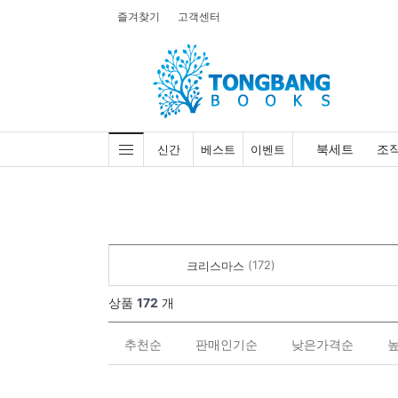
즐겨찾기
고객센터
북세트
조
신간
베스트
이벤트
(172)
크리스마스
상품
172
개
추천순
판매인기순
낮은가격순