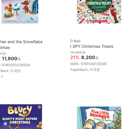
[I Spy]
cher and the Snowflake
I SPY Christmas Treats
stmas
10,400원
00원
21%
8,200
%
11,800
원
원
ISBN : 9781546129295
 : 9780063039308
Paperback, 미국판
rback, 미국판
.1