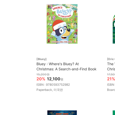
[Bluey]
[Eric
Bluey : Where's Bluey? At
The 
Christmas: A Search-and-Find Book
Chri
15,200원
17,5
20%
12,100
21
원
ISBN : 9780593752982
ISBN
Paperback, 미국판
Boar