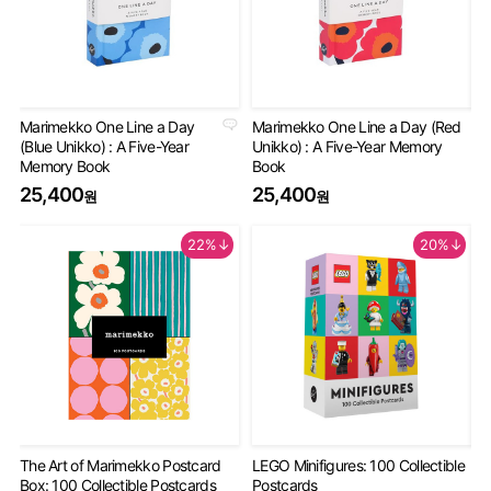
Marimekko One Line a Day
Marimekko One Line a Day (Red
An
(Blue Unikko) : A Five-Year
Unikko) : A Five-Year Memory
Gu
Memory Book
Book
2
25,400
25,400
원
원
22%↓
20%↓
The Art of Marimekko Postcard
LEGO Minifigures: 100 Collectible
Mi
Box: 100 Collectible Postcards
Postcards
De