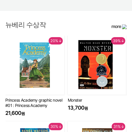
뉴베리 수상작
more
20%↓
39%↓
Princess Academy graphic novel
Monster
Th
#01 : Princess Academy
Bo
13,700
원
20
21,600
원
9
30%↓
31%↓