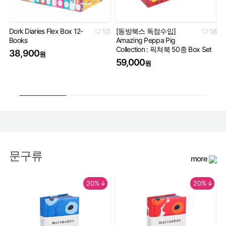
Dork Diaries Flex Box 12-
10
[동방북스 독점수입]
16
Books
Amazing Peppa Pig
Ha
Collection : 픽쳐북 50종 Box Set
Co
38,900
원
세
59,000
원
5
문구류
more
20%↓
20%↓