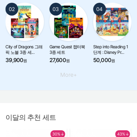
02
03
04
City of Dragons 그래
Game Quest 챕터북
Step into Reading 1
픽 노블 3종 세...
3종 세트
단계 : Disney Pr...
39,900
27,600
50,000
원
원
원
More+
이달의 추천 세트
30%↓
43%↓