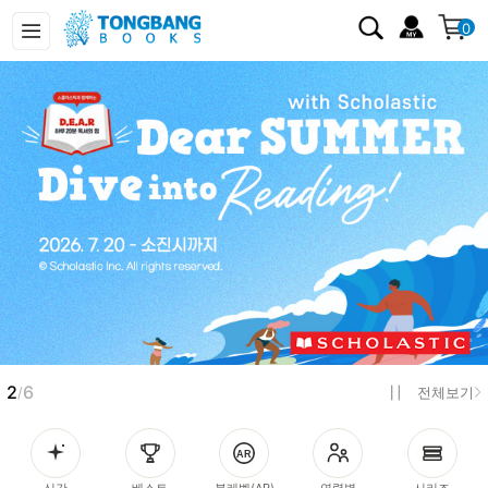
0
2
6
/
전체보기
신간
베스트
북레벨(AR)
연령별
시리즈