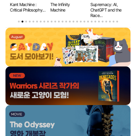
 to
Kant Machine :
The Infinity
Supremacy: AI,
Wh
Critical Philosophy...
Machine
ChatGPT and the
Le
Race...
Mat