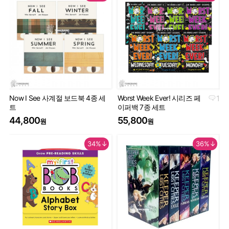
Now I See 사계절 보드북 4종 세
Worst Week Ever! 시리즈 페
1
Geo
트
이퍼백 7종 세트
Th
44,800
55,800
9
원
원
34%↓
36%↓