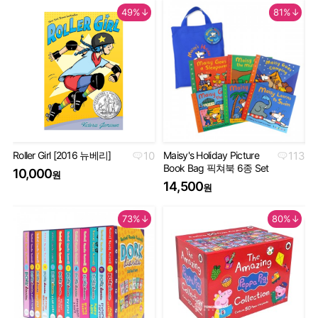
49%↓
81%↓
Roller Girl [2016 뉴베리]
10
Maisy's Holiday Picture
113
Th
Book Bag 픽쳐북 6종 Set
Co
10,000
원
Se
14,500
원
5
73%↓
80%↓