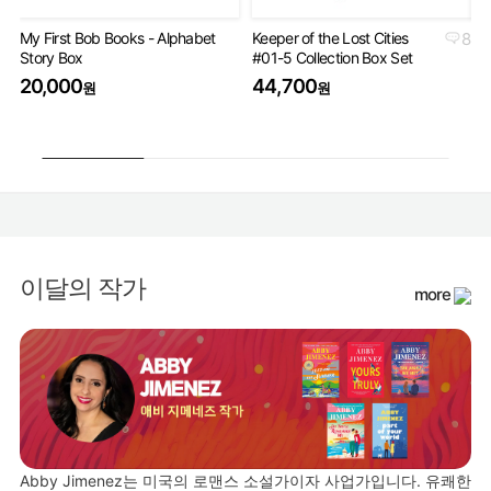
My First Bob Books - Alphabet
Keeper of the Lost Cities
8
Th
Story Box
#01-5 Collection Box Set
Bo
20,000
44,700
4
원
원
이달의 작가
more
Abby Jimenez는 미국의 로맨스 소설가이자 사업가입니다. 유쾌한