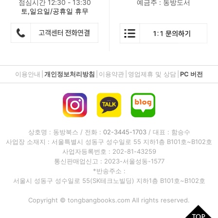
점심시간 12:30 - 13:30
예금주 : 동방도서
토,일요일/공휴일 휴무
이용안내
|
개인정보처리방침
|
이용약관
|
영업제휴 및 상담
|
PC 버전
상호명 : 동방북스 / 전화 :
02-3445-1703
/ 대표 : 함승수
사업장 소재지 : 서울특별시 성동구 성수일로 55 지하1층 B101호~B102호
사업자등록번호 : 202-81-43259
통신판매업신고 : 2023-서울성동-1577
*반송주소 :
서울시 성동구 성수일로 55(SK테크노빌딩) 지하1층 B101호~B102호
Copyright © tongbangbooks.com All rights reserved.