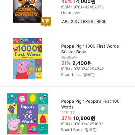
46%
14,000원
ISBN : 9781442402973
Hardcover
AR : 2.3 / LEXILE : 490L
Peppa Pig : 1000 First Words
Sticker Book
19,000원
51%
9,400원
ISBN : 9780241294642
Paperback, 영국판
Peppa Pig : Peppa's First 100
Words
17,100원
37%
10,800원
ISBN : 9780241251683
Board Book, 영국판