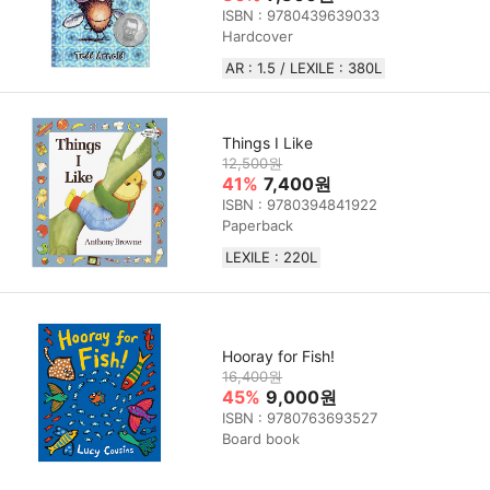
ISBN : 9780439639033
Hardcover
AR : 1.5 / LEXILE : 380L
Things I Like
12,500원
41%
7,400원
ISBN : 9780394841922
Paperback
LEXILE : 220L
Hooray for Fish!
16,400원
45%
9,000원
ISBN : 9780763693527
Board book