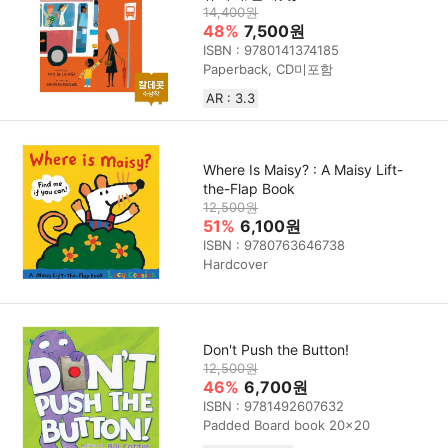
14,400원
48%
7,500원
ISBN : 9780141374185
Paperback, CD미포함
AR : 3.3
Where Is Maisy? : A Maisy Lift-
the-Flap Book
12,500원
51%
6,100원
ISBN : 9780763646738
Hardcover
Don't Push the Button!
12,500원
46%
6,700원
ISBN : 9781492607632
Padded Board book 20x20