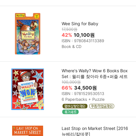
Wee Sing for Baby
17,500원
42%
10,100원
ISBN : 9780843113389
Book & CD
Where's Wally? Wow 6 Books Box
Set : 월리를 찾아라 6종+퍼즐 세트
100,000원
66%
34,500원
ISBN : 9781529530513
6 Paperbacks + Puzzle
Last Stop on Market Street [2016
뉴베리/칼데콧]