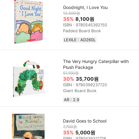
Goodnight, I Love You
12,500원
35%
8,100원
ISBN : 9780545392150
Padded Board Book
LEXILE : AD260L
The Very Hungry Caterpillar with
Plush Package
51,100원
30%
35,700원
ISBN : 9780399237720
Giant Board Book
AR : 2.9
David Goes to School
7,700원
35%
5,000원
ISBN : 9780439321716