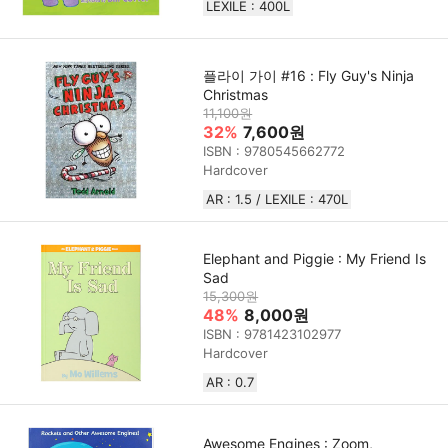
LEXILE : 400L
플라이 가이 #16 : Fly Guy's Ninja
Christmas
11,100원
32%
7,600원
ISBN : 9780545662772
Hardcover
AR : 1.5 / LEXILE : 470L
Elephant and Piggie : My Friend Is
Sad
15,300원
48%
8,000원
ISBN : 9781423102977
Hardcover
AR : 0.7
Awesome Engines : Zoom,