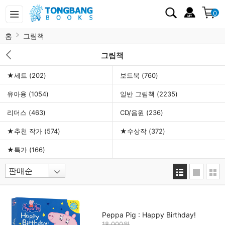
0
홈
그림책
그림책
★세트
(202)
보드북
(760)
유아용
(1054)
일반 그림책
(2235)
리더스
(463)
CD/음원
(236)
★추천 작가
(574)
★수상작
(372)
★특가
(166)
Peppa Pig : Happy Birthday!
18,000원