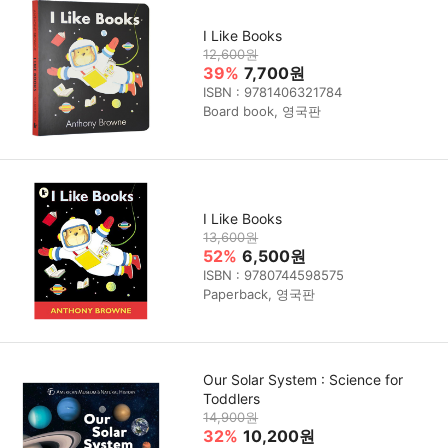
I Like Books
12,600원
39%
7,700원
ISBN : 9781406321784
Board book, 영국판
I Like Books
13,600원
52%
6,500원
ISBN : 9780744598575
Paperback, 영국판
Our Solar System : Science for
Toddlers
14,900원
32%
10,200원