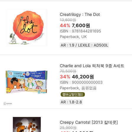
Creatrilogy : The Dot
13,600원
44%
7,600원
ISBN : 9781844281695
Paperback, UK
AR : 1.9 / LEXILE : AD500L
Charlie and Lola 픽쳐북 9종 A세트
70,500원
34%
46,200원
ISBN : 9000000000003
Paperback, 음원없음
AR : 1.8-2.8
Creepy Carrots! [2013 칼데콧]
25,900원