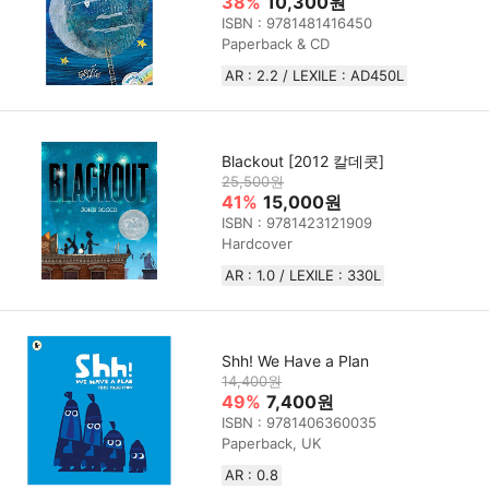
38%
10,300원
ISBN : 9781481416450
Paperback & CD
AR : 2.2 / LEXILE : AD450L
Blackout [2012 칼데콧]
25,500원
41%
15,000원
ISBN : 9781423121909
Hardcover
AR : 1.0 / LEXILE : 330L
Shh! We Have a Plan
14,400원
49%
7,400원
ISBN : 9781406360035
Paperback, UK
AR : 0.8