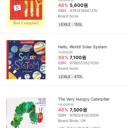
46%
5,600원
ISBN : 9781416947370
Board book
LEXILE : 150L
Hello, World! Solar System
11,600원
39%
7,100원
ISBN : 9780553521030
Board book
LEXILE : 470L
The Very Hungry Caterpillar
14,000원
46%
7,500원
ISBN : 9780241003008
Board Book, UK