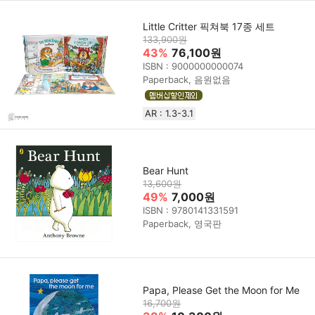
Little Critter 픽쳐북 17종 세트
133,900원
43%
76,100원
ISBN : 9000000000074
Paperback, 음원없음
AR : 1.3-3.1
Bear Hunt
13,600원
49%
7,000원
ISBN : 9780141331591
Paperback, 영국판
Papa, Please Get the Moon for Me
16,700원