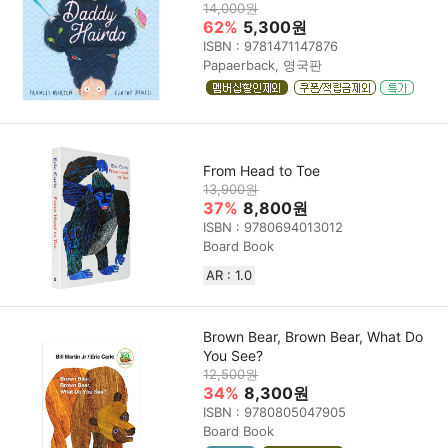
14,000원
62%
5,300원
ISBN : 9781471147876
Papaerback, 영국판
From Head to Toe
13,900원
37%
8,800원
ISBN : 9780694013012
Board Book
AR : 1.0
Brown Bear, Brown Bear, What Do
You See?
12,500원
34%
8,300원
ISBN : 9780805047905
Board Book