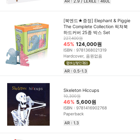
AR : 2.9 / LEXILE : 460L
[북엔드★증정] Elephant & Piggie
The Complete Collection 픽쳐북
하드커버 25종 박스 Set
227,400원
45%
124,000원
ISBN : 9781368021319
Hardcover, 음원없음
AR : 0.5-1.3
Skeleton Hiccups
10,300원
46%
5,600원
ISBN : 9781416902768
Paperback
AR : 1.3