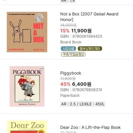
AR : 1.4
Not a Box [2007 Geisel Award
Honor]
14,000원
15%
11,900원
ISBN : 9780061994425
Board Book
Piggybook
11,600원
45%
6,400원
ISBN : 9780679808374
Paperback
AR : 2.5 / LEXILE : 450L
Dear Zoo : A Lift-the-Flap Book
10,300원