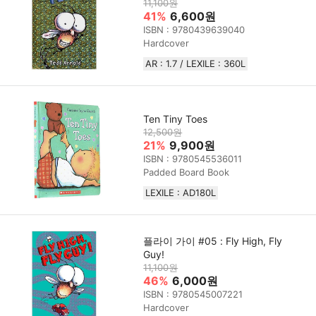
11,100원
41%
6,600원
ISBN : 9780439639040
Hardcover
AR : 1.7 / LEXILE : 360L
Ten Tiny Toes
12,500원
21%
9,900원
ISBN : 9780545536011
Padded Board Book
LEXILE : AD180L
플라이 가이 #05 : Fly High, Fly
Guy!
11,100원
46%
6,000원
ISBN : 9780545007221
Hardcover