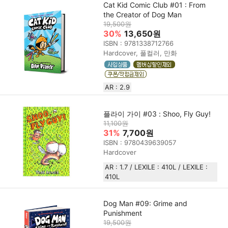
Cat Kid Comic Club #01 : From
the Creator of Dog Man
19,500원
30%
13,650원
ISBN : 9781338712766
Hardcover, 풀컬러, 만화
AR : 2.9
플라이 가이 #03 : Shoo, Fly Guy!
11,100원
31%
7,700원
ISBN : 9780439639057
Hardcover
AR : 1.7 / LEXILE : 410L / LEXILE :
410L
Dog Man #09: Grime and
Punishment
19,500원