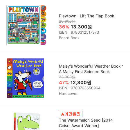
Playtown : Lift The Flap Book
20,900원
36%
13,300원
ISBN : 9780312517373
Board Book
Maisy's Wonderful Weather Book :
A Maisy First Science Book
23,300원
47%
12,300원
ISBN : 9780763650964
Hardcover
The Watermelon Seed [2014
Geisel Award Winner]