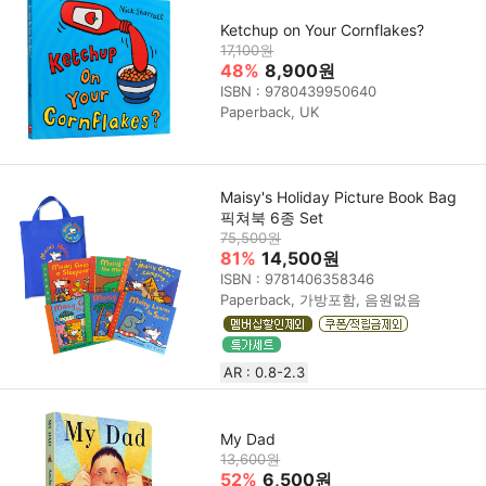
Ketchup on Your Cornflakes?
17,100원
48%
8,900원
ISBN : 9780439950640
Paperback, UK
Maisy's Holiday Picture Book Bag
픽쳐북 6종 Set
75,500원
81%
14,500원
ISBN : 9781406358346
Paperback, 가방포함, 음원없음
AR : 0.8-2.3
My Dad
13,600원
52%
6,500원