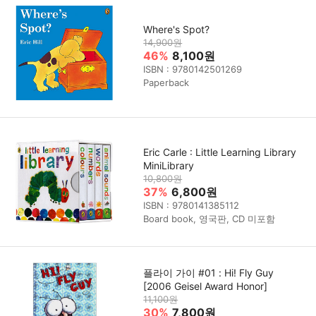
Where's Spot?
14,900원
46%
8,100원
ISBN : 9780142501269
Paperback
Eric Carle : Little Learning Library
MiniLibrary
10,800원
37%
6,800원
ISBN : 9780141385112
Board book, 영국판, CD 미포함
플라이 가이 #01 : Hi! Fly Guy
[2006 Geisel Award Honor]
11,100원
30%
7,800원