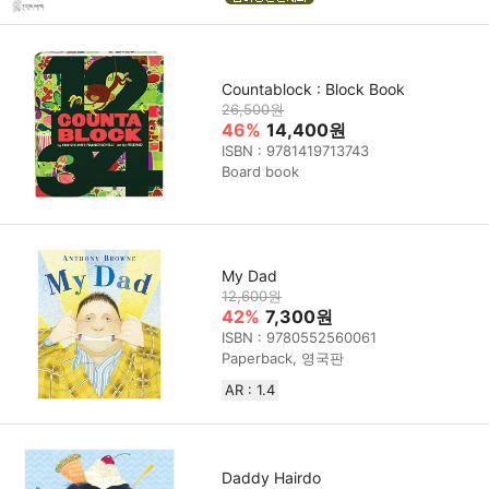
Countablock : Block Book
26,500원
46%
14,400원
ISBN : 9781419713743
Board book
My Dad
12,600원
42%
7,300원
ISBN : 9780552560061
Paperback, 영국판
AR : 1.4
Daddy Hairdo