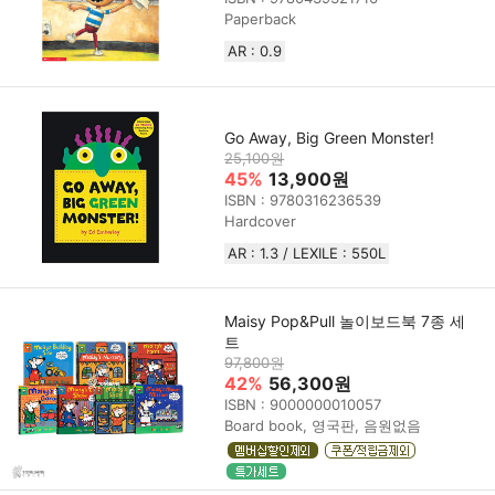
Paperback
AR : 0.9
Go Away, Big Green Monster!
25,100원
45%
13,900원
ISBN : 9780316236539
Hardcover
AR : 1.3 / LEXILE : 550L
Maisy Pop&Pull 놀이보드북 7종 세
트
97,800원
42%
56,300원
ISBN : 9000000010057
Board book, 영국판, 음원없음