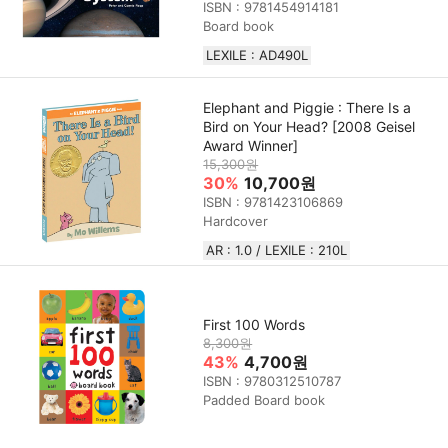
ISBN : 9781454914181
Board book
LEXILE : AD490L
Elephant and Piggie : There Is a
Bird on Your Head? [2008 Geisel
Award Winner]
15,300원
30%
10,700원
ISBN : 9781423106869
Hardcover
AR : 1.0 / LEXILE : 210L
First 100 Words
8,300원
43%
4,700원
ISBN : 9780312510787
Padded Board book