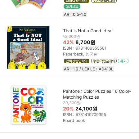
AR : 0.5-1.0
That is Not a Good Idea!
15,000원
42%
8,700원
ISBN : 9781406355581
Paperback, 영국판
AR : 1.0 / LEXILE : AD410L
Pantone : Color Puzzles : 6 Color-
Matching Puzzles
30,300원
20%
24,100원
ISBN : 9781419709395
Board book