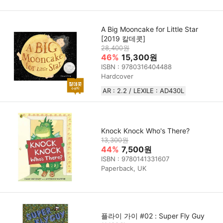
A Big Mooncake for Little Star
[2019 칼데콧]
28,400원
46%
15,300원
ISBN : 9780316404488
Hardcover
AR : 2.2 / LEXILE : AD430L
Knock Knock Who's There?
13,300원
44%
7,500원
ISBN : 9780141331607
Paperback, UK
플라이 가이 #02 : Super Fly Guy