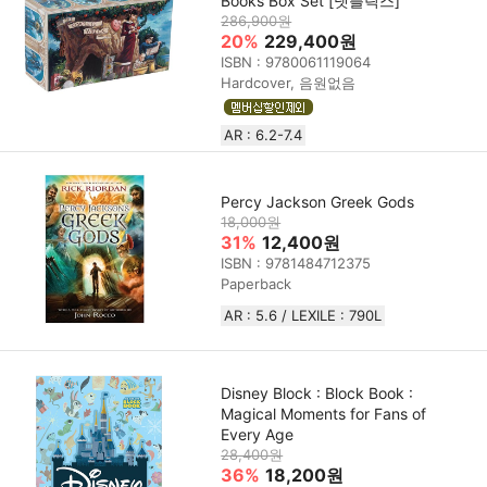
Books Box Set [넷플릭스]
286,900원
20%
229,400원
ISBN : 9780061119064
Hardcover, 음원없음
AR : 6.2-7.4
Percy Jackson Greek Gods
18,000원
31%
12,400원
ISBN : 9781484712375
Paperback
AR : 5.6 / LEXILE : 790L
Disney Block : Block Book :
Magical Moments for Fans of
Every Age
28,400원
36%
18,200원