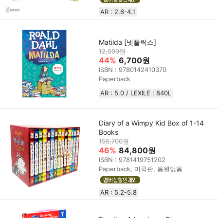
AR : 2.6-4.1
Matilda [넷플릭스]
12,000원
44%
6,700원
ISBN : 9780142410370
Paperback
AR : 5.0 / LEXILE : 840L
Diary of a Wimpy Kid Box of 1-14
Books
156,700원
46%
84,800원
ISBN : 9781419751202
Paperback, 미국판, 음원없음
AR : 5.2-5.8