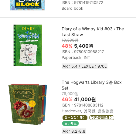
ISBN : 9781419740572
Board book
Diary of a Wimpy Kid #03 : The
Last Straw
10,300원
48%
5,400원
ISBN : 9780810988217
Paperback, INT
AR : 5.4 / LEXILE : 970L
The Hogwarts Library 3종 Box
Set
76,000원
46%
41,000원
ISBN : 9781408883112
Hardcover, 영국판, 음원없음
AR : 8.2-8.8