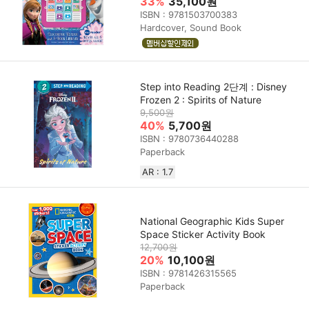
33%
35,100원
ISBN : 9781503700383
Hardcover, Sound Book
Step into Reading 2단계 : Disney
Frozen 2 : Spirits of Nature
9,500원
40%
5,700원
ISBN : 9780736440288
Paperback
AR : 1.7
National Geographic Kids Super
Space Sticker Activity Book
12,700원
20%
10,100원
ISBN : 9781426315565
Paperback