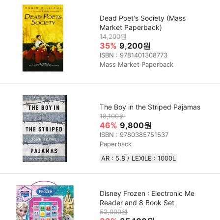
Dead Poet's Society (Mass
Market Paperback)
14,200원
35%
9,200원
ISBN : 9781401308773
Mass Market Paperback
The Boy in the Striped Pajamas
18,100원
46%
9,800원
ISBN : 9780385751537
Paperback
AR : 5.8 / LEXILE : 1000L
Disney Frozen : Electronic Me
Reader and 8 Book Set
52,000원