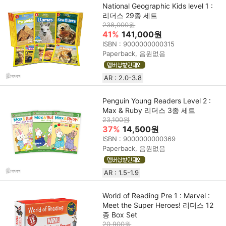
National Geographic Kids level 1 :
리더스 29종 세트
238,000원
41%
141,000원
ISBN : 9000000000315
Paperback, 음원없음
AR : 2.0-3.8
Penguin Young Readers Level 2 :
Max & Ruby 리더스 3종 세트
23,100원
37%
14,500원
ISBN : 9000000000369
Paperback, 음원없음
AR : 1.5-1.9
World of Reading Pre 1 : Marvel :
Meet the Super Heroes! 리더스 12
종 Box Set
20,900원