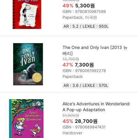
49%
5,300원
ISBN : 9780810987586
Paperback, 미국판
AR : 5.2 / LEXILE : 950L
The One and Only Ivan [2013 뉴
베리]
13,700원
47%
7,300원
ISBN : 9780061992278
Paperback
AR : 3.6 / LEXILE : 570L
Alice's Adventures in Wonderland:
A Pop-up Adaptation
51,900원
45%
28,700원
ISBN : 9780689847431
Hardcover