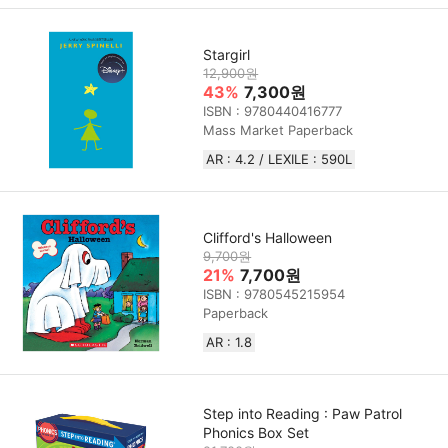
Stargirl
12,900원
43%
7,300원
ISBN : 9780440416777
Mass Market Paperback
AR : 4.2 / LEXILE : 590L
Clifford's Halloween
9,700원
21%
7,700원
ISBN : 9780545215954
Paperback
AR : 1.8
Step into Reading : Paw Patrol
Phonics Box Set