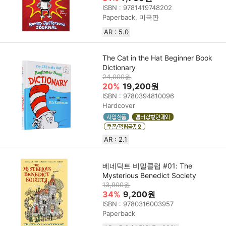
ISBN : 9781419748202
Paperback, 미국판
AR : 5.0
The Cat in the Hat Beginner Book
Dictionary
24,000원
20%
19,200원
ISBN : 9780394810096
Hardcover
AR : 2.1
베네딕트 비밀클럽 #01: The
Mysterious Benedict Society
13,900원
34%
9,200원
ISBN : 9780316003957
Paperback