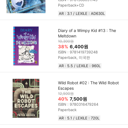
Paperback+CD
AR : 3.1 / LEXILE : AD630L
Diary of a Wimpy Kid #13 : The
Meltdown
10,300원
38%
6,400원
ISBN : 9781419739248
Paperback, 미국판
AR : 5.5 / LEXILE : 960L
Wild Robot #02 : The Wild Robot
Escapes
12,500원
40%
7,500원
ISBN : 9780316479264
Paperback
AR : 5.1 / LEXILE : 720L