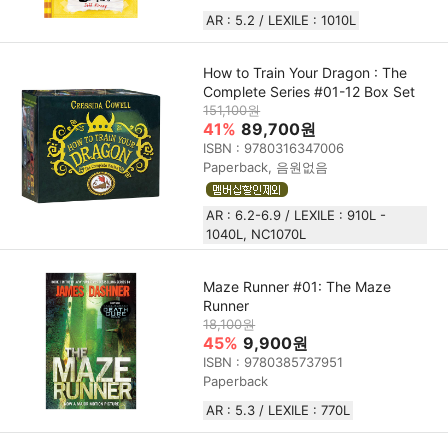
AR : 5.2 / LEXILE : 1010L
How to Train Your Dragon : The
Complete Series #01-12 Box Set
151,100원
41%
89,700원
ISBN : 9780316347006
Paperback, 음원없음
AR : 6.2-6.9 / LEXILE : 910L -
1040L, NC1070L
Maze Runner #01: The Maze
Runner
18,100원
45%
9,900원
ISBN : 9780385737951
Paperback
AR : 5.3 / LEXILE : 770L