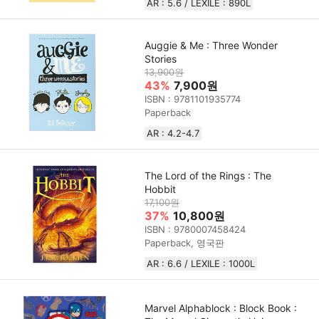
AR : 5.6 / LEXILE : 890L
Auggie & Me : Three Wonder
Stories
13,900원
43%
7,900원
ISBN : 9781101935774
Paperback
AR : 4.2-4.7
The Lord of the Rings : The
Hobbit
17,100원
37%
10,800원
ISBN : 9780007458424
Paperback, 영국판
AR : 6.6 / LEXILE : 1000L
Marvel Alphablock : Block Book :