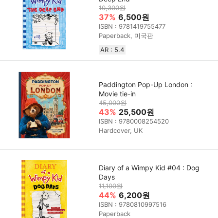
10,300원
37%
6,500원
ISBN : 9781419755477
Paperback, 미국판
AR : 5.4
Paddington Pop-Up London :
Movie tie-in
45,000원
43%
25,500원
ISBN : 9780008254520
Hardcover, UK
Diary of a Wimpy Kid #04 : Dog
Days
11,100원
44%
6,200원
ISBN : 9780810997516
Paperback