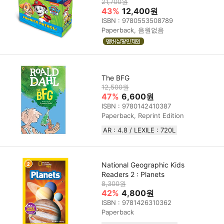
21,700원
43%
12,400원
ISBN : 9780553508789
Paperback, 음원없음
The BFG
12,500원
47%
6,600원
ISBN : 9780142410387
Paperback, Reprint Edition
AR : 4.8 / LEXILE : 720L
National Geographic Kids
Readers 2 : Planets
8,300원
42%
4,800원
ISBN : 9781426310362
Paperback