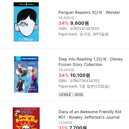
Penguin Readers 3단계 : Wonder
14,500원
34%
9,600원
ISBN : 9780241397893
Paperback, 영국판, MP3음원
Step into Reading 1,2단계 : Disney
Frozen Story Collection
15,200원
34%
10,100원
ISBN : 9780736434355
Paperback, 5종 합본(CD없음)
LEXILE : 420L
Diary of an Awesome Friendly Kid
#01 : Rowley Jefferson's Journal
11,100원
31%
7,700원