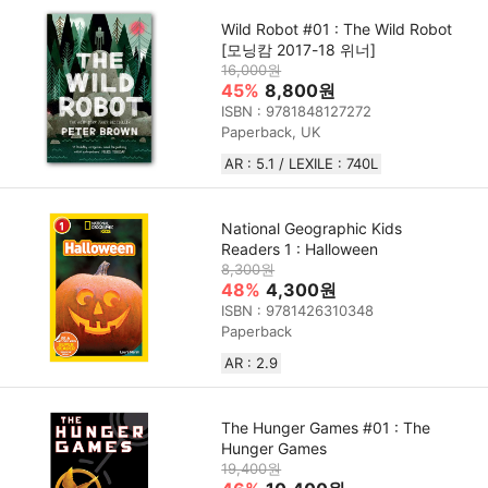
Wild Robot #01 : The Wild Robot
[모닝캄 2017-18 위너]
16,000원
45%
8,800원
ISBN : 9781848127272
Paperback, UK
AR : 5.1 / LEXILE : 740L
National Geographic Kids
Readers 1 : Halloween
8,300원
48%
4,300원
ISBN : 9781426310348
Paperback
AR : 2.9
The Hunger Games #01 : The
Hunger Games
19,400원