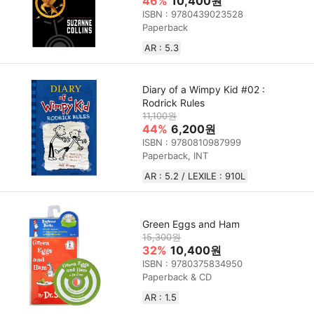
46%
10,400원
ISBN : 9780439023528
Paperback
AR : 5.3
Diary of a Wimpy Kid #02 :
Rodrick Rules
11,100원
44%
6,200원
ISBN : 9780810987999
Paperback, INT
AR : 5.2 / LEXILE : 910L
Green Eggs and Ham
15,300원
32%
10,400원
ISBN : 9780375834950
Paperback & CD
AR : 1.5