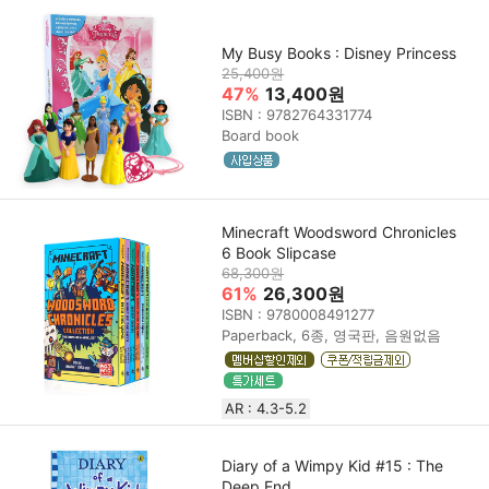
My Busy Books : Disney Princess
25,400원
47%
13,400원
ISBN : 9782764331774
Board book
Minecraft Woodsword Chronicles
6 Book Slipcase
68,300원
61%
26,300원
ISBN : 9780008491277
Paperback, 6종, 영국판, 음원없음
AR : 4.3-5.2
Diary of a Wimpy Kid #15 : The
Deep End