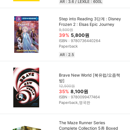
AR : 3.6 / LEXILE : 600L
Step into Reading 3단계 : Disney
Frozen 2 : Elsas Epic Journey
9,500원
39%
5,800원
ISBN : 9780736440264
Paperback
AR : 2.5
Brave New World [북유럽/요즘책
방]
12,500원
35%
8,100원
ISBN : 9780099477464
Paperback,영국판
The Maze Runner Series
Complete Collection 5종 Boxed