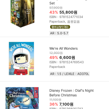
Set
97,900원
43%
55,800원
ISBN : 9781524771034
Paperback, 음원없음
AR : 5.0-5.7
We're All Wonders
12,900원
49%
6,600원
ISBN : 9781524769543
Paperback
AR : 1.5 / LEXILE : AD370L
Disney Frozen : Olaf's Night
Before Christmas
11,100원
36%
7,100원
ISBN : 9781368051743