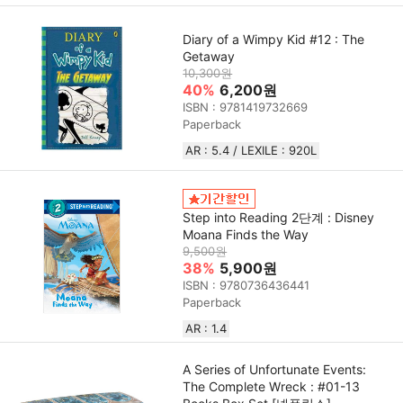
Diary of a Wimpy Kid #12 : The
Getaway
10,300원
40%
6,200원
ISBN : 9781419732669
Paperback
AR : 5.4 / LEXILE : 920L
Step into Reading 2단계 : Disney
Moana Finds the Way
9,500원
38%
5,900원
ISBN : 9780736436441
Paperback
AR : 1.4
A Series of Unfortunate Events:
The Complete Wreck : #01-13