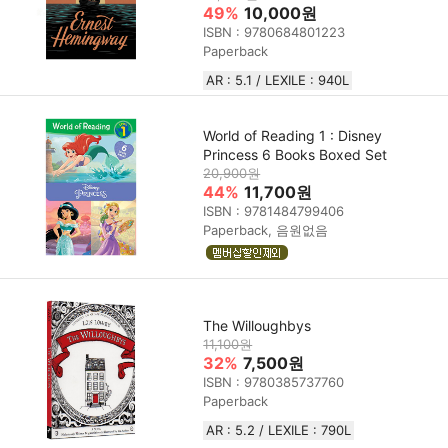
49%
10,000원
ISBN : 9780684801223
Paperback
AR : 5.1 / LEXILE : 940L
World of Reading 1 : Disney
Princess 6 Books Boxed Set
20,900원
44%
11,700원
ISBN : 9781484799406
Paperback, 음원없음
The Willoughbys
11,100원
32%
7,500원
ISBN : 9780385737760
Paperback
AR : 5.2 / LEXILE : 790L