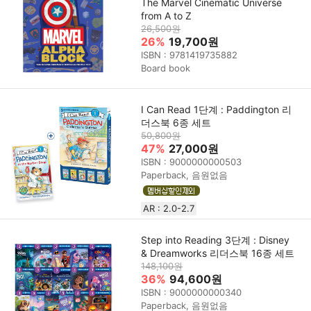
The Marvel Cinematic Universe
from A to Z
26,500원
26%
19,700원
ISBN : 9781419735882
Board book
I Can Read 1단계 : Paddington 리
더스북 6종 세트
50,800원
47%
27,000원
ISBN : 9000000000503
Paperback, 음원없음
AR : 2.0-2.7
Step into Reading 3단계 : Disney
& Dreamworks 리더스북 16종 세트
148,100원
36%
94,600원
ISBN : 9000000000340
Paperback, 음원없음