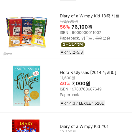
Diary of a Wimpy Kid 18종 세트
172,300원
56%
76,100원
ISBN : 9000000011007
Paperback, 영국판, 음원없음
AR : 5.2-5.8
Flora & Ulysses [2014 뉴베리]
11,600원
40%
7,000원
ISBN : 9780763687649
Paperback
AR : 4.3 / LEXILE : 520L
Diary of a Wimpy Kid #01
10,300원