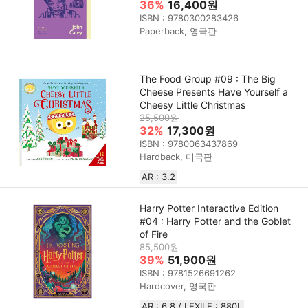
36%
16,400원
ISBN : 9780300283426
Paperback, 영국판
The Food Group #09 : The Big
Cheese Presents Have Yourself a
Cheesy Little Christmas
25,500원
32%
17,300원
ISBN : 9780063437869
Hardback, 미국판
AR : 3.2
Harry Potter Interactive Edition
#04 : Harry Potter and the Goblet
of Fire
85,500원
39%
51,900원
ISBN : 9781526691262
Hardcover, 영국판
AR : 6.8 / LEXILE : 880L