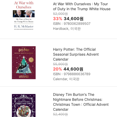
At War With Ourselves : My Tour
of Duty in the Trump White House
52,000원
33%
34,600원
ISBN : 9780062899507
Hardback, 미국판
Harry Potter: The Official
Seasonal Surprises Advent
Calendar
55,900원
20%
44,600원
ISBN : 9798886636789
Calendar, 미국판
Disney Tim Burton's The
Nightmare Before Christmas:
Christmas Town : Official Advent
Calendar
52,400원