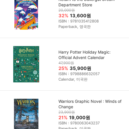
Department Store
20,000원
32%
13,600원
ISBN : 9781035412808
Paperback, 영국판
Harry Potter Holiday Magic:
Official Advent Calendar
47,900원
25%
35,900원
ISBN : 9798886632057
Calendar, 미국판
Warriors Graphic Novel : Winds of
Change
23,900원
21%
19,000원
ISBN : 9780063043237
Paperback, 미국판