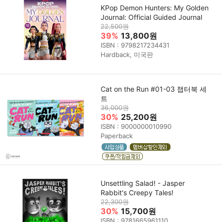
KPop Demon Hunters: My Golden
Journal: Official Guided Journal
22,500원
39%
13,800원
ISBN : 9798217234431
Hardback, 미국판
Cat on the Run #01-03 챕터북 세
트
36,000원
30%
25,200원
ISBN : 9000000010990
Paperback
Unsettling Salad! - Jasper
Rabbit's Creepy Tales!
22,300원
30%
15,700원
ISBN : 9781665961110