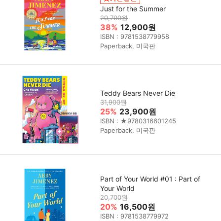
Just for the Summer
20,700원
38%
12,900원
ISBN : 9781538779958
Paperback, 미국판
Teddy Bears Never Die
31,900원
25%
23,900원
ISBN : ★9780316601245
Paperback, 미국판
Part of Your World #01 : Part of
Your World
20,700원
20%
16,500원
ISBN : 9781538779972