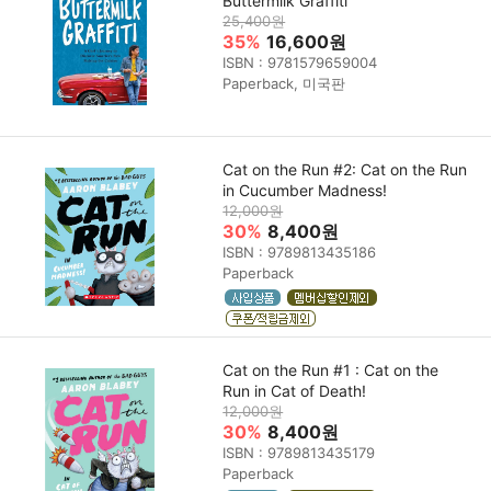
Buttermilk Graffiti
25,400원
35%
16,600원
ISBN : 9781579659004
Paperback, 미국판
Cat on the Run #2: Cat on the Run
in Cucumber Madness!
12,000원
30%
8,400원
ISBN : 9789813435186
Paperback
Cat on the Run #1 : Cat on the
Run in Cat of Death!
12,000원
30%
8,400원
ISBN : 9789813435179
Paperback