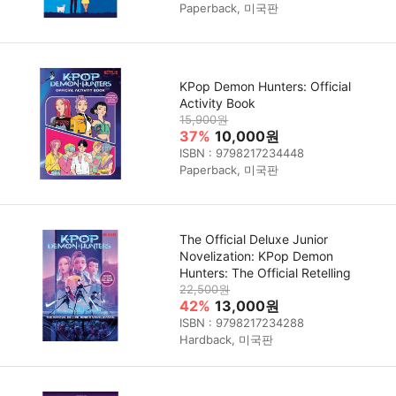
Paperback, 미국판
KPop Demon Hunters: Official
Activity Book
15,900원
37%
10,000원
ISBN : 9798217234448
Paperback, 미국판
The Official Deluxe Junior
Novelization: KPop Demon
Hunters: The Official Retelling
22,500원
42%
13,000원
ISBN : 9798217234288
Hardback, 미국판