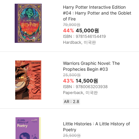
Harry Potter Interactive Edition
#04 : Harry Potter and the Goblet
of Fire
79,900원
44%
45,000원
ISBN : 9781546154419
Hardback, 미국판
Warriors Graphic Novel: The
Prophecies Begin #03
25,500원
43%
14,500원
ISBN : 9780063203938
Paperback, 미국판
AR : 2.8
Little Histories : A Little History of
Poetry
25,500원