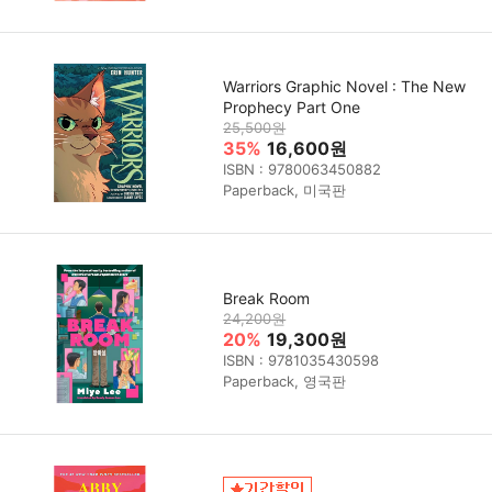
Warriors Graphic Novel : The New
Prophecy Part One
25,500원
35%
16,600원
ISBN : 9780063450882
Paperback, 미국판
Break Room
24,200원
20%
19,300원
ISBN : 9781035430598
Paperback, 영국판