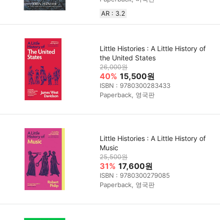
AR : 3.2
Little Histories : A Little History of
the United States
26,000원
40%
15,500원
ISBN : 9780300283433
Paperback, 영국판
Little Histories : A Little History of
Music
25,500원
31%
17,600원
ISBN : 9780300279085
Paperback, 영국판