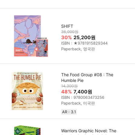
SHIFT
36,000원
30%
25,200원
ISBN : ★9781915829344
Paperback, 영국판
The Food Group #08 : The
Humble Pie
14,300원
48%
7,400원
ISBN : 9780063473256
Paperback, 미국판
AR : 3.1
Warriors Graphic Novel: The