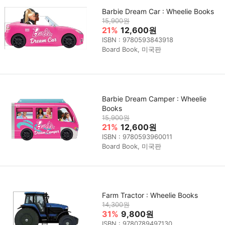
Barbie Dream Car : Wheelie Books
15,900원
21%
12,600원
ISBN : 9780593843918
Board Book, 미국판
Barbie Dream Camper : Wheelie
Books
15,900원
21%
12,600원
ISBN : 9780593960011
Board Book, 미국판
Farm Tractor : Wheelie Books
14,300원
31%
9,800원
ISBN : 9780789497130