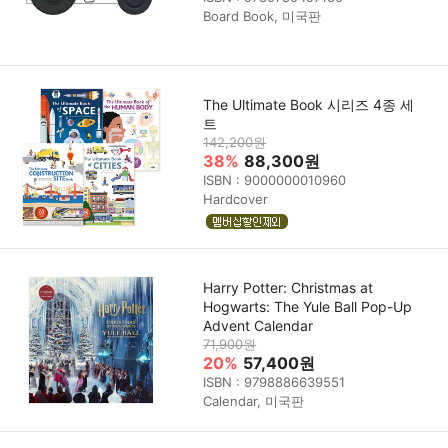
Board Book, 미국판
The Ultimate Book 시리즈 4종 세
트
142,200원
38%
88,300원
ISBN : 9000000010960
Hardcover
Harry Potter: Christmas at
Hogwarts: The Yule Ball Pop-Up
Advent Calendar
71,900원
20%
57,400원
ISBN : 9798886639551
Calendar, 미국판