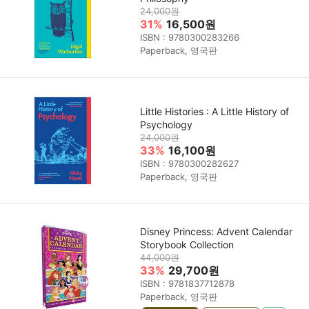
24,000원
31%
16,500원
ISBN : 9780300283266
Paperback, 영국판
Little Histories : A Little History of
Psychology
24,000원
33%
16,100원
ISBN : 9780300282627
Paperback, 영국판
Disney Princess: Advent Calendar
Storybook Collection
44,000원
33%
29,700원
ISBN : 9781837712878
Paperback, 영국판