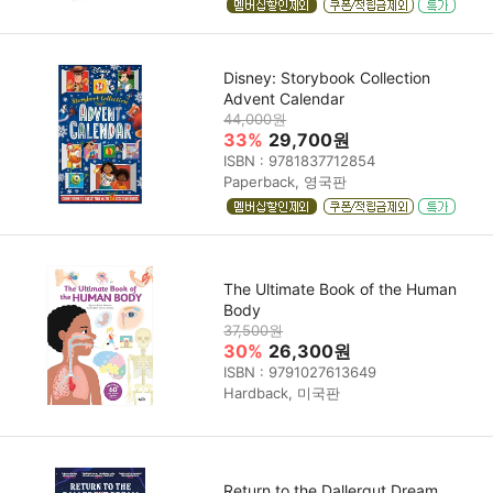
Disney: Storybook Collection
Advent Calendar
44,000원
33%
29,700원
ISBN : 9781837712854
Paperback, 영국판
The Ultimate Book of the Human
Body
37,500원
30%
26,300원
ISBN : 9791027613649
Hardback, 미국판
Return to the Dallergut Dream