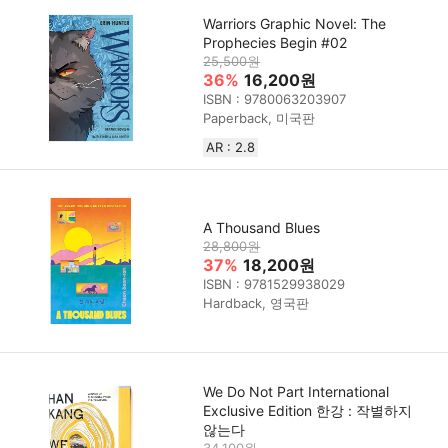
Warriors Graphic Novel: The
Prophecies Begin #02
25,500원
36%
16,200원
ISBN : 9780063203907
Paperback, 미국판
AR : 2.8
A Thousand Blues
28,800원
37%
18,200원
ISBN : 9781529938029
Hardback, 영국판
We Do Not Part International
Exclusive Edition 한강 : 작별하지
않는다