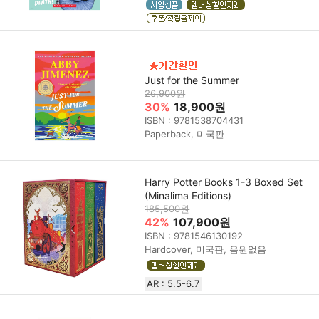
Just for the Summer
26,900원
30%
18,900원
ISBN : 9781538704431
Paperback, 미국판
Harry Potter Books 1-3 Boxed Set
(Minalima Editions)
185,500원
42%
107,900원
ISBN : 9781546130192
Hardcover, 미국판, 음원없음
AR : 5.5-6.7