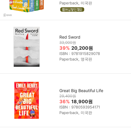
Paperback, 미국판
Red Sword
33,000원
39%
20,200원
ISBN : 9781915829078
Paperback, 영국판
Great Big Beautiful Life
29,400원
36%
18,900원
ISBN : 9780593954171
Paperback, 미국판