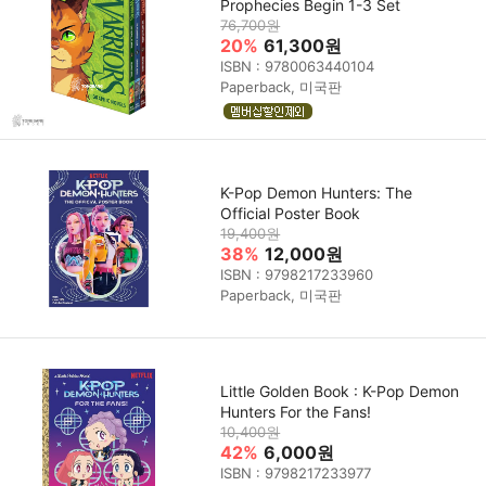
Prophecies Begin 1-3 Set
76,700원
20%
61,300원
ISBN : 9780063440104
Paperback, 미국판
K-Pop Demon Hunters: The
Official Poster Book
19,400원
38%
12,000원
ISBN : 9798217233960
Paperback, 미국판
Little Golden Book : K-Pop Demon
Hunters For the Fans!
10,400원
42%
6,000원
ISBN : 9798217233977