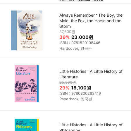
Always Remember : The Boy, the
Mole, the Fox, the Horse and the
Storm
37,500원
39%
23,000원
ISBN : 9781529108446
Hardcover, 영국판
Little Histories : A Little History of
Literature
25,500원
29%
18,100원
ISBN : 9780300283419
Paperback, 영국판
Little Histories : A Little History of
Philosophy