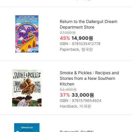
Return to the Dallergut Dream
Department Store
27,000원
45%
14,900원
ISBN : 9781035412778
Paperback, 영국판
Smoke & Pickles : Recipes and
Stories from a New Southern
Kitchen
52,400원
37%
33,000원
ISBN : 9781579654924
Hardback, 미국판