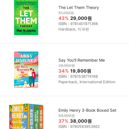
The Let Them Theory
51,000원
43%
29,000원
ISBN : 9781401971366
Hardback, 미국판
Say You'll Remember Me
29,900원
34%
19,800원
ISBN : 9781538774168
Paperback, International Edition
Emily Henry 3-Book Boxed Set
59,900원
37%
38,000원
ISBN : 9780593953662