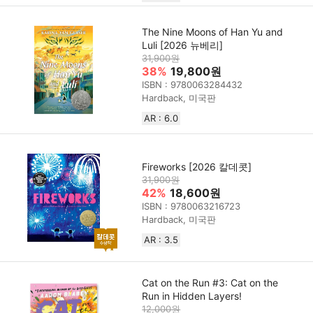
The Nine Moons of Han Yu and
Luli [2026 뉴베리]
31,900원
38%
19,800원
ISBN : 9780063284432
Hardback, 미국판
AR : 6.0
Fireworks [2026 칼데콧]
31,900원
42%
18,600원
ISBN : 9780063216723
Hardback, 미국판
AR : 3.5
Cat on the Run #3: Cat on the
Run in Hidden Layers!
12,000원