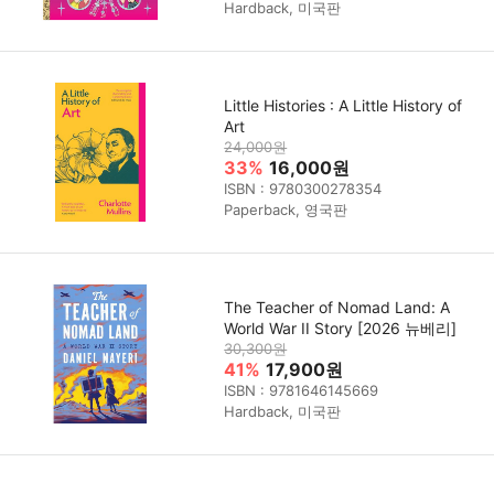
Hardback, 미국판
Little Histories : A Little History of
Art
24,000원
33%
16,000원
ISBN : 9780300278354
Paperback, 영국판
The Teacher of Nomad Land: A
World War II Story [2026 뉴베리]
30,300원
41%
17,900원
ISBN : 9781646145669
Hardback, 미국판