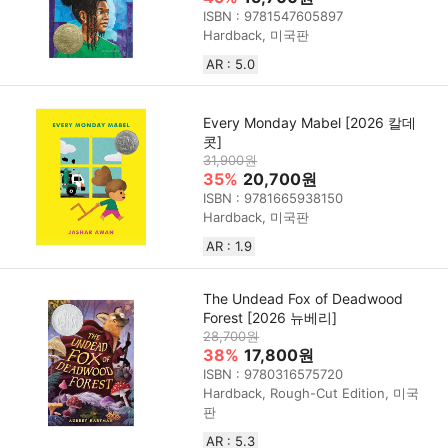
ISBN : 9781547605897
Hardback, 미국판
AR : 5.0
Every Monday Mabel [2026 칼데
콧]
31,900원
35%
20,700원
ISBN : 9781665938150
Hardback, 미국판
AR : 1.9
The Undead Fox of Deadwood
Forest [2026 뉴베리]
28,700원
38%
17,800원
ISBN : 9780316575720
Hardback, Rough-Cut Edition, 미국
판
AR : 5.3