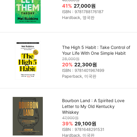
41%
27,000원
ISBN : 9781788176187
Hardback, 영국판
The High 5 Habit : Take Control of
Your Life With One Simple Habit
28,000원
20%
22,300원
ISBN : 9781401967499
Paperback, 미국판
Bourbon Land : A Spirited Love
Letter to My Old Kentucky
Whiskey
47,900원
39%
29,100원
ISBN : 9781648291531
Hardback, 미국판