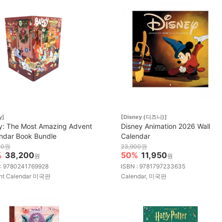
y]
[Disney (디즈니)]
y: The Most Amazing Advent
Disney Animation 2026 Wall
ndar Book Bundle
Calendar
00원
23,900원
%
38,200
50%
11,950
원
원
 : 9780241769928
ISBN : 9781797233635
nt Calendar 미국판
Calendar, 미국판