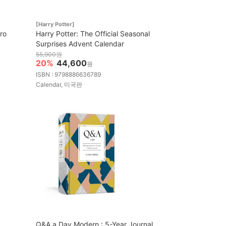
[Harry Potter]
ro
Harry Potter: The Official Seasonal
Surprises Advent Calendar
55,900원
20%
44,600
원
ISBN : 9798886636789
Calendar, 미국판
Q&A a Day Modern : 5-Year Journal