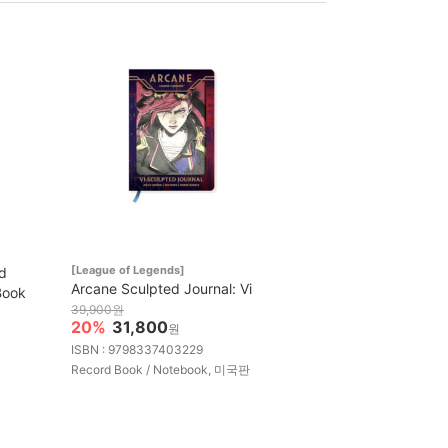
[League of Legends]
d
Arcane Sculpted Journal: Vi
Book
39,900원
20%
31,800
원
ISBN : 9798337403229
Record Book / Notebook, 미국판