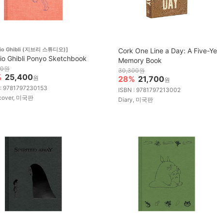
dio Ghibli (지브리 스튜디오)]
Cork One Line a Day: A Five-Ye
io Ghibli Ponyo Sketchbook
Memory Book
00원
30,300원
%
25,400
원
28%
21,700
원
 : 9781797230153
ISBN : 9781797213002
cover, 미국판
Diary, 미국판