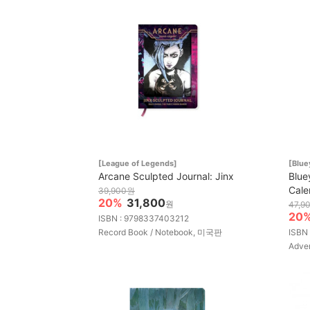
[League of Legends]
[Blue
Arcane Sculpted Journal: Jinx
Blue
Cale
39,900원
20%
31,800
원
47,9
20
ISBN : 9798337403212
Record Book / Notebook, 미국판
ISBN
Adve