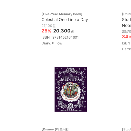
[Five-Year Memory Book]
[Stu
Celestial One Line a Day
Stud
Not
27,100원
25%
20,300
원
28,7
34
ISBN : 9781452164601
Diary, 미국판
ISBN
Hard
[Disney (디즈니)]
[Stu