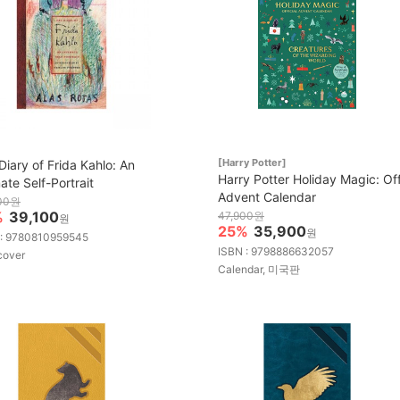
[Harry Potter]
Diary of Frida Kahlo: An
Harry Potter Holiday Magic: Off
ate Self-Portrait
Advent Calendar
00원
%
39,100
47,900원
원
25%
35,900
원
 : 9780810959545
ISBN : 9798886632057
cover
Calendar, 미국판