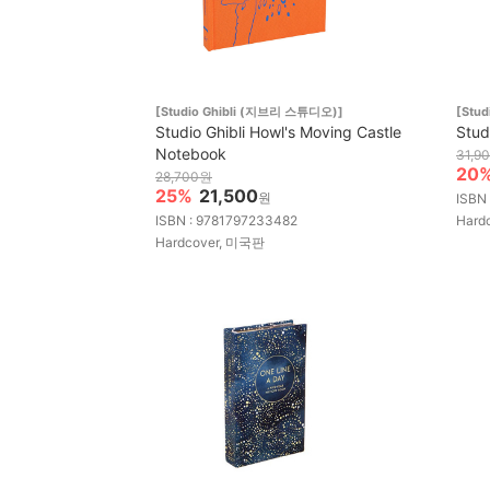
[Studio Ghibli (지브리 스튜디오)]
[Stu
Studio Ghibli Howl's Moving Castle
Stud
Notebook
31,9
20
28,700원
25%
21,500
원
ISBN
ISBN : 9781797233482
Hard
Hardcover, 미국판