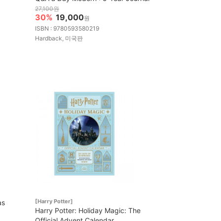
27,100원
30%
19,000
원
ISBN : 9780593580219
Hardback, 미국판
[Harry Potter]
as
Harry Potter: Holiday Magic: The
Official Advent Calendar