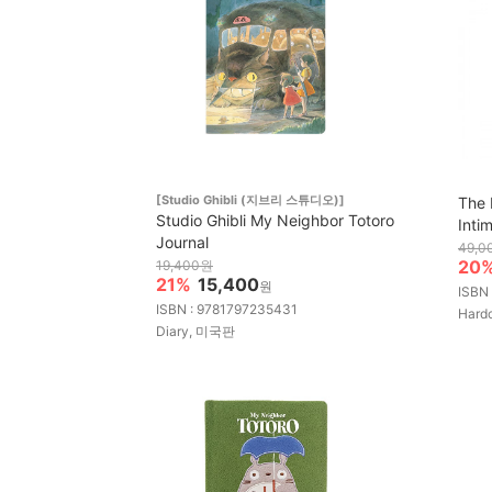
[Studio Ghibli (지브리 스튜디오)]
The 
Studio Ghibli My Neighbor Totoro
Intim
Journal
49,0
20
19,400원
21%
15,400
원
ISBN
ISBN : 9781797235431
Hard
Diary, 미국판