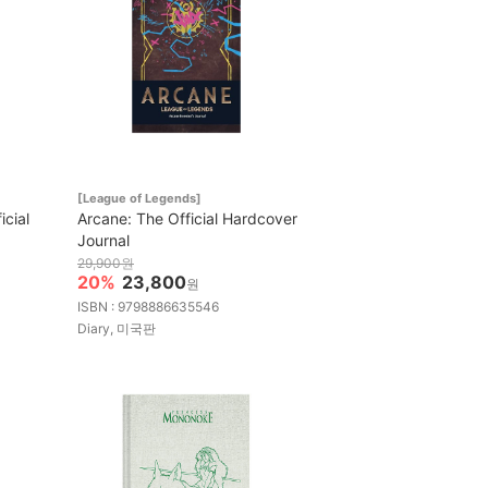
[League of Legends]
icial
Arcane: The Official Hardcover
Journal
29,900원
20%
23,800
원
ISBN : 9798886635546
Diary, 미국판