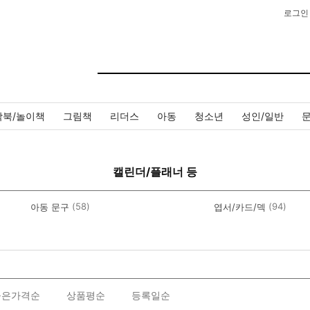
로그인
작북/놀이책
그림책
리더스
아동
청소년
성인/일반
캘린더/플래너 등
(58)
(94)
아동 문구
엽서/카드/덱
높은가격순
상품평순
등록일순