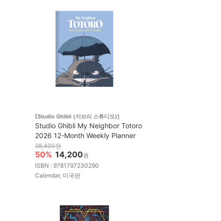
[Studio Ghibli (지브리 스튜디오)]
Studio Ghibli My Neighbor Totoro
2026 12-Month Weekly Planner
28,400원
50%
14,200
원
ISBN : 9781797230290
Calendar, 미국판