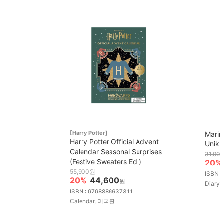
[Harry Potter]
Mari
Harry Potter Official Advent
Unik
Calendar Seasonal Surprises
31,9
(Festive Sweaters Ed.)
20
55,900원
ISBN
20%
44,600
원
Diar
ISBN : 9798886637311
Calendar, 미국판