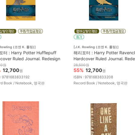
 Rowling (조앤 K. 롤링)]
[J.K. Rowling (조앤 K. 롤링)]
 : Harry Potter Hufflepuff
해리포터 : Harry Potter Ravenc
cover Ruled Journal. Redesign
Hardcover Ruled Journal. Rede
00원
28,500원
%
12,700
55%
12,700
원
원
 : 9781683833192
ISBN : 9781683833208
rd Book / Notebook, 영국판
Record Book / Notebook, 영국판