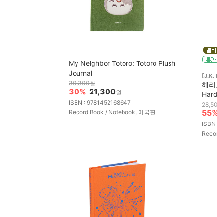
My Neighbor Totoro: Totoro Plush
Journal
[J.K.
30,300원
해리포터
30%
21,300
원
Hard
ISBN : 9781452168647
28,5
55
Record Book / Notebook, 미국판
ISBN
Reco