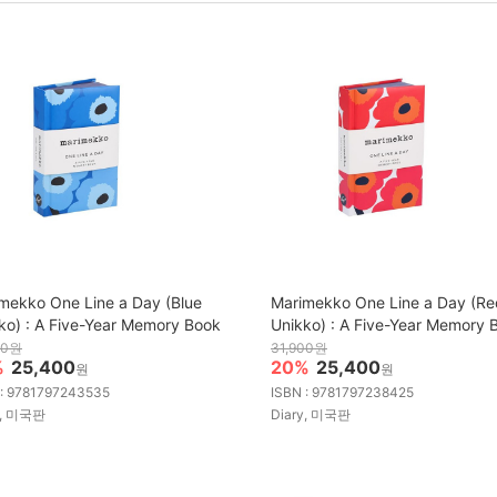
mekko One Line a Day (Blue
Marimekko One Line a Day (Re
ko) : A Five-Year Memory Book
Unikko) : A Five-Year Memory 
00원
31,900원
%
25,400
20%
25,400
원
원
 : 9781797243535
ISBN : 9781797238425
y, 미국판
Diary, 미국판