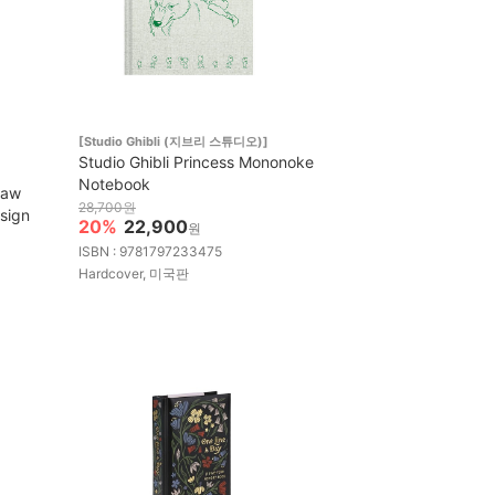
[Studio Ghibli (지브리 스튜디오)]
Studio Ghibli Princess Mononoke
Notebook
law
28,700원
sign
20%
22,900
원
ISBN : 9781797233475
Hardcover, 미국판