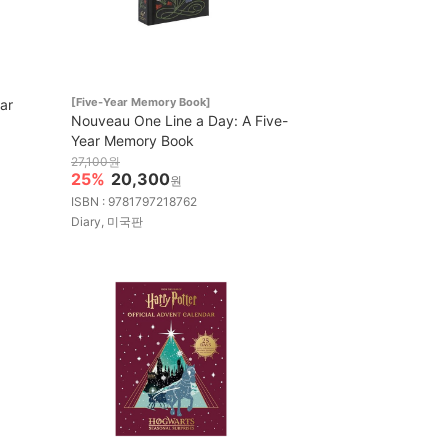
[Five-Year Memory Book]
ar
Nouveau One Line a Day: A Five-
Year Memory Book
27,100원
25%
20,300
원
ISBN : 9781797218762
Diary, 미국판