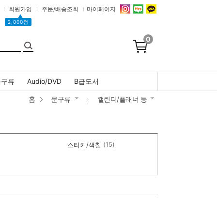
회원가입
주문/배송조회
마이페이지
▲
2,000점
0
문구류
Audio/DVD
B급도서
홈
문구류
캘린더/플래너 등
(15)
스티커/색칠