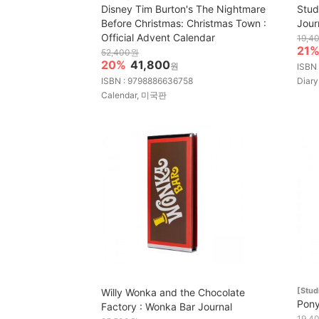
Disney Tim Burton's The Nightmare
Stud
Before Christmas: Christmas Town :
Jour
Official Advent Calendar
19,4
21
52,400원
20%
41,800
원
ISBN
ISBN : 9798886636758
Diar
Calendar, 미국판
[Stu
Willy Wonka and the Chocolate
Pony
Factory : Wonka Bar Journal
19,4