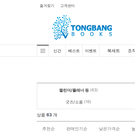
즐겨찾기
고객센터
북세트
조
신간
베스트
이벤트
(63)
캘린더/플래너 등
(16)
굿즈/소품
상품
63
개
추천순
판매인기순
낮은가격순