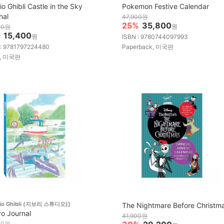
io Ghibli Castle in the Sky
Pokemon Festive Calendar
nal
47,900원
25%
35,800
원
00원
%
15,400
원
ISBN : 9780744097993
 : 9781797224480
Paperback, 미국판
y, 미국판
dio Ghibli (지브리 스튜디오)]
The Nightmare Before Christm
o Journal
41,900원
00원