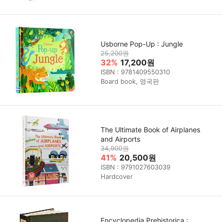
Usborne Pop-Up : Jungle
25,200원
32%
17,200원
ISBN : 9781409550310
Board book, 영국판
The Ultimate Book of Airplanes
and Airports
34,900원
41%
20,500원
ISBN : 9791027603039
Hardcover
Encyclopedia Prehistorica :