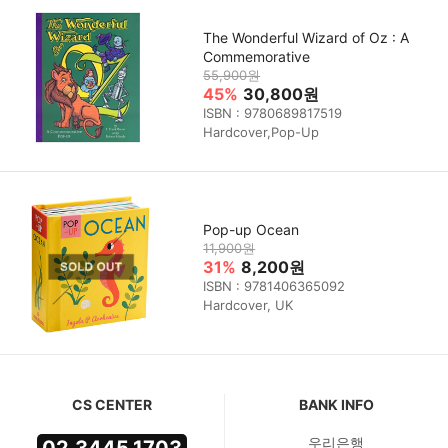
The Wonderful Wizard of Oz : A
Commemorative
55,900원
45%
30,800원
ISBN : 9780689817519
Hardcover,Pop-Up
Pop-up Ocean
11,900원
31%
8,200원
ISBN : 9781406365092
Hardcover, UK
CS CENTER
BANK INFO
우리은행
02.3445.1703