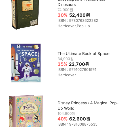
Dinosaurs
74,900원
30%
52,400원
ISBN : 9780763622282
Hardcover,Pop-up
The Ultimate Book of Space
34,900원
35%
22,700원
ISBN : 9791027601974
Hardcover
Disney Princess : A Magical Pop-
Up World
104,900원
40%
62,600원
ISBN : 9781608875535