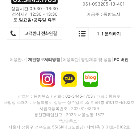
061-093205-13-401
상담시간 09:30 - 16:30
점심시간 12:30 - 13:30
예금주 : 동방도서
토,일요일/공휴일 휴무
이용안내
|
개인정보처리방침
|
이용약관
|
영업제휴 및 상담
|
PC 버전
상호명 : 동방북스 / 전화 :
02-3445-1703
/ 대표 : 함승수
사업장 소재지 : 서울특별시 성동구 성수일로 55 지하1층 B101호~B102호
사업자등록번호 : 202-81-43259
통신판매업신고 : 2023-서울성동-1577
*반송주소 :
서울시 성동구 성수일로 55(SK테크노빌딩) 지하1층 B101호~B102호