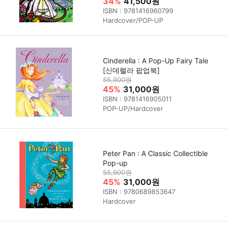
34%
41,500원
ISBN : 9781416960799
Hardcover/POP-UP
Cinderella : A Pop-Up Fairy Tale
[신데렐라 팝업북]
55,900원
45%
31,000원
ISBN : 9781416905011
POP-UP/Hardcover
Peter Pan : A Classic Collectible
Pop-up
55,900원
45%
31,000원
ISBN : 9780689853647
Hardcover