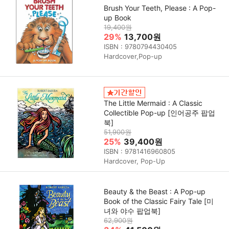
Brush Your Teeth, Please : A Pop-
up Book
19,400원
29%
13,700원
ISBN : 9780794430405
Hardcover,Pop-up
The Little Mermaid : A Classic
Collectible Pop-up [인어공주 팝업
북]
51,900원
25%
39,400원
ISBN : 9781416960805
Hardcover, Pop-Up
Beauty & the Beast : A Pop-up
Book of the Classic Fairy Tale [미
녀와 야수 팝업북]
62,900원