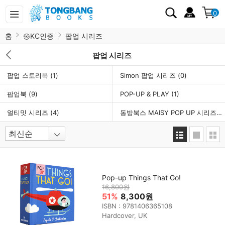
0
홈
㉿KC인증
팝업 시리즈
팝업 시리즈
팝업 스토리북
(1)
Simon 팝업 시리즈
(0)
팝업북
(9)
POP-UP & PLAY
(1)
얼티밋 시리즈
(4)
동방북스 MAISY POP UP 시리즈
(0
Pop-up Things That Go!
16,800원
51%
8,300원
ISBN : 9781406365108
Hardcover, UK