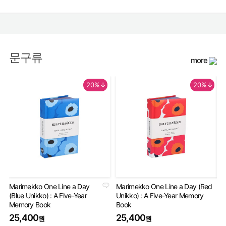
문구류
more
20%↓
20%↓
Marimekko One Line a Day
Marimekko One Line a Day (Red
An
(Blue Unikko) : A Five-Year
Unikko) : A Five-Year Memory
Gu
Memory Book
Book
2
25,400
25,400
원
원