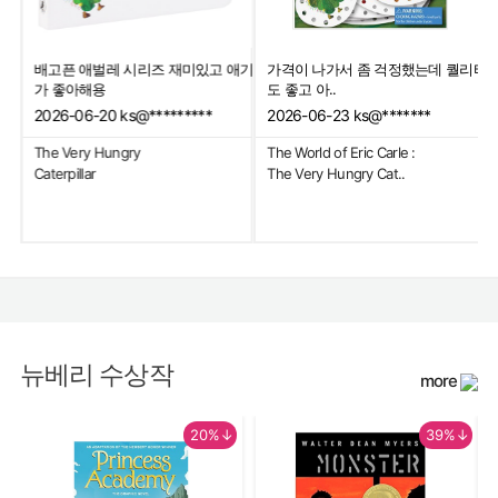
배고픈 애벌레 시리즈 재미있고 애기
가격이 나가서 좀 걱정했는데 퀄리티
내읽
가 좋아해용
도 좋고 아..
2026-06-20
ks@*********
2026-06-23
ks@*******
The Very Hungry
The World of Eric Carle :
Caterpillar
The Very Hungry Cat..
뉴베리 수상작
more
20%↓
39%↓