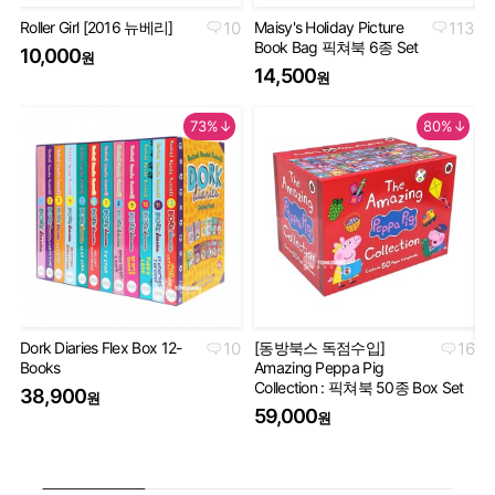
Roller Girl [2016 뉴베리]
10
Maisy's Holiday Picture
113
Th
Book Bag 픽쳐북 6종 Set
Co
10,000
원
Se
14,500
원
5
73%↓
80%↓
Dork Diaries Flex Box 12-
10
[동방북스 독점수입]
16
Books
Amazing Peppa Pig
Ha
Collection : 픽쳐북 50종 Box Set
Co
38,900
원
세
59,000
원
5