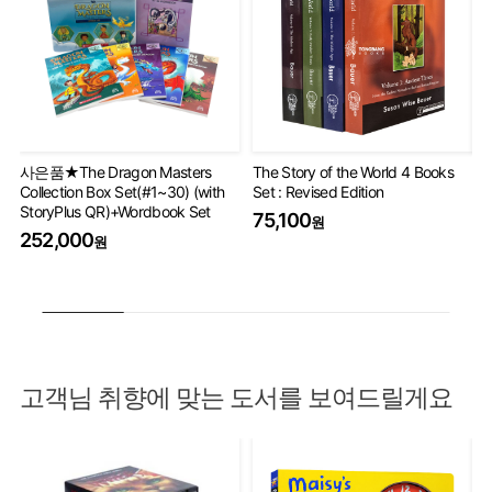
사은품★The Dragon Masters
The Story of the World 4 Books
Ha
Collection Box Set(#1~30) (with
Set : Revised Edition
Co
StoryPlus QR)+Wordbook Set
75,100
5
원
252,000
원
고객님 취향에 맞는 도서를 보여드릴게요