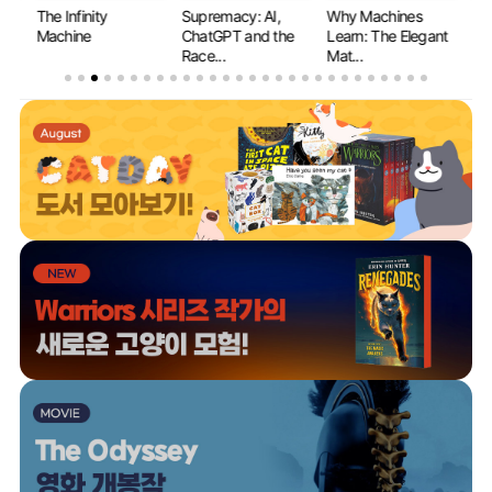
 Infinity
Supremacy: AI,
Why Machines
If Anyone Bui
chine
ChatGPT and the
Learn: The Elegant
Everyone Di
Race...
Mat...