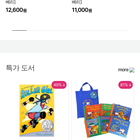
베리]
베리]
Th
Wo
12,600
11,000
원
원
17
특가 도서
more
49%↓
81%↓