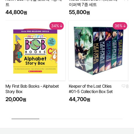
트
이퍼백 7종 세트
Th
44,800
55,800
9
원
원
34%↓
36%↓
My First Bob Books - Alphabet
Keeper of the Lost Cities
8
Th
Story Box
#01-5 Collection Box Set
Bo
20,000
44,700
4
원
원