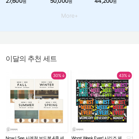
27,600
50,000
44,200
원
원
원
More+
이달의 추천 세트
30%↓
43%↓
Now I See 사계절 보드북 4종 세
Worst Week Ever! 시리즈 페
1
Geo