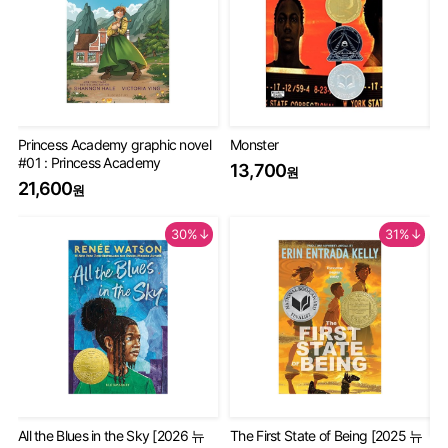
Princess Academy graphic novel
Monster
Th
#01 : Princess Academy
Bo
13,700
원
20
21,600
원
9
30%↓
31%↓
All the Blues in the Sky [2026 뉴
The First State of Being [2025 뉴