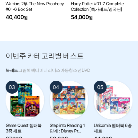
Warriors 2부 The New Prophecy
Harry Potter #01-7 Complete
Pe
#01-6 Box Set
Collection [특가세트/영국판]
9
40,400
54,000
원
원
이번주 카테고리별 베스트
북세트
그림책
액티비티
리더스
아동
청소년
DVD
03
04
05
Game Quest 챕터북
Step into Reading 1
Unicornia 챕터북 6종
3종 세트
단계 : Disney Pr...
세트