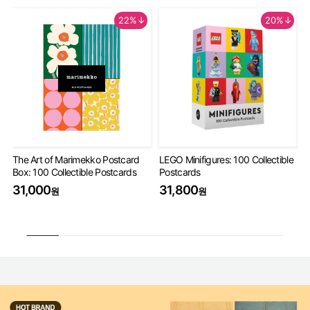
22%↓
20%↓
The Art of Marimekko Postcard
LEGO Minifigures: 100 Collectible
Mi
Box: 100 Collectible Postcards
Postcards
De
31,000
31,800
3
원
원