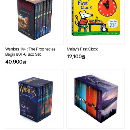
Warriors 1부 : The Prophecies
Maisy's First Clock
Th
Begin #01-6 Box Set
Set
12,100
원
40,900
75
원