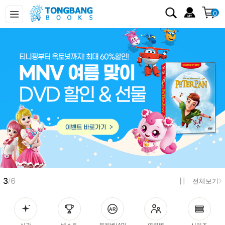
0
4
6
/
전체보기
신간
베스트
북레벨(AR)
연령별
시리즈