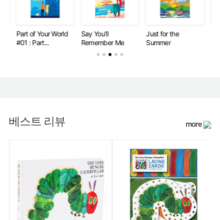
t of Your World
Say You'll
Just for the
Part of Your
: Part...
Remember Me
Summer
#02 : Yours..
베스트 리뷰
more