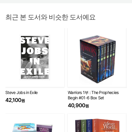
최근 본 도서와 비슷한 도서예요
Steve Jobs in Exile
Warriors 1부 : The Prophecies
Wa
Begin #01-6 Box Set
Se
42,100
원
40,900
6
원