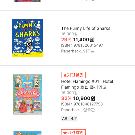
The Funny Life of Sharks
16,000원
29%
11,400원
ISBN : 9781526615497
Paperback, 영국판
Hotel Flamingo #01 : Hotel
Flamingo 호텔 플라밍고
16,000원
32%
10,900원
ISBN : 9781848127753
Paperback, 영국판
AR : 4.7