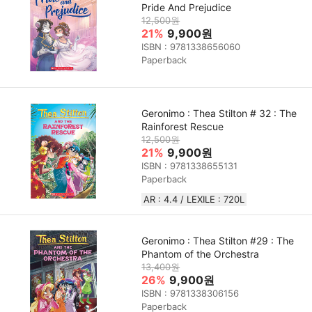
Pride And Prejudice
12,500원
21%
9,900원
ISBN : 9781338656060
Paperback
Geronimo : Thea Stilton # 32 : The
Rainforest Rescue
12,500원
21%
9,900원
ISBN : 9781338655131
Paperback
AR : 4.4 / LEXILE : 720L
Geronimo : Thea Stilton #29 : The
Phantom of the Orchestra
13,400원
26%
9,900원
ISBN : 9781338306156
Paperback