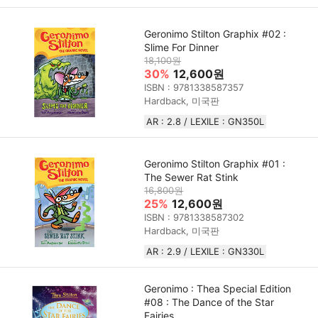
Geronimo Stilton Graphix #02 :
Slime For Dinner
18,100원
30%
12,600원
ISBN : 9781338587357
Hardback, 미국판
AR : 2.8 / LEXILE : GN350L
Geronimo Stilton Graphix #01 :
The Sewer Rat Stink
16,800원
25%
12,600원
ISBN : 9781338587302
Hardback, 미국판
AR : 2.9 / LEXILE : GN330L
Geronimo : Thea Special Edition
#08 : The Dance of the Star
Fairies