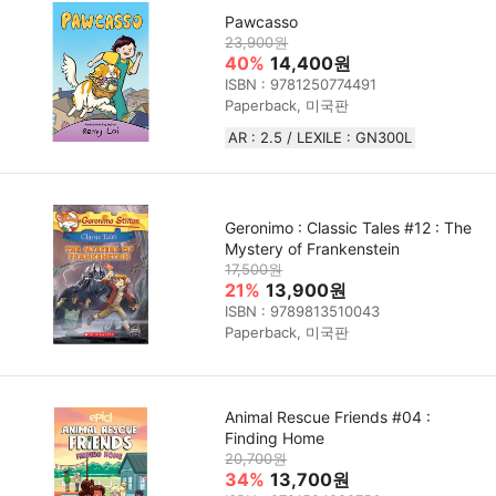
Pawcasso
23,900원
40%
14,400원
ISBN : 9781250774491
Paperback, 미국판
AR : 2.5 / LEXILE : GN300L
Geronimo : Classic Tales #12 : The
Mystery of Frankenstein
17,500원
21%
13,900원
ISBN : 9789813510043
Paperback, 미국판
Animal Rescue Friends #04 :
Finding Home
20,700원
34%
13,700원