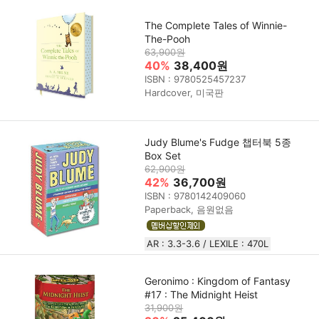
The Complete Tales of Winnie-
The-Pooh
63,900원
40%
38,400원
ISBN : 9780525457237
Hardcover, 미국판
Judy Blume's Fudge 챕터북 5종
Box Set
62,900원
42%
36,700원
ISBN : 9780142409060
Paperback, 음원없음
AR : 3.3-3.6 / LEXILE : 470L
Geronimo : Kingdom of Fantasy
#17 : The Midnight Heist
31,900원