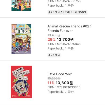
ISBN : 9781524888756
Paperback, 미국판
AR : 3.4 / LEXILE : GN510L
Animal Rescue Friends #02 :
Friends Fur-ever
19,400원
29%
13,700원
ISBN : 9781524875848
Paperback, 미국판
AR : 3.4
Little Good Wolf
15,200원
11%
13,600원
ISBN : 9781921633645
Paperback, 미국판