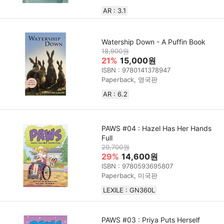
AR : 3.1
Watership Down - A Puffin Book
18,900원
21%
15,000원
ISBN : 9780141378947
Paperback, 영국판
AR : 6.2
PAWS #04 : Hazel Has Her Hands
Full
20,700원
29%
14,600원
ISBN : 9780593695807
Paperback, 미국판
LEXILE : GN360L
PAWS #03 : Priya Puts Herself