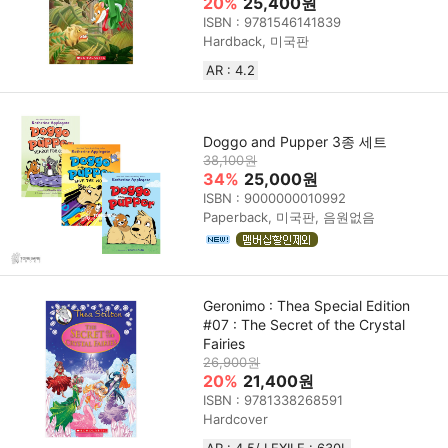
20%
25,400원
ISBN : 9781546141839
Hardback, 미국판
AR : 4.2
Doggo and Pupper 3종 세트
38,100원
34%
25,000원
ISBN : 9000000010992
Paperback, 미국판, 음원없음
Geronimo : Thea Special Edition
#07 : The Secret of the Crystal
Fairies
26,900원
20%
21,400원
ISBN : 9781338268591
Hardcover
AR : 4.5/ LEXILE : 630L