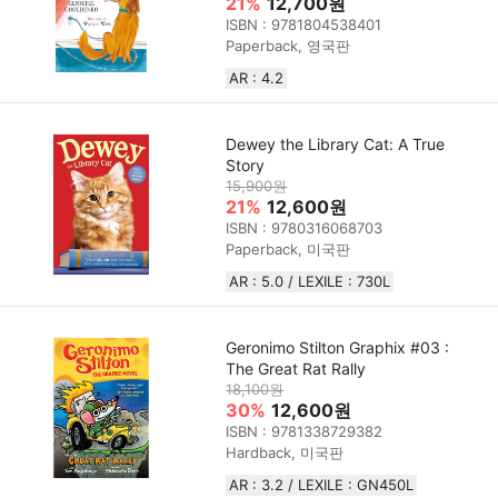
21%
12,700원
ISBN : 9781804538401
Paperback, 영국판
AR : 4.2
Dewey the Library Cat: A True
Story
15,900원
21%
12,600원
ISBN : 9780316068703
Paperback, 미국판
AR : 5.0 / LEXILE : 730L
Geronimo Stilton Graphix #03 :
The Great Rat Rally
18,100원
30%
12,600원
ISBN : 9781338729382
Hardback, 미국판
AR : 3.2 / LEXILE : GN450L