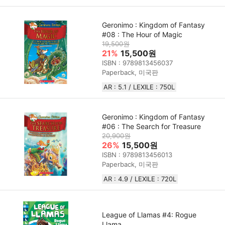
Geronimo : Kingdom of Fantasy
#08 : The Hour of Magic
19,500원
21%
15,500원
ISBN : 9789813456037
Paperback, 미국판
AR : 5.1 / LEXILE : 750L
Geronimo : Kingdom of Fantasy
#06 : The Search for Treasure
20,900원
26%
15,500원
ISBN : 9789813456013
Paperback, 미국판
AR : 4.9 / LEXILE : 720L
League of Llamas #4: Rogue
Llama