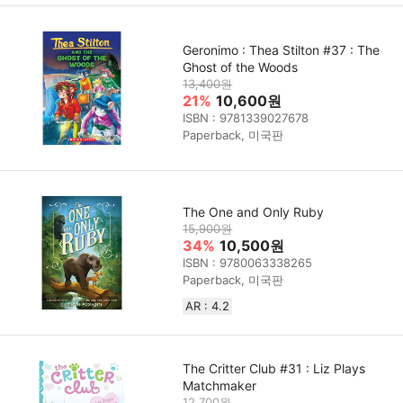
Geronimo : Thea Stilton #37 : The
Ghost of the Woods
13,400원
21%
10,600원
ISBN : 9781339027678
Paperback, 미국판
The One and Only Ruby
15,900원
34%
10,500원
ISBN : 9780063338265
Paperback, 미국판
AR : 4.2
The Critter Club #31 : Liz Plays
Matchmaker
12,700원