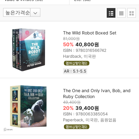
The Wild Robot Boxed Set
81,000원
50%
40,800원
ISBN : 9780316566742
Hardback, 미국판
AR : 5.1-5.5
The One and Only Ivan, Bob, and
Ruby Collection
49,400원
20%
39,400원
ISBN : 9780063385054
Paperback, 미국판, 음원없음