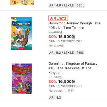
AR : 4.6 / LEXILE : 630L
Geronimo : Journey through Time
#05 : No Time To Lose
22,400원
30%
15,800원
ISBN : 9781338215267
Hardcover
AR : 5.2 / LEXILE : 740L
Geronimo : Kingdom of Fantasy
#16 : The Treasures Of The
Kingdom
23,700원
30%
16,500원
ISBN : 9781339005997
Hardback, 미국판
AR : 4.3