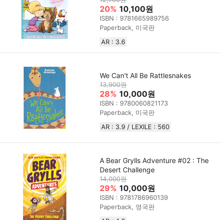
20%
10,100원
ISBN : 9781665989756
Paperback, 미국판
AR : 3.6
We Can't All Be Rattlesnakes
13,900원
28%
10,000원
ISBN : 9780060821173
Paperback, 미국판
AR : 3.9 / LEXILE : 560
A Bear Grylls Adventure #02 : The
Desert Challenge
14,000원
29%
10,000원
ISBN : 9781786960139
Paperback, 영국판