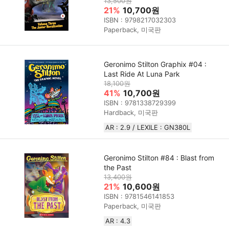
13,500원
21%
10,700원
ISBN : 9798217032303
Paperback, 미국판
Geronimo Stilton Graphix #04 :
Last Ride At Luna Park
18,100원
41%
10,700원
ISBN : 9781338729399
Hardback, 미국판
AR : 2.9 / LEXILE : GN380L
Geronimo Stilton #84 : Blast from
the Past
13,400원
21%
10,600원
ISBN : 9781546141853
Paperback, 미국판
AR : 4.3