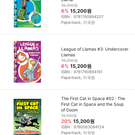
16,200원
6%
15,200원
ISBN : 9781760894207
Paperback, 미국판
League of Llamas #3: Undercover
Llamas
16,200원
6%
15,200원
ISBN : 9781760894191
Paperback, 미국판
The First Cat in Space #02 : The
First Cat in Space and the Soup
of Doom
19,100원
20%
15,200원
ISBN : 9780063084124
Paperback, 미국판