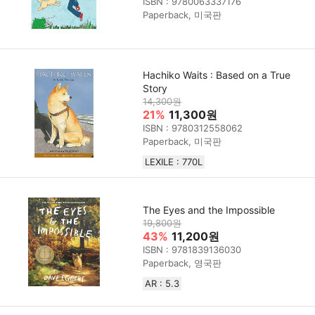
ISBN : 9780063337176
Paperback, 미국판
Hachiko Waits : Based on a True
Story
14,300원
21%
11,300원
ISBN : 9780312558062
Paperback, 미국판
LEXILE : 770L
The Eyes and the Impossible
19,800원
43%
11,200원
ISBN : 9781839136030
Paperback, 영국판
AR : 5.3