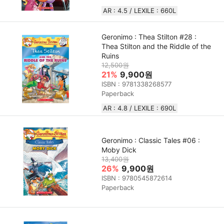
AR : 4.5 / LEXILE : 660L
Geronimo : Thea Stilton #28 :
Thea Stilton and the Riddle of the
Ruins
12,500원
21%
9,900원
ISBN : 9781338268577
Paperback
AR : 4.8 / LEXILE : 690L
Geronimo : Classic Tales #06 :
Moby Dick
13,400원
26%
9,900원
ISBN : 9780545872614
Paperback