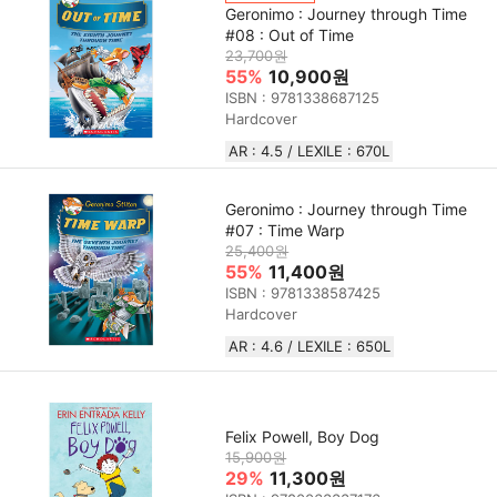
Geronimo : Journey through Time
#08 : Out of Time
23,700원
55%
10,900원
ISBN : 9781338687125
Hardcover
AR : 4.5 / LEXILE : 670L
Geronimo : Journey through Time
#07 : Time Warp
25,400원
55%
11,400원
ISBN : 9781338587425
Hardcover
AR : 4.6 / LEXILE : 650L
Felix Powell, Boy Dog
15,900원
29%
11,300원