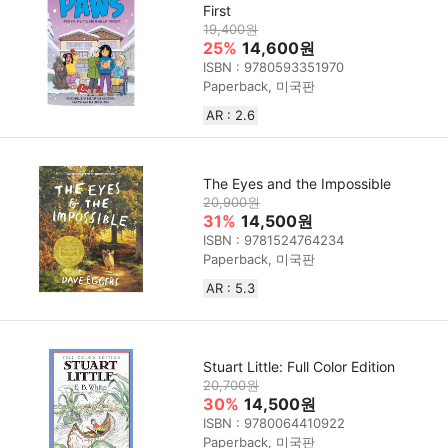
First
19,400원
25%
14,600원
ISBN : 9780593351970
Paperback, 미국판
AR : 2.6
The Eyes and the Impossible
20,900원
31%
14,500원
ISBN : 9781524764234
Paperback, 미국판
AR : 5.3
Stuart Little: Full Color Edition
20,700원
30%
14,500원
ISBN : 9780064410922
Paperback, 미국판