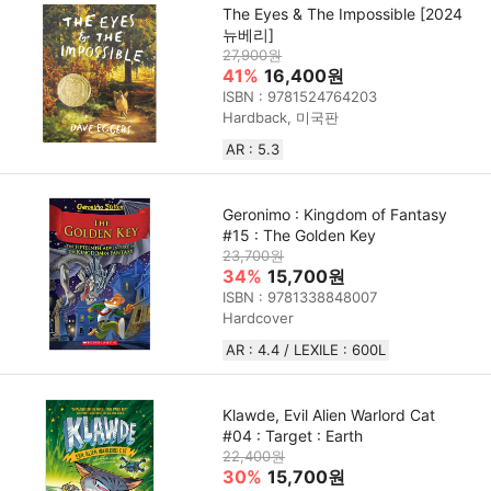
The Eyes & The Impossible [2024
뉴베리]
27,900원
41%
16,400원
ISBN : 9781524764203
Hardback, 미국판
AR : 5.3
Geronimo : Kingdom of Fantasy
#15 : The Golden Key
23,700원
34%
15,700원
ISBN : 9781338848007
Hardcover
AR : 4.4 / LEXILE : 600L
Klawde, Evil Alien Warlord Cat
#04 : Target : Earth
22,400원
30%
15,700원