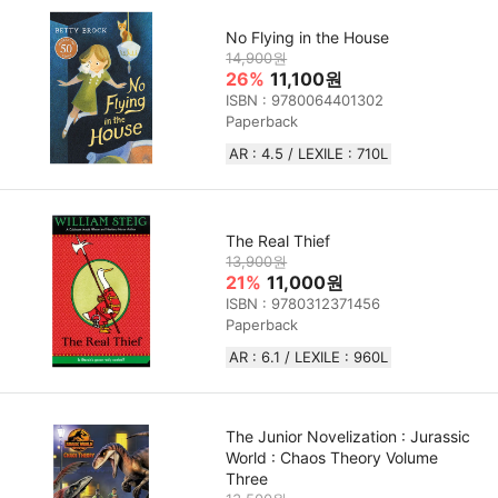
No Flying in the House
14,900원
26%
11,100원
ISBN : 9780064401302
Paperback
AR : 4.5 / LEXILE : 710L
The Real Thief
13,900원
21%
11,000원
ISBN : 9780312371456
Paperback
AR : 6.1 / LEXILE : 960L
The Junior Novelization : Jurassic
World : Chaos Theory Volume
Three