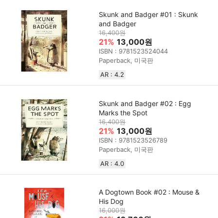
Skunk and Badger #01 : Skunk
and Badger
16,400원
21%
13,000원
ISBN : 9781523524044
Paperback, 미국판
AR : 4.2
Skunk and Badger #02 : Egg
Marks the Spot
16,400원
21%
13,000원
ISBN : 9781523526789
Paperback, 미국판
AR : 4.0
A Dogtown Book #02 : Mouse &
His Dog
16,000원