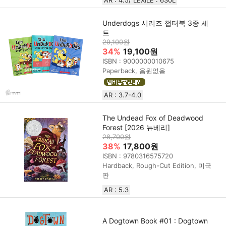
Underdogs 시리즈 챕터북 3종 세
트
29,100원
34%
19,100원
ISBN : 9000000010675
Paperback, 음원없음
AR : 3.7-4.0
The Undead Fox of Deadwood
Forest [2026 뉴베리]
28,700원
38%
17,800원
ISBN : 9780316575720
Hardback, Rough-Cut Edition, 미국
판
AR : 5.3
A Dogtown Book #01 : Dogtown