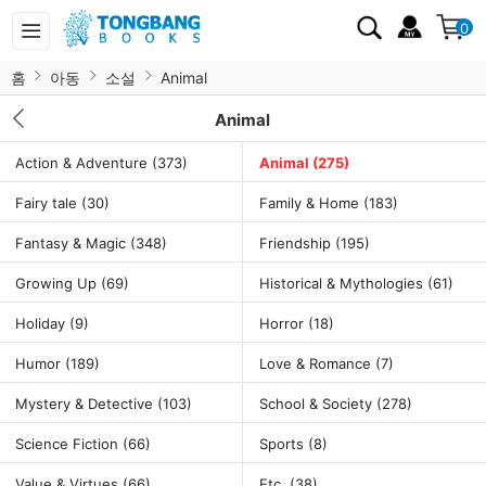
0
홈
아동
소설
Animal
Animal
Action & Adventure
(373)
Animal
(275)
Fairy tale
(30)
Family & Home
(183)
Fantasy & Magic
(348)
Friendship
(195)
Growing Up
(69)
Historical & Mythologies
(61)
Holiday
(9)
Horror
(18)
Humor
(189)
Love & Romance
(7)
Mystery & Detective
(103)
School & Society
(278)
Science Fiction
(66)
Sports
(8)
Value & Virtues
(66)
Etc.
(38)