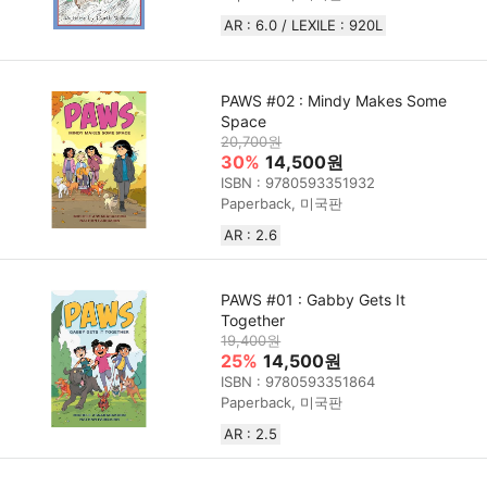
AR : 6.0 / LEXILE : 920L
PAWS #02 : Mindy Makes Some
Space
20,700원
30%
14,500원
ISBN : 9780593351932
Paperback, 미국판
AR : 2.6
PAWS #01 : Gabby Gets It
Together
19,400원
25%
14,500원
ISBN : 9780593351864
Paperback, 미국판
AR : 2.5