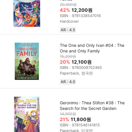
20,900원
42%
12,200원
ISBN : 9781338547016
Hardcover
AR : 4.5
The One and Only Ivan #04 : The
One and Only Family
15,200원
20%
12,100원
ISBN : 9780008702465
Paperback, 영국판
AR : 4.0
Geronimo : Thea Stilton #38 : The
Search for the Secret Garden
14,900원
21%
11,800원
ISBN : 9781546141815
Paperback, 미국판