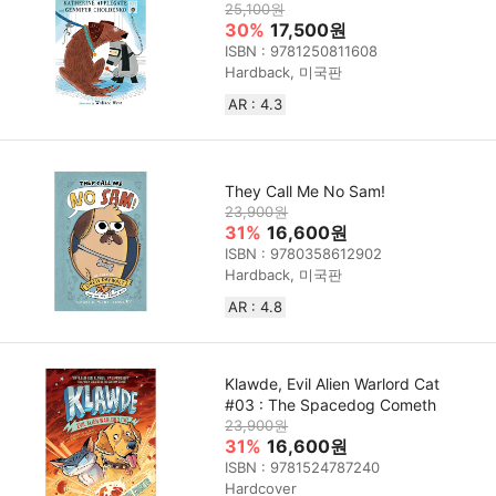
25,100원
30%
17,500원
ISBN : 9781250811608
Hardback, 미국판
AR : 4.3
They Call Me No Sam!
23,900원
31%
16,600원
ISBN : 9780358612902
Hardback, 미국판
AR : 4.8
Klawde, Evil Alien Warlord Cat
#03 : The Spacedog Cometh
23,900원
31%
16,600원
ISBN : 9781524787240
Hardcover