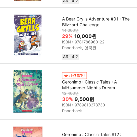
AR : 4.2
A Bear Grylls Adventure #01 : The
Blizzard Challenge
14,000원
29%
10,000원
ISBN : 9781786960122
Paperback, 영국판
AR : 4.2
Geronimo : Classic Tales : A
Midsummer Night's Dream
13,400원
30%
9,500원
ISBN : 9789813373730
Paperback
Geronimo : Classic Tales #12 :