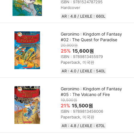
ISBN : 9781524787295
Hardcover
AR : 4.8 / LEXILE : 660L
Geronimo : Kingdom of Fantasy
#02 : The Quest for Paradise
20,900원
25%
15,600원
ISBN : 9789813455979
Paperback, 미국판
AR : 4.0 / LEXILE : 540L
Geronimo : Kingdom of Fantasy
#05 : The Volcano of Fire
19,500원
21%
15,500원
ISBN : 9789813456006
Paperback, 미국판
AR : 4.8 / LEXILE : 670L