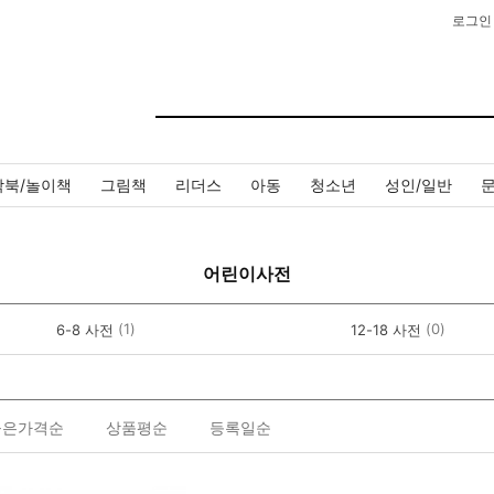
로그인
작북/놀이책
그림책
리더스
아동
청소년
성인/일반
어린이사전
(1)
(0)
6-8 사전
12-18 사전
높은가격순
상품평순
등록일순