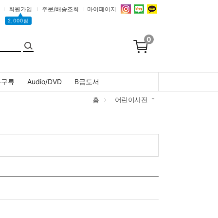
회원가입
주문/배송조회
마이페이지
▲
2,000점
0
문구류
Audio/DVD
B급도서
홈
어린이사전