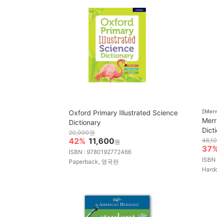
[Mer
Oxford Primary Illustrated Science
Merr
Dictionary
Dict
20,000원
42%
11,600
46,1
원
37
ISBN : 9780192772466
ISBN
Paperback, 영국판
Hard