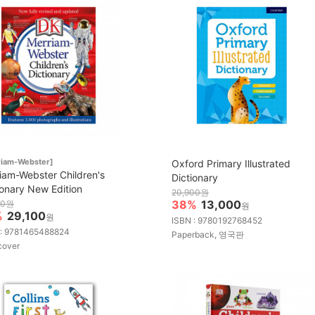
riam-Webster]
Oxford Primary Illustrated
iam-Webster Children's
Dictionary
ionary New Edition
20,900원
38%
13,000
00원
원
%
29,100
원
ISBN : 9780192768452
 : 9781465488824
Paperback, 영국판
cover