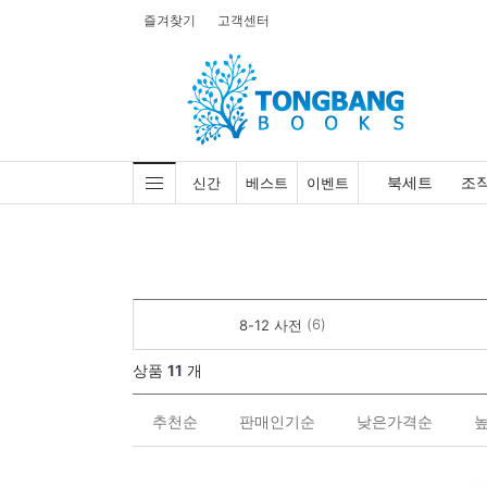
즐겨찾기
고객센터
북세트
조
신간
베스트
이벤트
(6)
8-12 사전
상품
11
개
추천순
판매인기순
낮은가격순