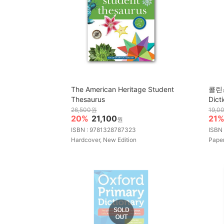
The American Heritage Student
콜린스 
Thesaurus
Dict
26,500원
19,0
20%
21,100
21
원
ISBN : 9781328787323
ISBN
Hardcover, New Edition
Pape