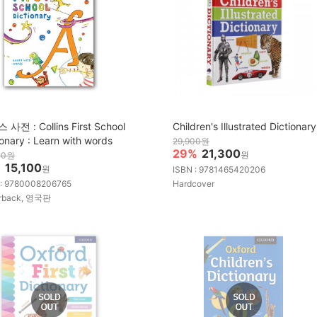
사전 : Collins First School
Children's Illustrated Dictionary
ionary : Learn with words
29,900원
29%
21,300
원
00원
%
15,100
원
ISBN : 9781465420206
 : 9780008206765
Hardcover
rback, 영국판