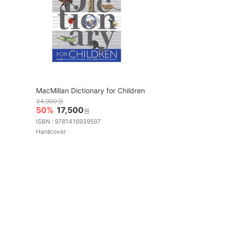
MacMillan Dictionary for Children
34,900원
50%
17,500
원
ISBN : 9781416939597
Hardcover