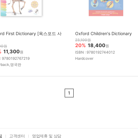
rd First Dictionary [옥스포드 사
Oxford Children's Dictionary
23,100원
20%
18,400
원
00원
%
11,300
원
ISBN : 9780192744012
 : 9780192767219
Hardcover
rback,영국판
1
침
고객센터
영업제휴 및 상담