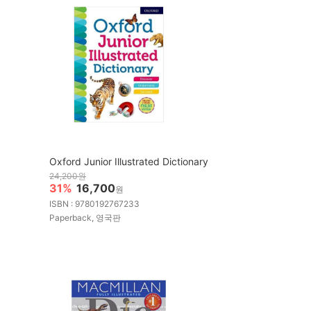
Oxford Junior Illustrated Dictionary
24,200원
31%
16,700
원
ISBN : 9780192767233
Paperback, 영국판