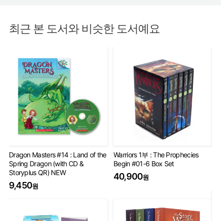
최근 본 도서와 비슷한 도서예요
Dragon Masters #14 : Land of the
Warriors 1부 : The Prophecies
Wa
Spring Dragon (with CD &
Begin #01-6 Box Set
Se
Storyplus QR) NEW
40,900
6
원
9,450
원