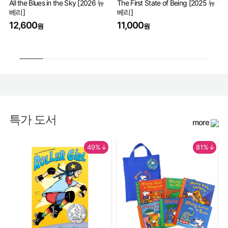
All the Blues in the Sky [2026 뉴
The First State of Being [2025 뉴
베리]
베리]
Th
Wo
12,600
11,000
원
원
17
특가 도서
more
49%↓
81%↓