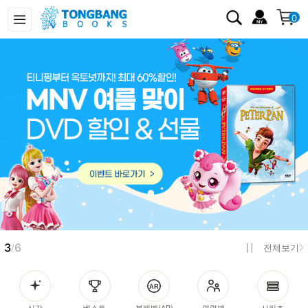
0
3
6
/
전체보기
신간
베스트
북레벨(AR)
연령별
시리즈