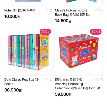
Roller Girl [2016 뉴베리]
10
Maisy's Holiday Picture
113
Th
Book Bag 픽쳐북 6종 Set
Co
10,000
원
Se
14,500
원
5
73%↓
80%↓
Dork Diaries Flex Box 12-
10
[동방북스 독점수입]
16
Books
Amazing Peppa Pig
Ha
Collection : 픽쳐북 50종 Box Set
Co
38,900
원
세
59,000
원
5