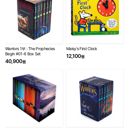
Warriors 1부 : The Prophecies
Maisy's First Clock
Th
Begin #01-6 Box Set
Set
12,100
원
40,900
75
원