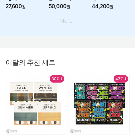
27,600
50,000
44,200
원
원
원
More+
이달의 추천 세트
30%↓
43%↓