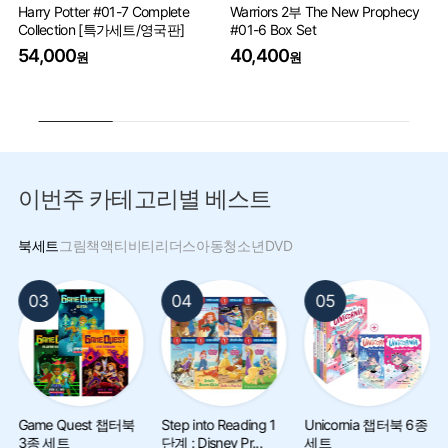
Harry Potter #01-7 Complete
Warriors 2부 The New Prophecy
Pe
Collection [특가세트/영국판]
#01-6 Box Set
9
54,000
40,400
원
원
이번주 카테고리별 베스트
북세트
그림책
액티비티
리더스
아동
청소년
DVD
03
04
05
Game Quest 챕터북
Step into Reading 1
Unicornia 챕터북 6종
3종 세트
단계 : Disney Pr...
세트