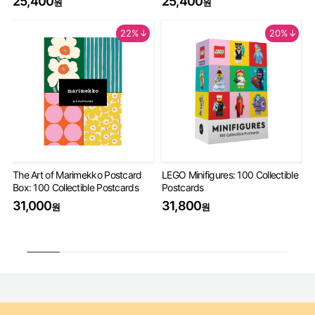
25,400
25,400
원
원
22%↓
20%↓
The Art of Marimekko Postcard
LEGO Minifigures: 100 Collectible
Mi
Box: 100 Collectible Postcards
Postcards
De
31,000
31,800
3
원
원