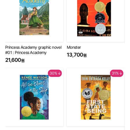
Princess Academy graphic novel
Monster
Th
#01 : Princess Academy
Bo
13,700
원
20
21,600
원
9
30%↓
31%↓