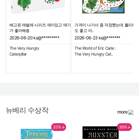
배고픈 애벌레 시리즈 재미있고 애기
가격이 나가서 좀 걱정했는데 퀄리티
내읽
가 좋아해용
도 좋고 아..
2026-06-20
ks@*********
2026-06-23
ks@*******
The Very Hungry
The World of Eric Carle :
Caterpillar
The Very Hungry Cat..
뉴베리 수상작
more
20%↓
39%↓