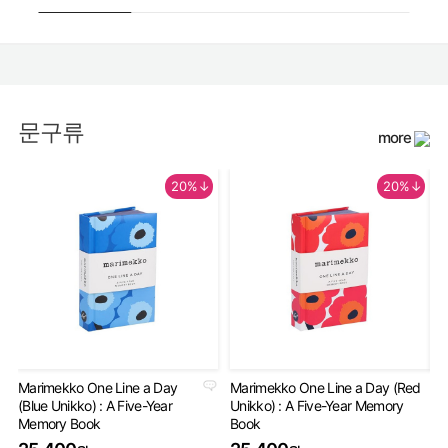
문구류
more
20%↓
20%↓
Marimekko One Line a Day
Marimekko One Line a Day (Red
An
(Blue Unikko) : A Five-Year
Unikko) : A Five-Year Memory
Gu
Memory Book
Book
2