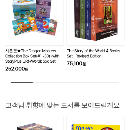
Ha
사은품★The Dragon Masters
The Story of the World 4 Books
Co
Collection Box Set(#1~30) (with
Set : Revised Edition
5
StoryPlus QR)+Wordbook Set
75,100
원
252,000
원
고객님 취향에 맞는 도서를 보여드릴게요