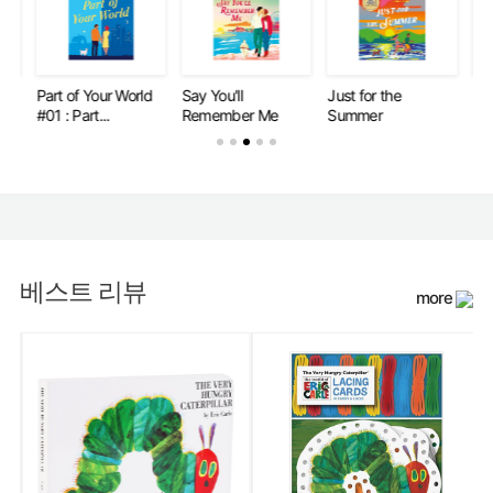
Part of Your World
Say You'll
Just for the
Par
#01 : Part...
Remember Me
Summer
#02
베스트 리뷰
more