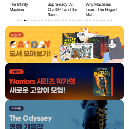
The Infinity
Supremacy: AI,
Why Machines
If 
y...
Machine
ChatGPT and the
Learn: The Elegant
Ev
Race...
Mat...