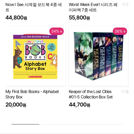
Now I See 사계절 보드북 4종 세
Worst Week Ever! 시리즈 페
1
Geo
트
이퍼백 7종 세트
Th
44,800
55,800
9
원
원
34%↓
36%↓
My First Bob Books - Alphabet
Keeper of the Lost Cities
8
Th
Story Box
#01-5 Collection Box Set
Bo
20,000
44,700
4
원
원