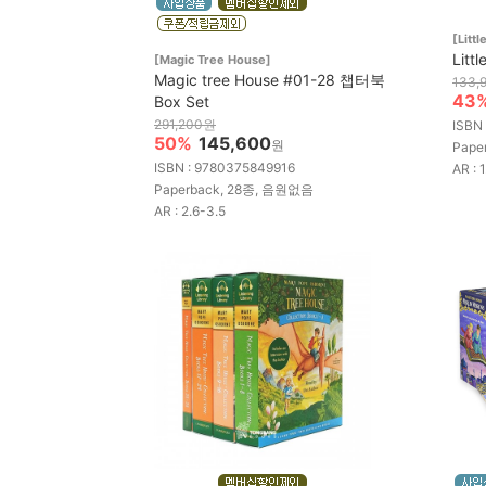
[Litt
Litt
[Magic Tree House]
Magic tree House #01-28 챕터북
133,
43
Box Set
291,200원
ISBN
50%
145,600
원
Pape
ISBN : 9780375849916
AR : 
Paperback, 28종, 음원없음
AR : 2.6-3.5