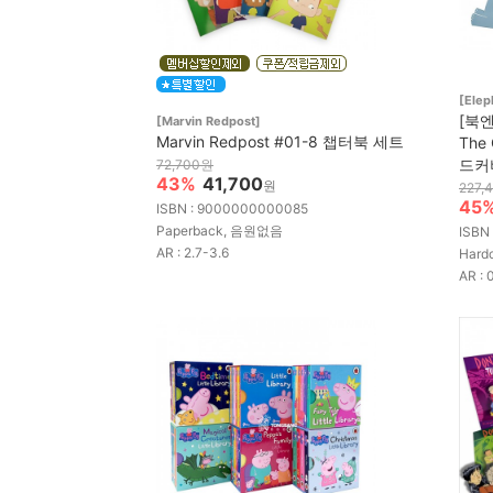
[Elep
[북엔
[Marvin Redpost]
Marvin Redpost #01-8 챕터북 세트
The 
드커버
72,700원
43%
41,700
원
227,
45
ISBN : 9000000000085
Paperback, 음원없음
ISBN
AR : 2.7-3.6
Hard
AR : 