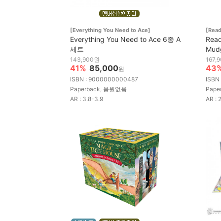
[Everything You Need to Ace]
[Read
Everything You Need to Ace 6종 A
Read
세트
Mud
143,900원
167,
41%
85,000
43
원
ISBN : 9000000000487
ISBN
Paperback, 음원없음
Pape
AR : 3.8-3.9
AR : 