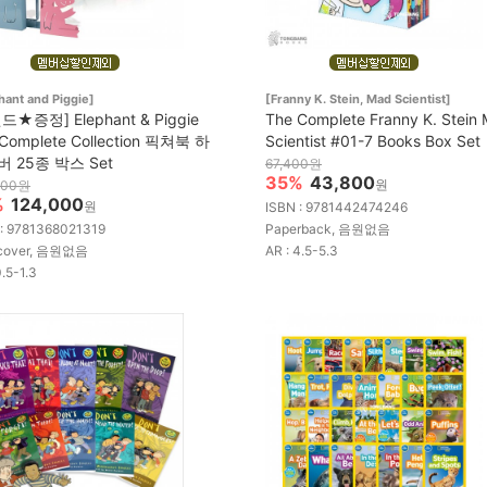
hant and Piggie]
[Franny K. Stein, Mad Scientist]
드★증정] Elephant & Piggie
The Complete Franny K. Stein
Complete Collection 픽쳐북 하
Scientist #01-7 Books Box Set
 25종 박스 Set
67,400원
35%
43,800
원
400원
%
124,000
원
ISBN : 9781442474246
 : 9781368021319
Paperback, 음원없음
cover, 음원없음
AR : 4.5-5.3
0.5-1.3