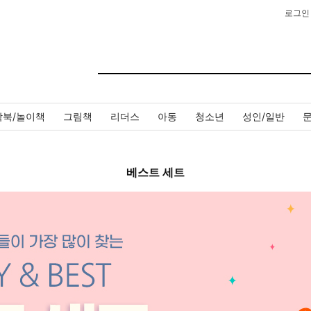
로그인
작북/놀이책
그림책
리더스
아동
청소년
성인/일반
베스트 세트