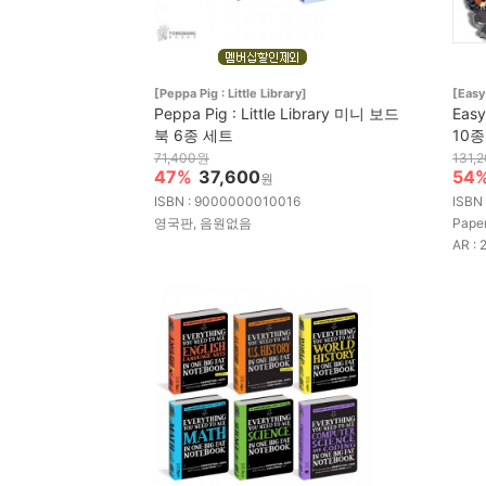
[Peppa Pig : Little Library]
[Easy
Peppa Pig : Little Library 미니 보드
Eas
북 6종 세트
10종
71,400원
131,
47%
37,600
54
원
ISBN : 9000000010016
ISBN
영국판, 음원없음
Pape
AR : 