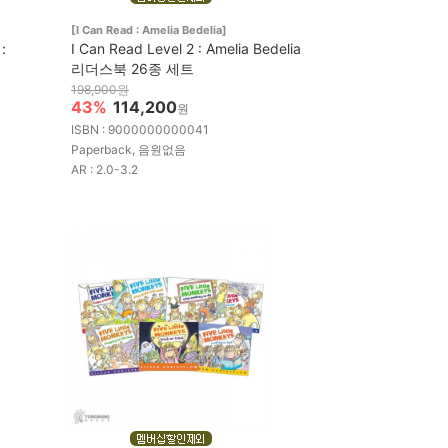
[I Can Read : Amelia Bedelia]
:
I Can Read Level 2 : Amelia Bedelia
리더스북 26종 세트
198,900원
43%
114,200
원
ISBN : 9000000000041
Paperback, 음원없음
AR : 2.0-3.2