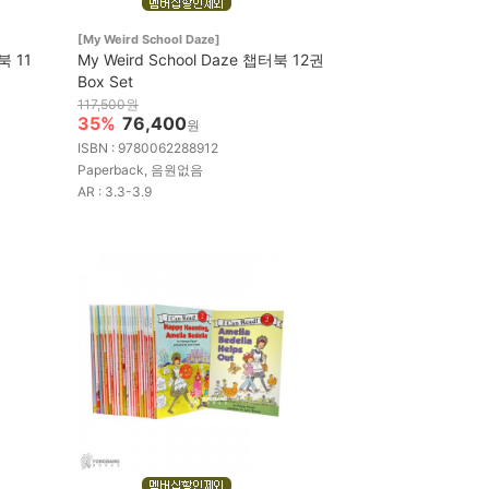
[My Weird School Daze]
북 11
My Weird School Daze 챕터북 12권
Box Set
117,500원
35%
76,400
원
ISBN : 9780062288912
Paperback, 음원없음
AR : 3.3-3.9