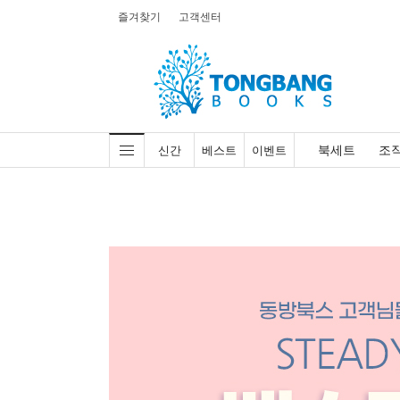
즐겨찾기
고객센터
북세트
조
신간
베스트
이벤트