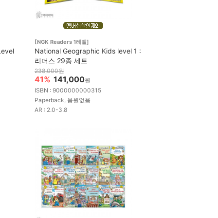
[NGK Readers 1레벨]
Level
National Geographic Kids level 1 :
리더스 29종 세트
238,000원
41%
141,000
원
ISBN : 9000000000315
Paperback, 음원없음
AR : 2.0-3.8