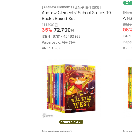
[Andrew Clements (앤드루 클레먼츠)]
Andrew Clements' School Stories 10
[Narw
A Na
Books Boxed Set
88,1
111,900원
58
35%
72,700
원
ISBN
ISBN : 9781442493865
Pap
Paperback, 음원없음
AR : 
AR : 5.0-6.0
[Geronimo Stilton]
[Gero