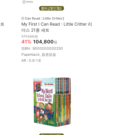
[I Can Read : Little Critter]
세트
My First I Can Read : Little Critter 리
더스 21종 세트
177,100원
41%
104,800
원
ISBN : 9000000000250
Paperback, 음원없음
AR : 0.9-1.8