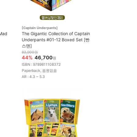
[Captain Underpants]
 Mad
The Gigantic Collection of Captain
Underpants #01-12 Boxed Set [빤
스맨]
83,900원
44%
46,700
원
ISBN : 9789811108372
Paperback, 음원없음
AR : 4.3 ~ 5.3