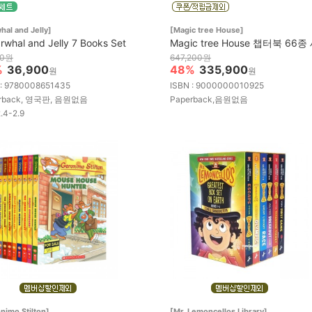
hal and Jelly]
[Magic tree House]
rwhal and Jelly 7 Books Set
Magic tree House 챕터북 66종
00원
647,200원
%
36,900
48%
335,900
원
원
 : 9780008651435
ISBN : 9000000010925
erback, 영국판, 음원없음
Paperback,음원없음
2.4-2.9
nimo Stilton]
[Mr. Lemoncellos Library]