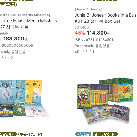
[Junie B. Jones]
Junie B. Jones : Books in a Bus 
c tree House Merlin Missions]
c tree House Merlin Missions
#01-28 챕터북 Box Set
-27 챕터북 세트
207,600원
45%
114,800
900원
원
%
183,300
원
ISBN : 9781101938591
 : 9000000000005
Paperback, 음원없음
rback, 음원없음
AR : 2.6-3.1
3.6 - 4.2