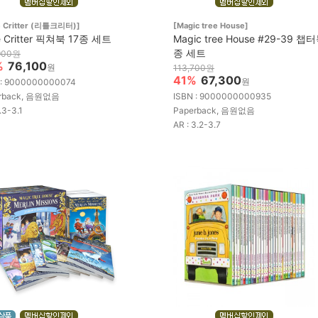
le Critter (리틀크리터)]
[Magic tree House]
le Critter 픽쳐북 17종 세트
Magic tree House #29-39 챕터
종 세트
900원
%
76,100
원
113,700원
41%
67,300
원
 : 9000000000074
rback, 음원없음
ISBN : 9000000000935
1.3-3.1
Paperback, 음원없음
AR : 3.2-3.7