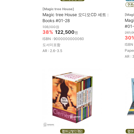
[Magic tree House]
Magic tree House 오디오CD 세트 :
[Magi
Magi
Books #01-28
#01
198,100원
38%
122,500
원
261,
30
ISBN : 9000000000060
ISBN
도서미포함
Pape
AR : 2.6-3.5
AR : 