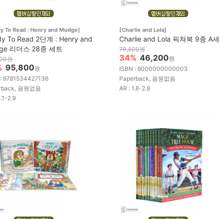
y To Read : Henry and Mudge]
[Charlie and Lola]
y To Read 2단계 : Henry and
Charlie and Lola 픽쳐북 9종 A
ge 리더스 28종 세트
70,500원
34%
46,200
원
900원
%
95,800
원
ISBN : 9000000000003
 : 9781534427136
Paperback, 음원없음
rback, 음원없음
AR : 1.8-2.8
2.1-2.9