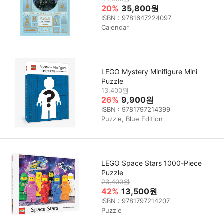
20%
35,800원
ISBN : 9781647224097
Calendar
LEGO Mystery Minifigure Mini
Puzzle
13,400원
26%
9,900원
ISBN : 9781797214399
Puzzle, Blue Edition
LEGO Space Stars 1000-Piece
Puzzle
23,400원
42%
13,500원
ISBN : 9781797214207
Puzzle