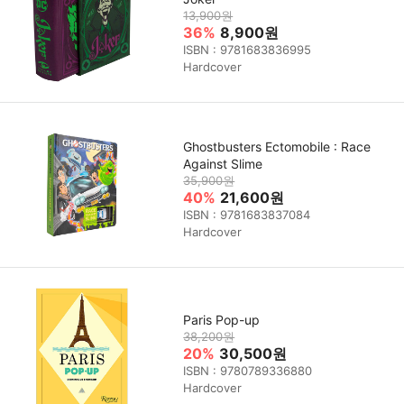
13,900원
36%
8,900원
ISBN : 9781683836995
Hardcover
Ghostbusters Ectomobile : Race
Against Slime
35,900원
40%
21,600원
ISBN : 9781683837084
Hardcover
Paris Pop-up
38,200원
20%
30,500원
ISBN : 9780789336880
Hardcover