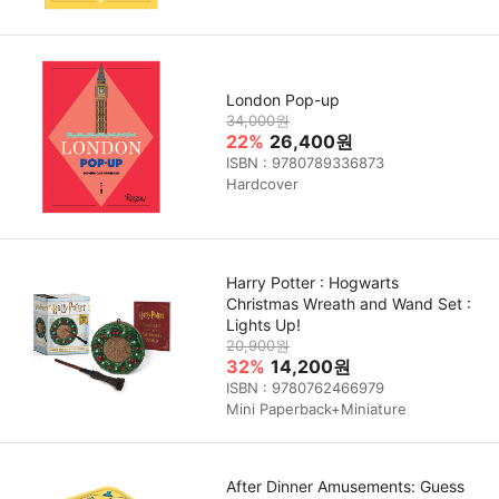
London Pop-up
34,000원
22%
26,400원
ISBN : 9780789336873
Hardcover
Harry Potter : Hogwarts
Christmas Wreath and Wand Set :
Lights Up!
20,900원
32%
14,200원
ISBN : 9780762466979
Mini Paperback+Miniature
After Dinner Amusements: Guess