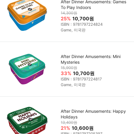
After Dinner Amusements: Games
To Play Indoors
14,300원
25%
10,700원
ISBN : 9781797224824
Game, 미국판
After Dinner Amusements: Mini
Mysteries
15,900원
33%
10,700원
ISBN : 9781797224817
Game, 미국판
After Dinner Amusements: Happy
Holidays
13,400원
21%
10,600원
ISBN : 9781797205397