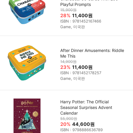
Playful Prompts
15,900원
28%
11,400원
ISBN : 9781452167466
Game, 미국판
After Dinner Amusements: Riddle
Me This
14,900원
23%
11,400원
ISBN : 9781452178257
Game, 미국판
Harry Potter: The Official
Seasonal Surprises Advent
Calendar
55,900원
20%
44,600원
ISBN : 9798886636789