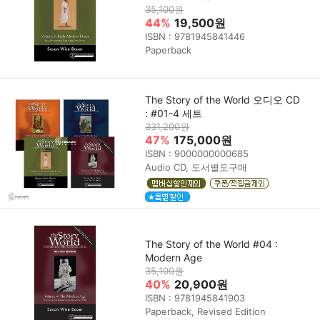
35,100원
44%
19,500원
ISBN : 9781945841446
Paperback
The Story of the World 오디오 CD
: #01-4 세트
331,200원
47%
175,000원
ISBN : 9000000000685
Audio CD, 도서별도구매
The Story of the World #04 :
Modern Age
35,100원
40%
20,900원
ISBN : 9781945841903
Paperback, Revised Edition