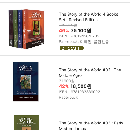
The Story of the World 4 Books
Set : Revised Edition
140,000원
46%
75,100원
ISBN : 9781945841705
Paperback, 미국판, 음원없음
The Story of the World #02 : The
Middle Ages
31,900원
42%
18,500원
ISBN : 9781933339092
Paperback
The Story of the World #03 : Early
Modern Times