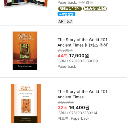
Paperback, 음원없음
AR : 5.7
The Story of the World #01 :
Ancient Times [티처스 추천]
31,900원
44%
17,900원
ISBN : 9781933339009
Paperback
The Story of the World #01 :
Ancient Times
24,000원
32%
16,400원
ISBN : 9781933339214
워크북, Paperback