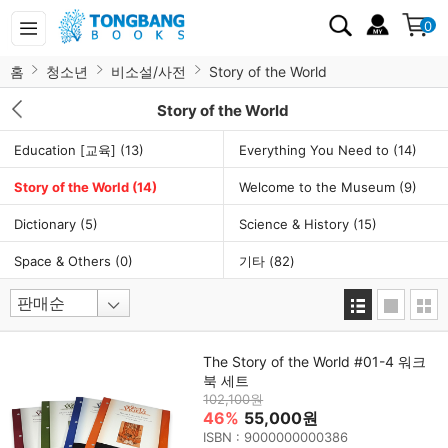
0
홈
청소년
비소설/사전
Story of the World
Story of the World
Education [교육]
(13)
Everything You Need to
(14)
Story of the World
(14)
Welcome to the Museum
(9)
Dictionary
(5)
Science & History
(15)
Space & Others
(0)
기타
(82)
The Story of the World #01-4 워크
북 세트
102,100원
46%
55,000원
ISBN : 9000000000386