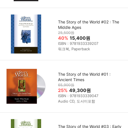
The Story of the World #02 : The
Middle Ages
25,500원
40%
15,400원
ISBN : 9781933339207
워크북, Paperback
The Story of the World #01 :
Ancient Times
65,900원
25%
49,300원
ISBN : 9781933339047
Audio CD, 도서미포함
The Story of the World #03 : Early