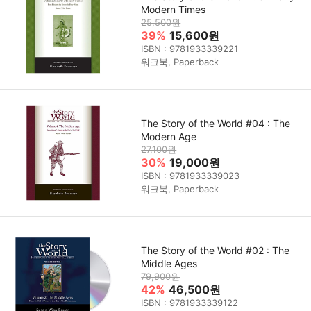
Modern Times
25,500원
39%
15,600원
ISBN : 9781933339221
워크북, Paperback
The Story of the World #04 : The
Modern Age
27,100원
30%
19,000원
ISBN : 9781933339023
워크북, Paperback
The Story of the World #02 : The
Middle Ages
79,900원
42%
46,500원
ISBN : 9781933339122